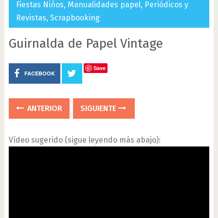
Fiestas Niños
,
Manualidades papel
,
Periódicos y
Revistas
,
Scrapbooking
Guirnalda de Papel Vintage
Save
FACEBOOK
ANTERIOR
SIGUIENTE
Vídeo sugerido (sigue leyendo más abajo):