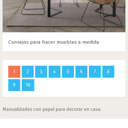
Consejos para hacer muebles a medida
1
2
3
4
5
6
7
8
9
10
Manualidades con papel para decorar en casa.