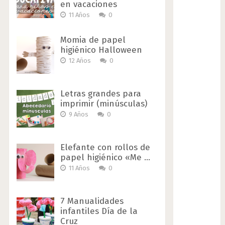
en vacaciones
11 Años
0
Momia de papel
higiénico Halloween
12 Años
0
Letras grandes para
imprimir (minúsculas)
9 Años
0
Elefante con rollos de
papel higiénico «Me …
11 Años
0
7 Manualidades
infantiles Día de la
Cruz