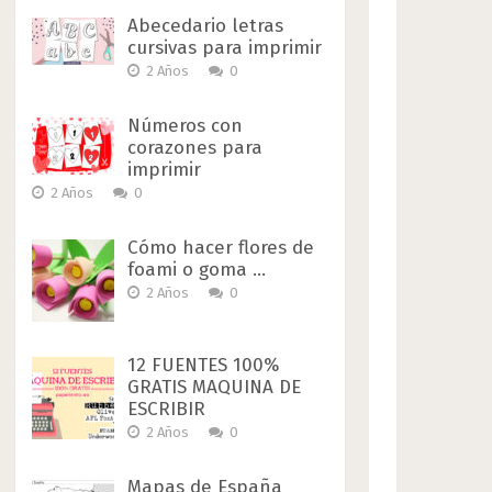
Abecedario letras
cursivas para imprimir
2 Años
0
Números con
corazones para
imprimir
2 Años
0
Cómo hacer flores de
foami o goma …
2 Años
0
12 FUENTES 100%
GRATIS MAQUINA DE
ESCRIBIR
2 Años
0
Mapas de España