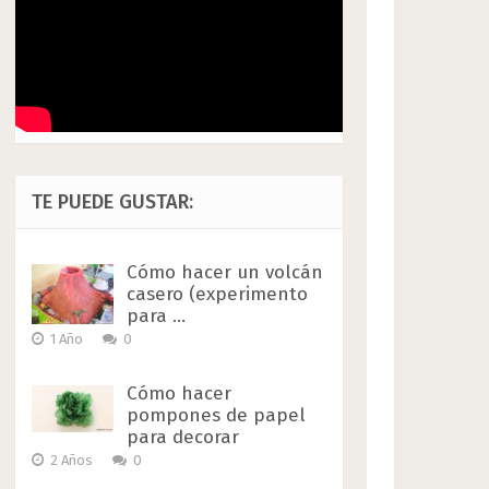
TE PUEDE GUSTAR:
Cómo hacer un volcán
casero (experimento
para …
1 Año
0
Cómo hacer
pompones de papel
para decorar
2 Años
0