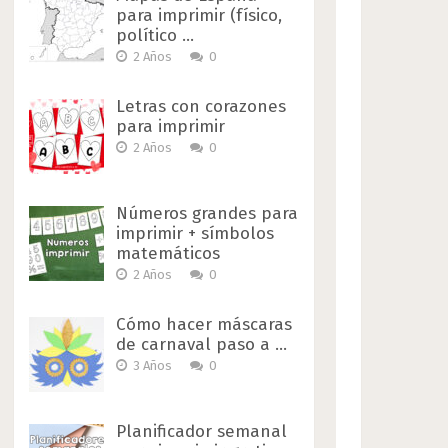
para imprimir (físico,
político …
2 Años
0
Letras con corazones
para imprimir
2 Años
0
Números grandes para
imprimir + símbolos
matemáticos
2 Años
0
Cómo hacer máscaras
de carnaval paso a …
3 Años
0
Planificador semanal