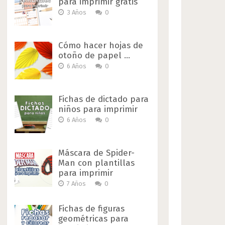
para imprimir gratis
3 Años
0
Cómo hacer hojas de
otoño de papel …
6 Años
0
Fichas de dictado para
niños para imprimir
6 Años
0
Máscara de Spider-
Man con plantillas
para imprimir
7 Años
0
Fichas de figuras
geométricas para