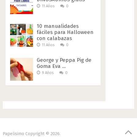
11 Años
0
10 manualidades
fáciles para Halloween
con calabazas
11 Años
0
George y Peppa Pig de
Goma Eva …
9 Años
0
Papelisimo
Copyright © 2026.