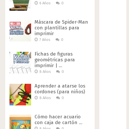
6 Años
0
Máscara de Spider-Man
con plantillas para
imprimir
7 Años
0
Fichas de figuras
geométricas para
imprimir | …
8 Años
0
Aprender a atarse los
cordones (para niños)
8 Años
0
Cómo hacer acuario
con caja de cartón …
8 Años
0