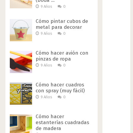
(boda …
9 Años
0
Cómo pintar cubos de
metal para decorar
9 Años
0
Cómo hacer avión con
pinzas de ropa
9 Años
0
Cómo hacer cuadros
con spray (muy fácil)
9 Años
0
Cómo hacer
estanterías cuadradas
de madera