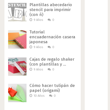
Plantillas abecedario
stencil para imprimir
(con ñ)
9 Años
0
Tutorial
encuadernación casera
japonesa
9 Años
0
Cajas de regalo shaker
(con plantillas y …
9 Años
0
Cómo hacer tulipán de
papel (origami)
10 Años
0