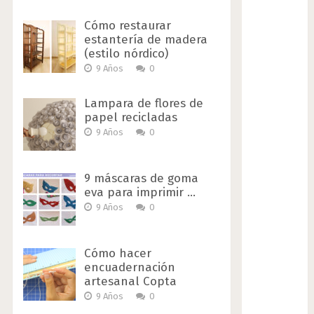
Cómo restaurar
estantería de madera
(estilo nórdico)
9 Años
0
Lampara de flores de
papel recicladas
9 Años
0
9 máscaras de goma
eva para imprimir …
9 Años
0
Cómo hacer
encuadernación
artesanal Copta
9 Años
0