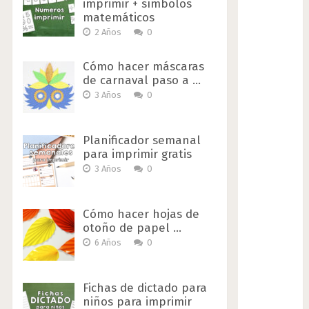
imprimir + símbolos
matemáticos
2 Años
0
Cómo hacer máscaras
de carnaval paso a …
3 Años
0
Planificador semanal
para imprimir gratis
3 Años
0
Cómo hacer hojas de
otoño de papel …
6 Años
0
Fichas de dictado para
niños para imprimir