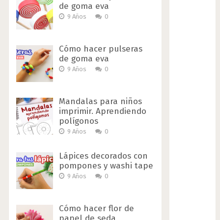
de goma eva
9 Años
0
Cómo hacer pulseras
de goma eva
9 Años
0
Mandalas para niños
imprimir. Aprendiendo
polígonos
9 Años
0
Lápices decorados con
pompones y washi tape
9 Años
0
Cómo hacer flor de
papel de seda