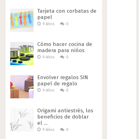
Tarjeta con corbatas de
papel
9 Años
0
Cómo hacer cocina de
madera para niños
9 Años
0
Envolver regalos SIN
papel de regalo
9 Años
0
Origami antiestrés, los
beneficios de doblar
el …
9 Años
0