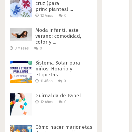
cruz (para
principiantes) …
12 Años
0
Moda infantil este
verano: comodidad,
color y …
3 Meses
0
Sistema Solar para
niños: Horario y
etiquetas …
11 Años
0
Guirnalda de Papel
12 Años
0
Cómo hacer marionetas