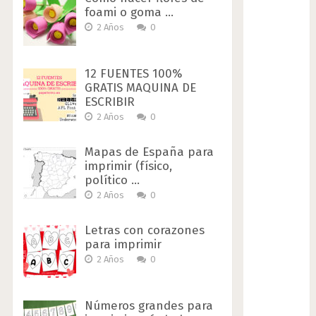
foami o goma …
2 Años
0
12 FUENTES 100%
GRATIS MAQUINA DE
ESCRIBIR
2 Años
0
Mapas de España para
imprimir (físico,
político …
2 Años
0
Letras con corazones
para imprimir
2 Años
0
Números grandes para