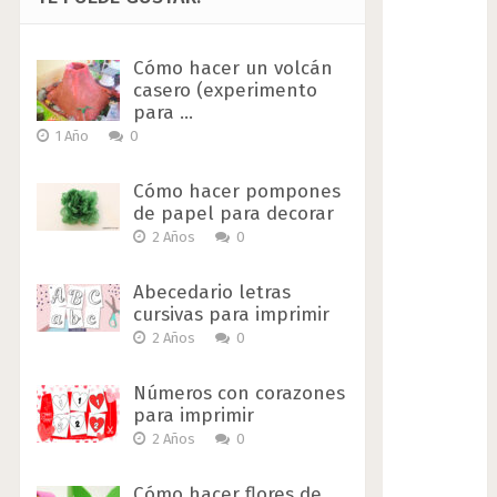
Cómo hacer un volcán
casero (experimento
para …
1 Año
0
Cómo hacer pompones
de papel para decorar
2 Años
0
Abecedario letras
cursivas para imprimir
2 Años
0
Números con corazones
para imprimir
2 Años
0
Cómo hacer flores de