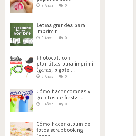
9 Años
0
Letras grandes para
imprimir
9 Años
0
Photocall con
plantillas para imprimir
(gafas, bigote …
9 Años
0
Cómo hacer coronas y
gorritos de fiesta …
9 Años
0
Cómo hacer álbum de
fotos scrapbooking