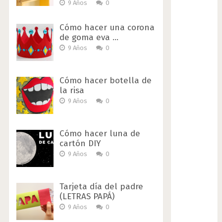
9 Años
0
Cómo hacer una corona
de goma eva …
9 Años
0
Cómo hacer botella de
la risa
9 Años
0
Cómo hacer luna de
cartón DIY
9 Años
0
Tarjeta día del padre
(LETRAS PAPÁ)
9 Años
0