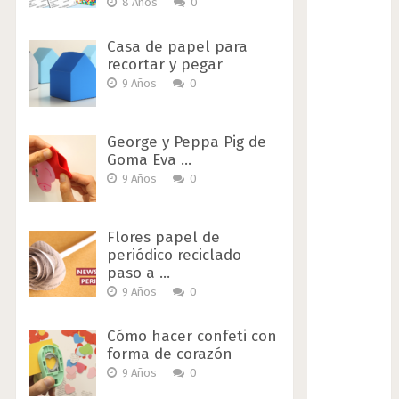
8 Años
0
Casa de papel para
recortar y pegar
9 Años
0
George y Peppa Pig de
Goma Eva …
9 Años
0
Flores papel de
periódico reciclado
paso a …
9 Años
0
Cómo hacer confeti con
forma de corazón
9 Años
0