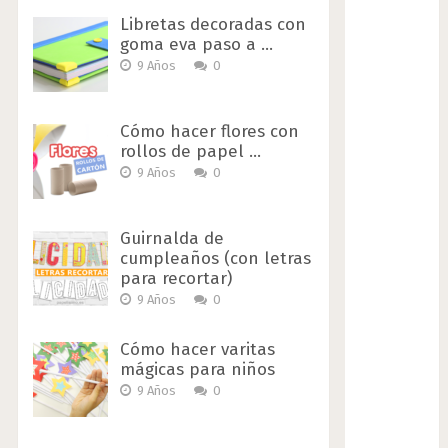
Libretas decoradas con
goma eva paso a …
9 Años
0
Cómo hacer flores con
rollos de papel …
9 Años
0
Guirnalda de
cumpleaños (con letras
para recortar)
9 Años
0
Cómo hacer varitas
mágicas para niños
9 Años
0