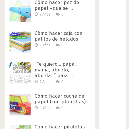
Cómo hacer pez de
papel «que se …
9 Años
0
Cómo hacer caja con
palitos de helados
9 Años
0
“Te quiero… papá,
mamá, abuelo,
abuela…” para …
9 Años
0
Cómo hacer coche de
papel (con plantillas)
9 Años
0
Cómo hacer piruletas