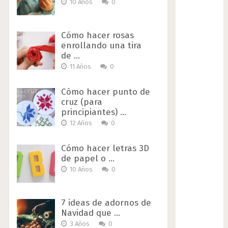
10 Años
0
Cómo hacer rosas
enrollando una tira
de …
11 Años
0
Cómo hacer punto de
cruz (para
principiantes) …
12 Años
0
Cómo hacer letras 3D
de papel o …
10 Años
0
7 ideas de adornos de
Navidad que …
3 Años
0