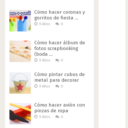
Cómo hacer coronas y
gorritos de fiesta …
9 Años
0
Cómo hacer álbum de
fotos scrapbooking
(boda …
9 Años
0
Cómo pintar cubos de
metal para decorar
9 Años
0
Cómo hacer avión con
pinzas de ropa
9 Años
0