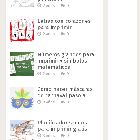
2 Años
0
Letras con corazones
para imprimir
2 Años
0
Números grandes para
imprimir + símbolos
matemáticos
2 Años
0
Cómo hacer máscaras
de carnaval paso a …
3 Años
0
Planificador semanal
para imprimir gratis
3 Años
0