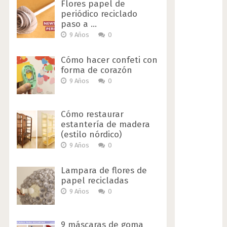
Flores papel de
periódico reciclado
paso a …
9 Años
0
Cómo hacer confeti con
forma de corazón
9 Años
0
Cómo restaurar
estantería de madera
(estilo nórdico)
9 Años
0
Lampara de flores de
papel recicladas
9 Años
0
9 máscaras de goma