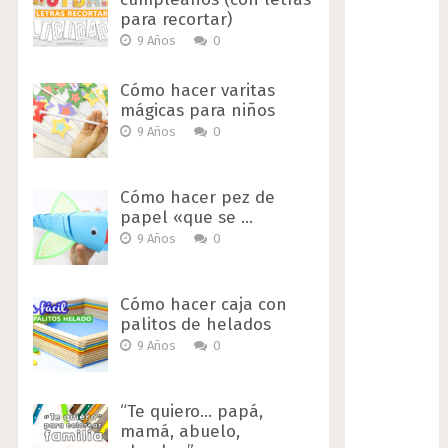
para recortar)
9 Años
0
Cómo hacer varitas
mágicas para niños
9 Años
0
Cómo hacer pez de
papel «que se …
9 Años
0
Cómo hacer caja con
palitos de helados
9 Años
0
“Te quiero… papá,
mamá, abuelo,