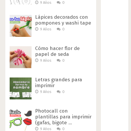
9 Años
0
Lápices decorados con
pompones y washi tape
9 Años
0
Cómo hacer flor de
papel de seda
9 Años
0
Letras grandes para
imprimir
9 Años
0
Photocall con
plantillas para imprimir
(gafas, bigote …
9 Años
0