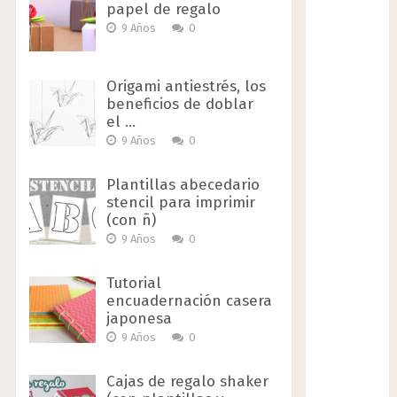
papel de regalo
9 Años
0
Origami antiestrés, los
beneficios de doblar
el …
9 Años
0
Plantillas abecedario
stencil para imprimir
(con ñ)
9 Años
0
Tutorial
encuadernación casera
japonesa
9 Años
0
Cajas de regalo shaker