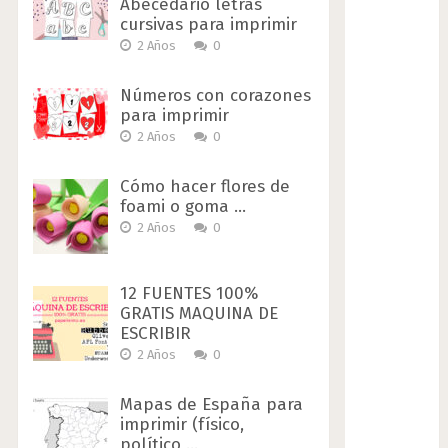
Abecedario letras
cursivas para imprimir
2 Años
0
Números con corazones
para imprimir
2 Años
0
Cómo hacer flores de
foami o goma …
2 Años
0
12 FUENTES 100%
GRATIS MAQUINA DE
ESCRIBIR
2 Años
0
Mapas de España para
imprimir (físico,
político …