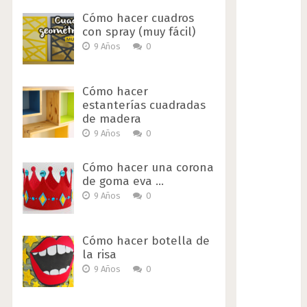
Cómo hacer cuadros
con spray (muy fácil)
9 Años
0
Cómo hacer
estanterías cuadradas
de madera
9 Años
0
Cómo hacer una corona
de goma eva …
9 Años
0
Cómo hacer botella de
la risa
9 Años
0