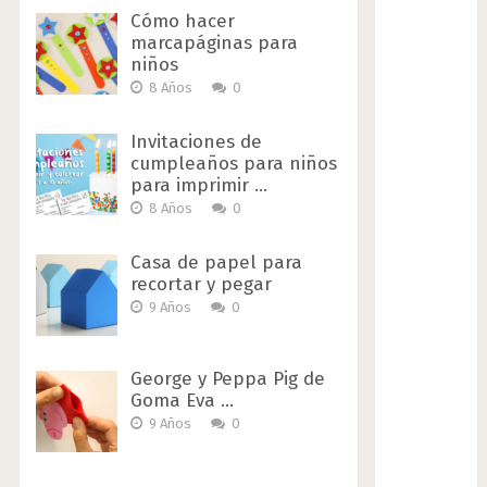
Cómo hacer
marcapáginas para
niños
8 Años
0
Invitaciones de
cumpleaños para niños
para imprimir …
8 Años
0
Casa de papel para
recortar y pegar
9 Años
0
George y Peppa Pig de
Goma Eva …
9 Años
0