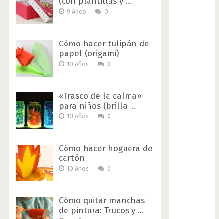
(con plantillas y …
9 Años
0
Cómo hacer tulipán de
papel (origami)
10 Años
0
«Frasco de la calma»
para niños (brilla …
10 Años
0
Cómo hacer hoguera de
cartón
10 Años
0
Cómo quitar manchas
de pintura: Trucos y …