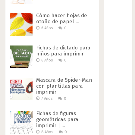
Cómo hacer hojas de
otoño de papel …
6 Años
0
Fichas de dictado para
niños para imprimir
6 Años
0
Máscara de Spider-Man
con plantillas para
imprimir
7 Años
0
Fichas de figuras
geométricas para
imprimir | …
8 Años
0