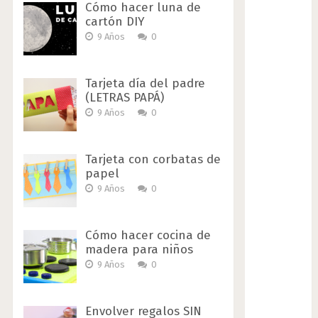
Cómo hacer luna de
cartón DIY
9 Años
0
Tarjeta día del padre
(LETRAS PAPÁ)
9 Años
0
Tarjeta con corbatas de
papel
9 Años
0
Cómo hacer cocina de
madera para niños
9 Años
0
Envolver regalos SIN