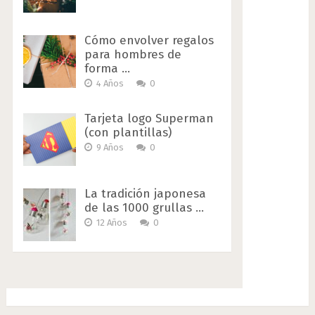
Cómo envolver regalos
para hombres de
forma …
4 Años
0
Tarjeta logo Superman
(con plantillas)
9 Años
0
La tradición japonesa
de las 1000 grullas …
12 Años
0