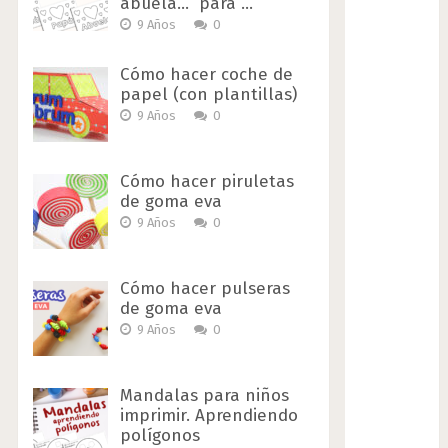
abuela…” para …
9 Años
0
Cómo hacer coche de
papel (con plantillas)
9 Años
0
Cómo hacer piruletas
de goma eva
9 Años
0
Cómo hacer pulseras
de goma eva
9 Años
0
Mandalas para niños
imprimir. Aprendiendo
polígonos