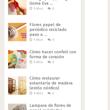
Goma Eva …
9 Años
0
Flores papel de
periódico reciclado
paso a …
9 Años
0
Cómo hacer confeti con
forma de corazón
9 Años
0
Cómo restaurar
estantería de madera
(estilo nórdico)
9 Años
0
Lampara de flores de