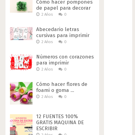
Cómo hacer pompones
de papel para decorar
2 Años
0
Abecedario letras
cursivas para imprimir
2 Años
0
Números con corazones
para imprimir
2 Años
0
Cómo hacer flores de
foami o goma …
2 Años
0
12 FUENTES 100%
GRATIS MAQUINA DE
ESCRIBIR
2 Años
0