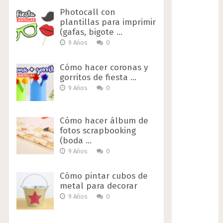
Photocall con
plantillas para imprimir
(gafas, bigote …
9 Años
0
Cómo hacer coronas y
gorritos de fiesta …
9 Años
0
Cómo hacer álbum de
fotos scrapbooking
(boda …
9 Años
0
Cómo pintar cubos de
metal para decorar
9 Años
0