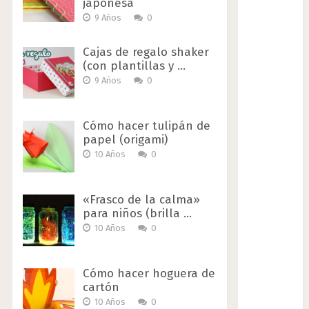
japonesa
9 Años
0
Cajas de regalo shaker
(con plantillas y …
9 Años
0
Cómo hacer tulipán de
papel (origami)
10 Años
0
«Frasco de la calma»
para niños (brilla …
10 Años
0
Cómo hacer hoguera de
cartón
10 Años
0