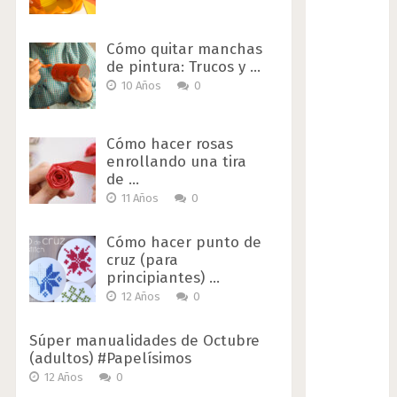
Cómo quitar manchas
de pintura: Trucos y …
10 Años
0
Cómo hacer rosas
enrollando una tira
de …
11 Años
0
Cómo hacer punto de
cruz (para
principiantes) …
12 Años
0
Súper manualidades de Octubre
(adultos) #Papelísimos
12 Años
0