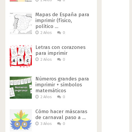
Mapas de España para
imprimir (físico,
político …
2 Años
0
Letras con corazones
para imprimir
2 Años
0
Números grandes para
imprimir + símbolos
matemáticos
2 Años
0
Cómo hacer máscaras
de carnaval paso a …
3 Años
0