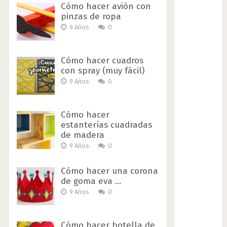
Cómo hacer avión con
pinzas de ropa
9 Años
0
Cómo hacer cuadros
con spray (muy fácil)
9 Años
0
Cómo hacer
estanterías cuadradas
de madera
9 Años
0
Cómo hacer una corona
de goma eva …
9 Años
0
Cómo hacer botella de