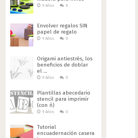
9 Años
0
Envolver regalos SIN
papel de regalo
9 Años
0
Origami antiestrés, los
beneficios de doblar
el …
9 Años
0
Plantillas abecedario
stencil para imprimir
(con ñ)
9 Años
0
Tutorial
encuadernación casera