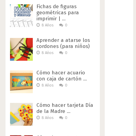
Fichas de figuras
geométricas para
imprimir | …
8 Años
0
Aprender a atarse los
cordones (para niños)
8 Años
0
Cómo hacer acuario
con caja de cartón …
8 Años
0
Cómo hacer tarjeta Día
de la Madre …
8 Años
0