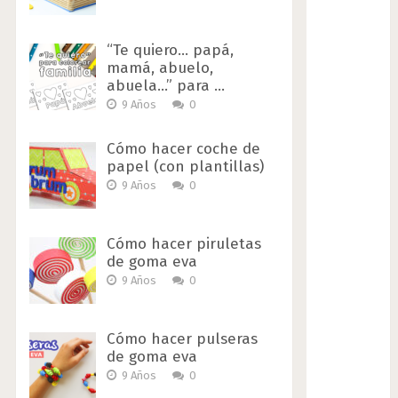
“Te quiero… papá,
mamá, abuelo,
abuela…” para …
9 Años
0
Cómo hacer coche de
papel (con plantillas)
9 Años
0
Cómo hacer piruletas
de goma eva
9 Años
0
Cómo hacer pulseras
de goma eva
9 Años
0