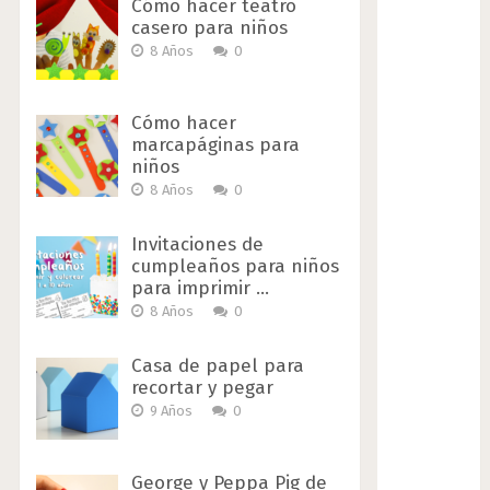
Cómo hacer teatro
casero para niños
8 Años
0
Cómo hacer
marcapáginas para
niños
8 Años
0
Invitaciones de
cumpleaños para niños
para imprimir …
8 Años
0
Casa de papel para
recortar y pegar
9 Años
0
George y Peppa Pig de