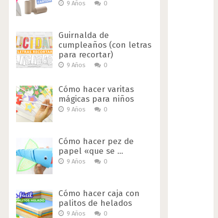
9 Años
0
Guirnalda de
cumpleaños (con letras
para recortar)
9 Años
0
Cómo hacer varitas
mágicas para niños
9 Años
0
Cómo hacer pez de
papel «que se …
9 Años
0
Cómo hacer caja con
palitos de helados
9 Años
0