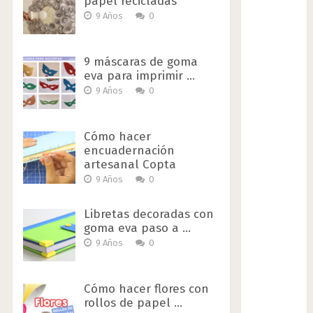
papel recicladas
9 Años
0
9 máscaras de goma
eva para imprimir …
9 Años
0
Cómo hacer
encuadernación
artesanal Copta
9 Años
0
Libretas decoradas con
goma eva paso a …
9 Años
0
Cómo hacer flores con
rollos de papel …