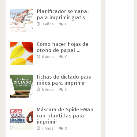
Planificador semanal
para imprimir gratis
3 Años
0
Cómo hacer hojas de
otoño de papel …
6 Años
0
Fichas de dictado para
niños para imprimir
6 Años
0
Máscara de Spider-Man
con plantillas para
imprimir
7 Años
0