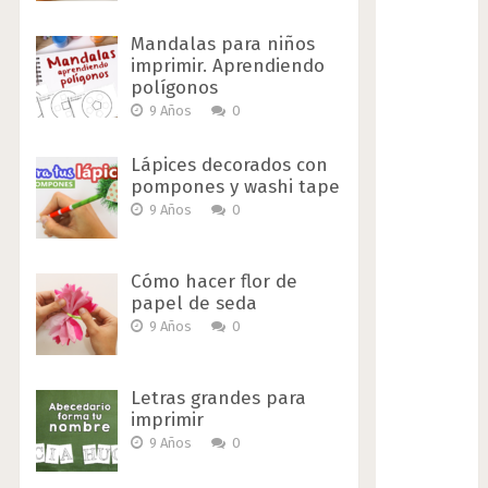
Mandalas para niños
imprimir. Aprendiendo
polígonos
9 Años
0
Lápices decorados con
pompones y washi tape
9 Años
0
Cómo hacer flor de
papel de seda
9 Años
0
Letras grandes para
imprimir
9 Años
0