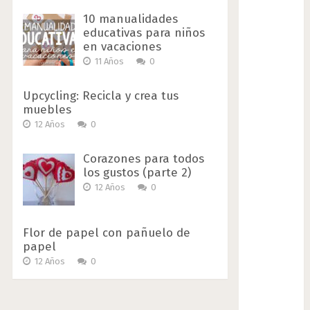
10 manualidades
educativas para niños
en vacaciones
11 Años
0
Upcycling: Recicla y crea tus
muebles
12 Años
0
Corazones para todos
los gustos (parte 2)
12 Años
0
Flor de papel con pañuelo de
papel
12 Años
0