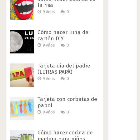
la risa
9 Años
0
Cómo hacer luna de
cartón DIY
9 Años
0
Tarjeta día del padre
(LETRAS PAPÁ)
9 Años
0
Tarjeta con corbatas de
papel
9 Años
0
Cómo hacer cocina de
madera para niños