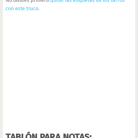
No olvides primero
quitar las etiquetas de los tarros
con este truco
.
TABLÓN PARA NOTAS: