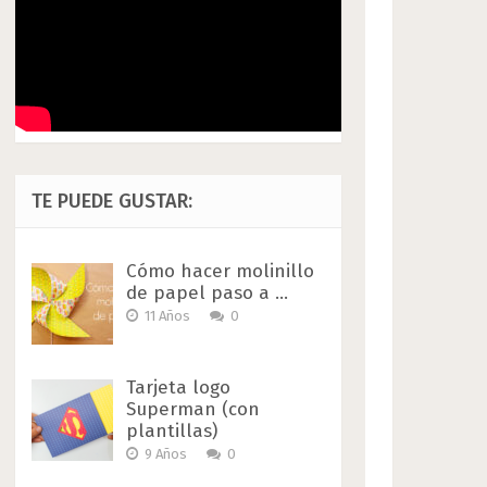
TE PUEDE GUSTAR:
Cómo hacer molinillo
de papel paso a …
11 Años
0
Tarjeta logo
Superman (con
plantillas)
9 Años
0