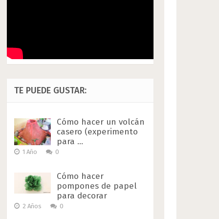
TE PUEDE GUSTAR:
Cómo hacer un volcán
casero (experimento
para …
1 Año
0
Cómo hacer
pompones de papel
para decorar
2 Años
0