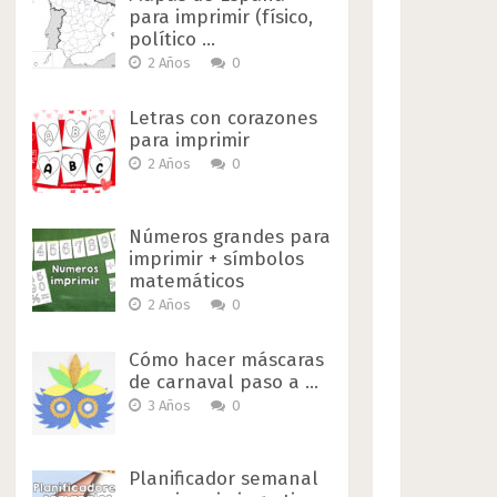
para imprimir (físico,
político …
2 Años
0
Letras con corazones
para imprimir
2 Años
0
Números grandes para
imprimir + símbolos
matemáticos
2 Años
0
Cómo hacer máscaras
de carnaval paso a …
3 Años
0
Planificador semanal