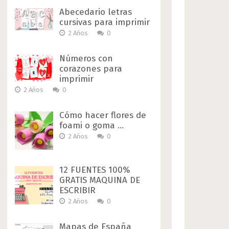
Abecedario letras
cursivas para imprimir
2 Años
0
Números con
corazones para
imprimir
2 Años
0
Cómo hacer flores de
foami o goma …
2 Años
0
12 FUENTES 100%
GRATIS MAQUINA DE
ESCRIBIR
2 Años
0
Mapas de España