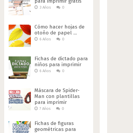
para imprimir gratis
3 Años
0
Cómo hacer hojas de
otoño de papel …
6 Años
0
Fichas de dictado para
niños para imprimir
6 Años
0
Máscara de Spider-
Man con plantillas
para imprimir
7 Años
0
Fichas de figuras
geométricas para