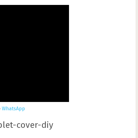
e
WhatsApp
let-cover-diy