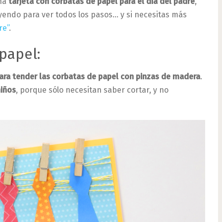
una
tarjeta con corbatas de papel para el día del padre
,
leyendo para ver todos los pasos… y si necesitas más
re”
.
papel:
ara tender las corbatas de papel con pinzas de madera
.
niños
, porque sólo necesitan saber cortar, y no