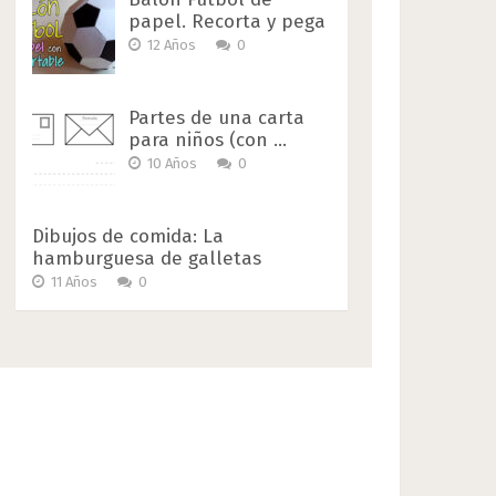
papel. Recorta y pega
12 Años
0
Partes de una carta
para niños (con …
10 Años
0
Dibujos de comida: La
hamburguesa de galletas
11 Años
0