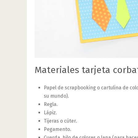
Materiales tarjeta corba
Papel de scrapbooking o cartulina de colo
su mundo).
Regla.
Lápiz.
Tijeras o cúter.
Pegamento.
Cuerda, hilo de colores o lana (para hace