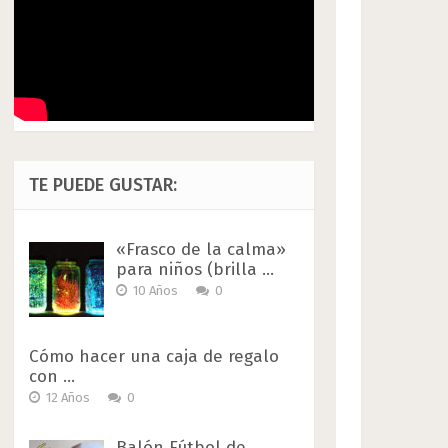
TE PUEDE GUSTAR:
«Frasco de la calma»
para niños (brilla …
10 Años
0
Cómo hacer una caja de regalo
con …
12 Años
0
Balón Fútbol de