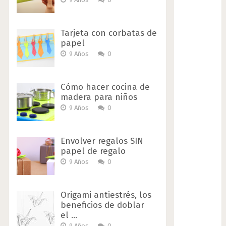
Tarjeta con corbatas de
papel
9 Años
0
Cómo hacer cocina de
madera para niños
9 Años
0
Envolver regalos SIN
papel de regalo
9 Años
0
Origami antiestrés, los
beneficios de doblar
el …
9 Años
0