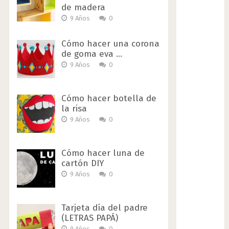
de madera
9 Años
0
Cómo hacer una corona
de goma eva …
9 Años
0
Cómo hacer botella de
la risa
9 Años
0
Cómo hacer luna de
cartón DIY
9 Años
0
Tarjeta día del padre
(LETRAS PAPÁ)
9 Años
0