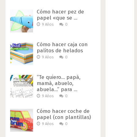
Cómo hacer pez de
papel «que se …
9 Años
0
Cómo hacer caja con
palitos de helados
9 Años
0
“Te quiero… papá,
mamá, abuelo,
abuela…” para …
9 Años
0
Cómo hacer coche de
papel (con plantillas)
9 Años
0