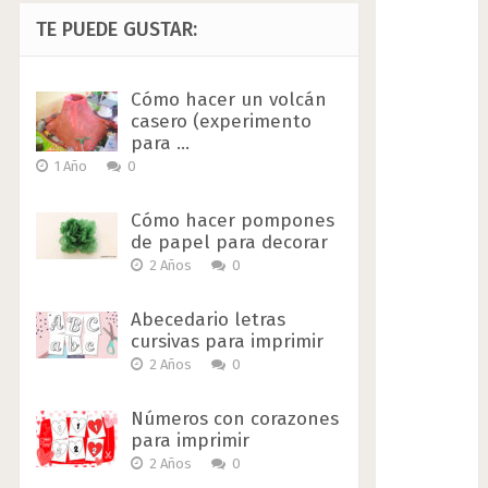
TE PUEDE GUSTAR:
Cómo hacer un volcán
casero (experimento
para …
1 Año
0
Cómo hacer pompones
de papel para decorar
2 Años
0
Abecedario letras
cursivas para imprimir
2 Años
0
Números con corazones
para imprimir
2 Años
0