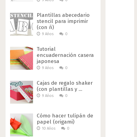
Plantillas abecedario
stencil para imprimir
(con ñ)
9 Años
0
Tutorial
encuadernación casera
japonesa
9 Años
0
Cajas de regalo shaker
(con plantillas y …
9 Años
0
Cómo hacer tulipán de
papel (origami)
10 Años
0