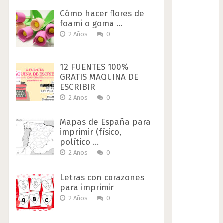
Cómo hacer flores de
foami o goma …
2 Años
0
12 FUENTES 100%
GRATIS MAQUINA DE
ESCRIBIR
2 Años
0
Mapas de España para
imprimir (físico,
político …
2 Años
0
Letras con corazones
para imprimir
2 Años
0