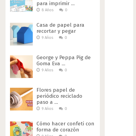
para imprimir …
8 Años
0
Casa de papel para
recortar y pegar
9 Años
0
George y Peppa Pig de
Goma Eva …
9 Años
0
Flores papel de
periódico reciclado
paso a …
9 Años
0
Cómo hacer confeti con
forma de corazón