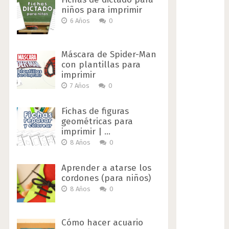
niños para imprimir
6 Años
0
Máscara de Spider-Man
con plantillas para
imprimir
7 Años
0
Fichas de figuras
geométricas para
imprimir | …
8 Años
0
Aprender a atarse los
cordones (para niños)
8 Años
0
Cómo hacer acuario