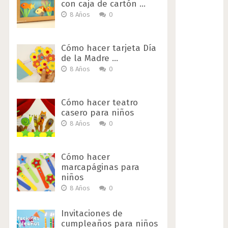
con caja de cartón …
8 Años
0
Cómo hacer tarjeta Día
de la Madre …
8 Años
0
Cómo hacer teatro
casero para niños
8 Años
0
Cómo hacer
marcapáginas para
niños
8 Años
0
Invitaciones de
cumpleaños para niños