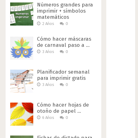
Números grandes para
imprimir + símbolos
matemáticos
2 Años
0
Cómo hacer máscaras
de carnaval paso a …
3 Años
0
Planificador semanal
para imprimir gratis
3 Años
0
Cómo hacer hojas de
otoño de papel …
6 Años
0
Fichas de dictado para