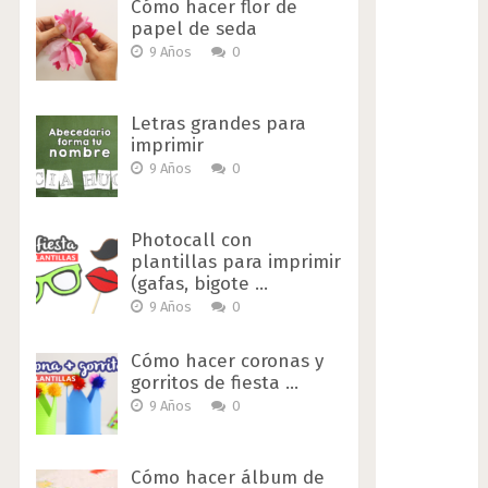
Cómo hacer flor de
papel de seda
9 Años
0
Letras grandes para
imprimir
9 Años
0
Photocall con
plantillas para imprimir
(gafas, bigote …
9 Años
0
Cómo hacer coronas y
gorritos de fiesta …
9 Años
0
Cómo hacer álbum de