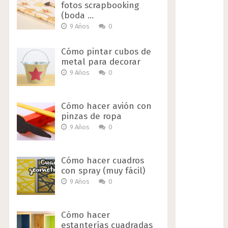
fotos scrapbooking
(boda …
9 Años
0
Cómo pintar cubos de
metal para decorar
9 Años
0
Cómo hacer avión con
pinzas de ropa
9 Años
0
Cómo hacer cuadros
con spray (muy fácil)
9 Años
0
Cómo hacer
estanterías cuadradas