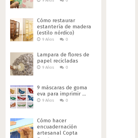
9 Años
0
Cómo restaurar
estantería de madera
(estilo nórdico)
9 Años
0
Lampara de flores de
papel recicladas
9 Años
0
9 máscaras de goma
eva para imprimir …
9 Años
0
Cómo hacer
encuadernación
artesanal Copta