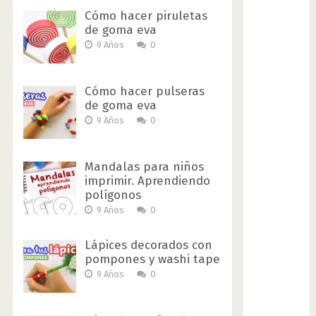
Cómo hacer piruletas
de goma eva
9 Años
0
Cómo hacer pulseras
de goma eva
9 Años
0
Mandalas para niños
imprimir. Aprendiendo
polígonos
9 Años
0
Lápices decorados con
pompones y washi tape
9 Años
0