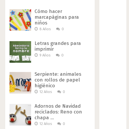
Cómo hacer
marcapáginas para
niños
8 Años
0
Letras grandes para
imprimir
9 Años
0
Serpiente: animales
con rollos de papel
higiénico
12 Años
0
Adornos de Navidad
reciclados: Reno con
chapa …
12 Años
0