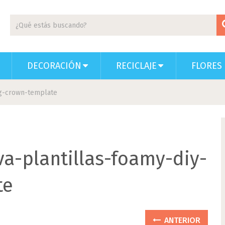
DECORACIÓN
RECICLAJE
FLORES 
ng-crown-template
a-plantillas-foamy-diy-
te
ANTERIOR