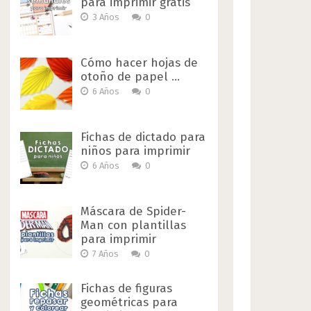
para imprimir gratis
3 Años
0
Cómo hacer hojas de
otoño de papel …
6 Años
0
Fichas de dictado para
niños para imprimir
6 Años
0
Máscara de Spider-
Man con plantillas
para imprimir
7 Años
0
Fichas de figuras
geométricas para