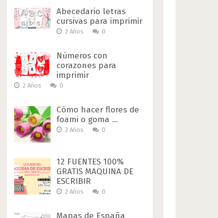
Abecedario letras
cursivas para imprimir
2 Años
0
Números con
corazones para
imprimir
2 Años
0
Cómo hacer flores de
foami o goma …
2 Años
0
12 FUENTES 100%
GRATIS MAQUINA DE
ESCRIBIR
2 Años
0
Mapas de España