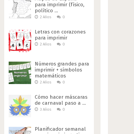
para imprimir (físico,
político …
2 Años
0
Letras con corazones
para imprimir
2 Años
0
Números grandes para
imprimir + símbolos
matemáticos
2 Años
0
Cómo hacer máscaras
de carnaval paso a …
3 Años
0
Planificador semanal