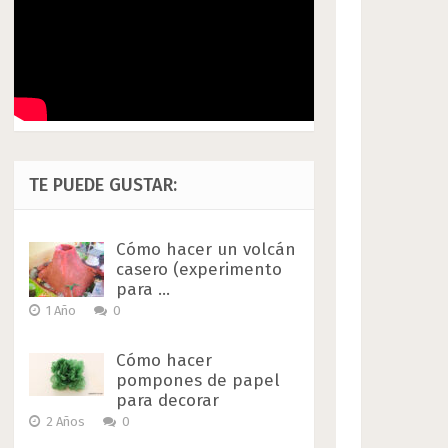
TE PUEDE GUSTAR:
Cómo hacer un volcán
casero (experimento
para …
1 Año
0
Cómo hacer
pompones de papel
para decorar
2 Años
0