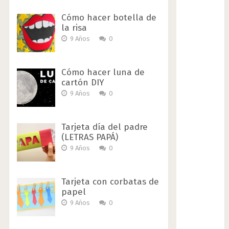
Cómo hacer botella de
la risa
9 Años
0
Cómo hacer luna de
cartón DIY
9 Años
0
Tarjeta día del padre
(LETRAS PAPÁ)
9 Años
0
Tarjeta con corbatas de
papel
9 Años
0