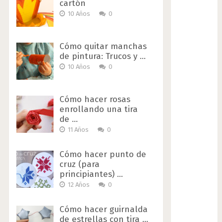
cartón
10 Años
0
Cómo quitar manchas
de pintura: Trucos y …
10 Años
0
Cómo hacer rosas
enrollando una tira
de …
11 Años
0
Cómo hacer punto de
cruz (para
principiantes) …
12 Años
0
Cómo hacer guirnalda
de estrellas con tira …