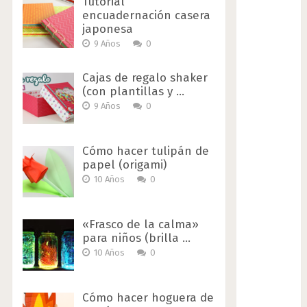
Tutorial
encuadernación casera
japonesa
9 Años
0
Cajas de regalo shaker
(con plantillas y …
9 Años
0
Cómo hacer tulipán de
papel (origami)
10 Años
0
«Frasco de la calma»
para niños (brilla …
10 Años
0
Cómo hacer hoguera de