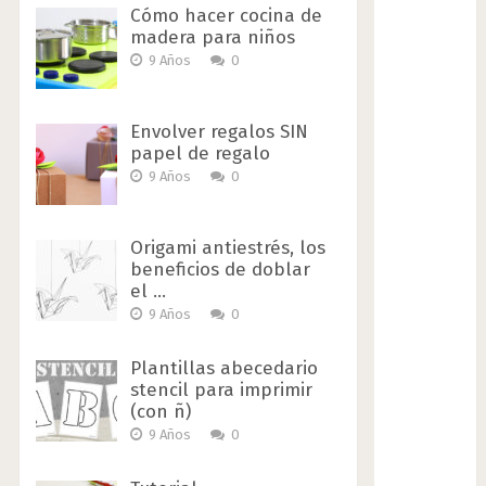
Cómo hacer cocina de
madera para niños
9 Años
0
Envolver regalos SIN
papel de regalo
9 Años
0
Origami antiestrés, los
beneficios de doblar
el …
9 Años
0
Plantillas abecedario
stencil para imprimir
(con ñ)
9 Años
0