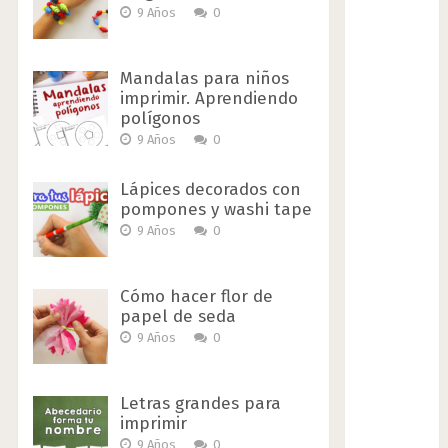
9 Años
0
Mandalas para niños
imprimir. Aprendiendo
polígonos
9 Años
0
Lápices decorados con
pompones y washi tape
9 Años
0
Cómo hacer flor de
papel de seda
9 Años
0
Letras grandes para
imprimir
9 Años
0