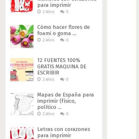
para imprimir
2 Años
0
Cómo hacer flores de
foami o goma …
2 Años
0
12 FUENTES 100%
GRATIS MAQUINA DE
ESCRIBIR
2 Años
0
Mapas de España para
imprimir (físico,
político …
2 Años
0
Letras con corazones
para imprimir