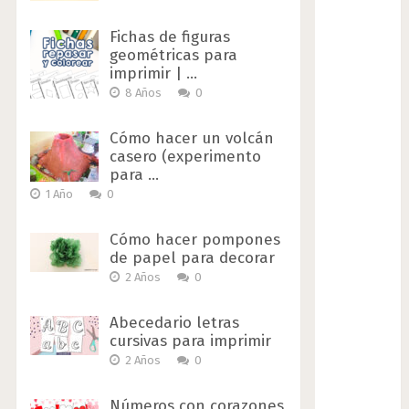
Fichas de figuras
geométricas para
imprimir | …
8 Años
0
Cómo hacer un volcán
casero (experimento
para …
1 Año
0
Cómo hacer pompones
de papel para decorar
2 Años
0
Abecedario letras
cursivas para imprimir
2 Años
0
Números con corazones