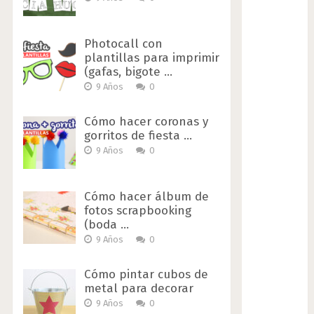
Photocall con
plantillas para imprimir
(gafas, bigote …
9 Años
0
Cómo hacer coronas y
gorritos de fiesta …
9 Años
0
Cómo hacer álbum de
fotos scrapbooking
(boda …
9 Años
0
Cómo pintar cubos de
metal para decorar
9 Años
0