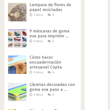
Lampara de flores de
papel recicladas
9 Años
0
9 máscaras de goma
eva para imprimir …
9 Años
0
Cómo hacer
encuadernación
artesanal Copta
9 Años
0
Libretas decoradas con
goma eva paso a …
9 Años
0