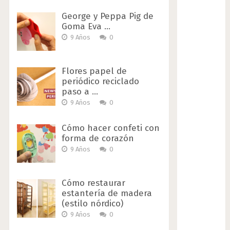
George y Peppa Pig de
Goma Eva …
9 Años
0
Flores papel de
periódico reciclado
paso a …
9 Años
0
Cómo hacer confeti con
forma de corazón
9 Años
0
Cómo restaurar
estantería de madera
(estilo nórdico)
9 Años
0