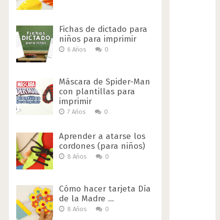
Fichas de dictado para
niños para imprimir
6 Años
0
Máscara de Spider-Man
con plantillas para
imprimir
7 Años
0
Aprender a atarse los
cordones (para niños)
8 Años
0
Cómo hacer tarjeta Día
de la Madre …
8 Años
0