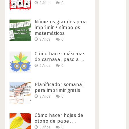
2 Años
0
Números grandes para
imprimir + símbolos
matemáticos
2 Años
0
Cómo hacer máscaras
de carnaval paso a …
2 Años
0
Planificador semanal
para imprimir gratis
3 Años
0
Cómo hacer hojas de
otoño de papel …
6 Años
0