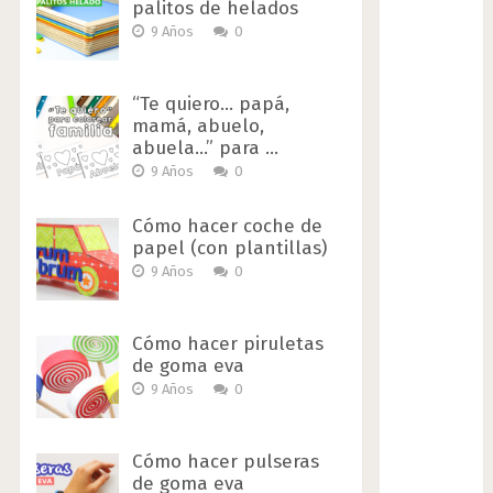
palitos de helados
9 Años
0
“Te quiero… papá,
mamá, abuelo,
abuela…” para …
9 Años
0
Cómo hacer coche de
papel (con plantillas)
9 Años
0
Cómo hacer piruletas
de goma eva
9 Años
0
Cómo hacer pulseras
de goma eva