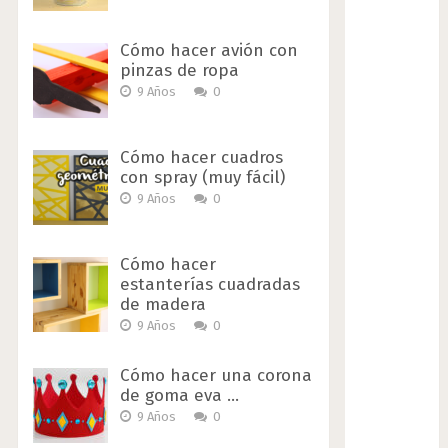
Cómo hacer avión con
pinzas de ropa
9 Años
0
Cómo hacer cuadros
con spray (muy fácil)
9 Años
0
Cómo hacer
estanterías cuadradas
de madera
9 Años
0
Cómo hacer una corona
de goma eva …
9 Años
0