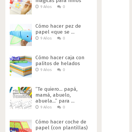
mágicas para niños
9 Años
0
Cómo hacer pez de
papel «que se …
9 Años
0
Cómo hacer caja con
palitos de helados
9 Años
0
“Te quiero… papá,
mamá, abuelo,
abuela…” para …
9 Años
0
Cómo hacer coche de
papel (con plantillas)