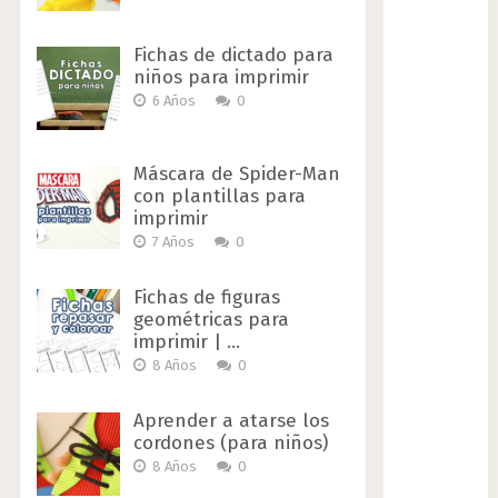
Fichas de dictado para
niños para imprimir
6 Años
0
Máscara de Spider-Man
con plantillas para
imprimir
7 Años
0
Fichas de figuras
geométricas para
imprimir | …
8 Años
0
Aprender a atarse los
cordones (para niños)
8 Años
0