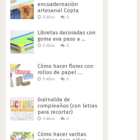
encuadernación
artesanal Copta
9 Años
0
Libretas decoradas con
goma eva paso a …
9 Años
0
Cómo hacer flores con
rollos de papel …
9 Años
0
Guirnalda de
cumpleaños (con letras
para recortar)
9 Años
0
Cómo hacer varitas