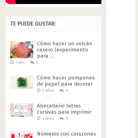
TE PUEDE GUSTAR:
Cómo hacer un volcán
casero (experimento
para …
1 Año
0
Cómo hacer pompones
de papel para decorar
2 Años
0
Abecedario letras
cursivas para imprimir
2 Años
0
Números con corazones