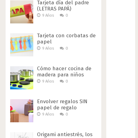
Tarjeta día del padre
(LETRAS PAPÁ)
9 Años
0
Tarjeta con corbatas de
papel
9 Años
0
Cómo hacer cocina de
madera para niños
9 Años
0
Envolver regalos SIN
papel de regalo
9 Años
0
Origami antiestrés, los