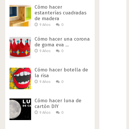
Cómo hacer
estanterías cuadradas
de madera
9 Años
0
Cómo hacer una corona
de goma eva …
9 Años
0
Cómo hacer botella de
la risa
9 Años
0
Cómo hacer luna de
cartón DIY
9 Años
0