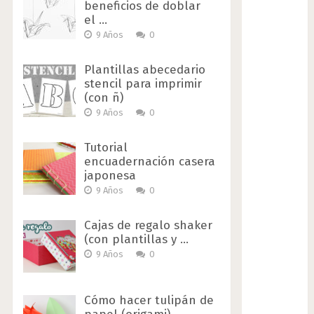
beneficios de doblar
el …
9 Años
0
Plantillas abecedario
stencil para imprimir
(con ñ)
9 Años
0
Tutorial
encuadernación casera
japonesa
9 Años
0
Cajas de regalo shaker
(con plantillas y …
9 Años
0
Cómo hacer tulipán de