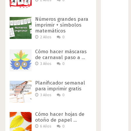
Números grandes para
imprimir + símbolos
matemáticos
2 Años
0
Cómo hacer máscaras
de carnaval paso a …
3 Años
0
Planificador semanal
para imprimir gratis
3 Años
0
Cómo hacer hojas de
otoño de papel …
6 Años
0