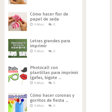
Cómo hacer flor de
papel de seda
9 Años
0
Letras grandes para
imprimir
9 Años
0
Photocall con
plantillas para imprimir
(gafas, bigote …
9 Años
0
Cómo hacer coronas y
gorritos de fiesta …
9 Años
0