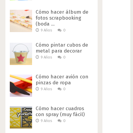
Cómo hacer álbum de
fotos scrapbooking
(boda …
9 Años
0
Cómo pintar cubos de
metal para decorar
9 Años
0
Cómo hacer avión con
pinzas de ropa
9 Años
0
Cómo hacer cuadros
con spray (muy fácil)
9 Años
0