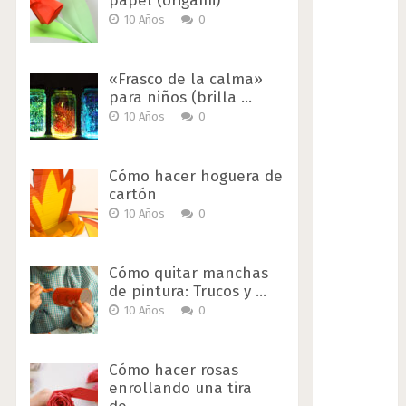
papel (origami)
10 Años
0
«Frasco de la calma»
para niños (brilla …
10 Años
0
Cómo hacer hoguera de
cartón
10 Años
0
Cómo quitar manchas
de pintura: Trucos y …
10 Años
0
Cómo hacer rosas
enrollando una tira