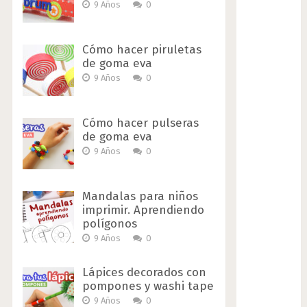
9 Años
0
Cómo hacer piruletas
de goma eva
9 Años
0
Cómo hacer pulseras
de goma eva
9 Años
0
Mandalas para niños
imprimir. Aprendiendo
polígonos
9 Años
0
Lápices decorados con
pompones y washi tape
9 Años
0