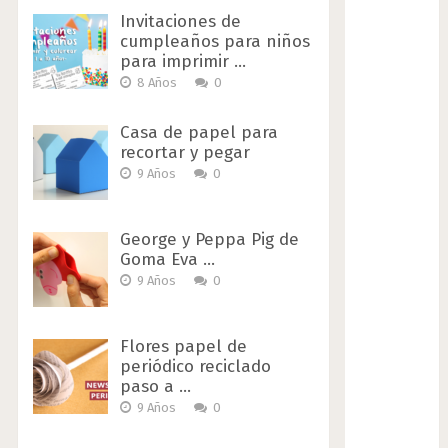
Invitaciones de
cumpleaños para niños
para imprimir …
8 Años
0
Casa de papel para
recortar y pegar
9 Años
0
George y Peppa Pig de
Goma Eva …
9 Años
0
Flores papel de
periódico reciclado
paso a …
9 Años
0