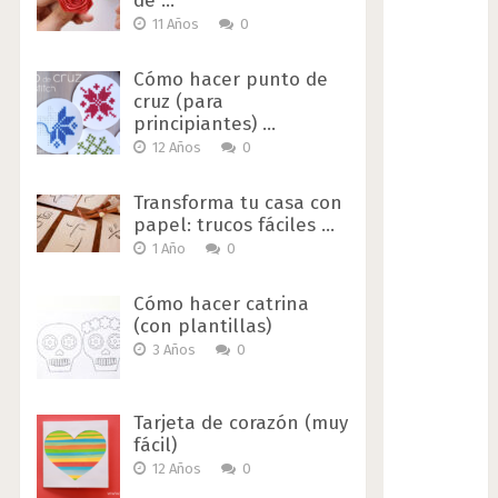
de …
11 Años
0
Cómo hacer punto de
cruz (para
principiantes) …
12 Años
0
Transforma tu casa con
papel: trucos fáciles …
1 Año
0
Cómo hacer catrina
(con plantillas)
3 Años
0
Tarjeta de corazón (muy
fácil)
12 Años
0