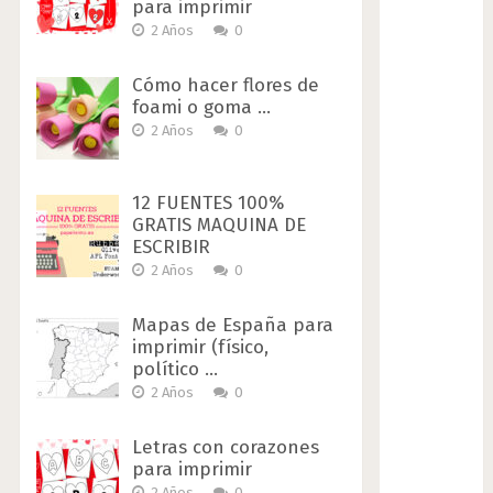
para imprimir
2 Años
0
Cómo hacer flores de
foami o goma …
2 Años
0
12 FUENTES 100%
GRATIS MAQUINA DE
ESCRIBIR
2 Años
0
Mapas de España para
imprimir (físico,
político …
2 Años
0
Letras con corazones
para imprimir
2 Años
0