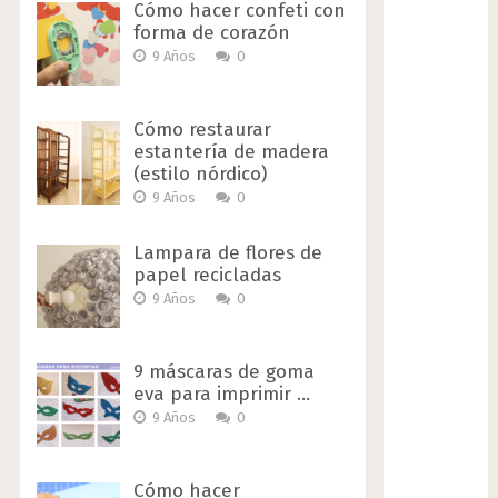
Cómo hacer confeti con
forma de corazón
9 Años
0
Cómo restaurar
estantería de madera
(estilo nórdico)
9 Años
0
Lampara de flores de
papel recicladas
9 Años
0
9 máscaras de goma
eva para imprimir …
9 Años
0
Cómo hacer