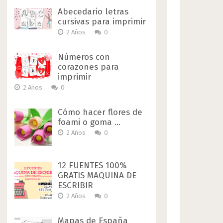
Abecedario letras
cursivas para imprimir
2 Años
0
Números con
corazones para
imprimir
2 Años
0
Cómo hacer flores de
foami o goma …
2 Años
0
12 FUENTES 100%
GRATIS MAQUINA DE
ESCRIBIR
2 Años
0
Mapas de España