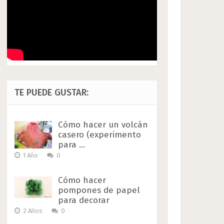
TE PUEDE GUSTAR:
Cómo hacer un volcán
casero (experimento
para …
1 Año
0
Cómo hacer
pompones de papel
para decorar
2 Años
0