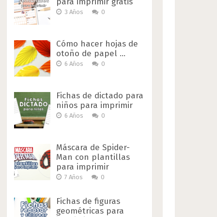
para imprimir gratis
3 Años
0
Cómo hacer hojas de
otoño de papel …
6 Años
0
Fichas de dictado para
niños para imprimir
6 Años
0
Máscara de Spider-
Man con plantillas
para imprimir
7 Años
0
Fichas de figuras
geométricas para