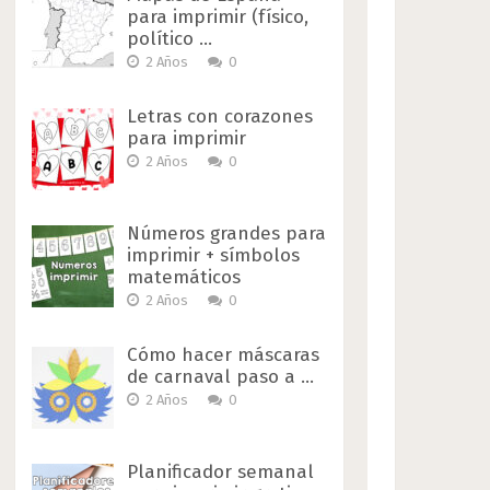
para imprimir (físico,
político …
2 Años
0
Letras con corazones
para imprimir
2 Años
0
Números grandes para
imprimir + símbolos
matemáticos
2 Años
0
Cómo hacer máscaras
de carnaval paso a …
2 Años
0
Planificador semanal