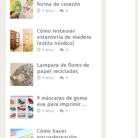
forma de corazón
9 Años
0
Cómo restaurar
estantería de madera
(estilo nórdico)
9 Años
0
Lampara de flores de
papel recicladas
9 Años
0
9 máscaras de goma
eva para imprimir …
9 Años
0
Cómo hacer
encuadernación