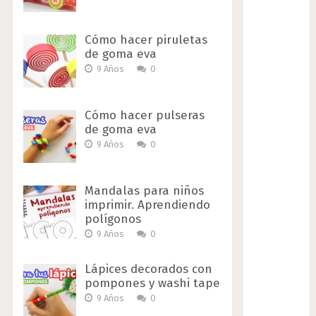
Cómo hacer piruletas
de goma eva
9 Años
0
Cómo hacer pulseras
de goma eva
9 Años
0
Mandalas para niños
imprimir. Aprendiendo
polígonos
9 Años
0
Lápices decorados con
pompones y washi tape
9 Años
0