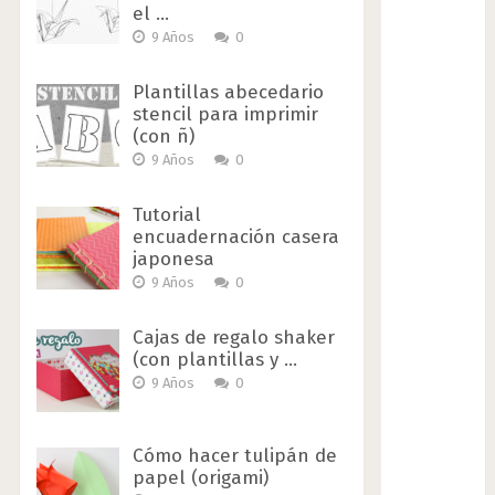
el …
9 Años
0
Plantillas abecedario
stencil para imprimir
(con ñ)
9 Años
0
Tutorial
encuadernación casera
japonesa
9 Años
0
Cajas de regalo shaker
(con plantillas y …
9 Años
0
Cómo hacer tulipán de
papel (origami)