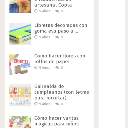
artesanal Copta
9 Años
0
Libretas decoradas con
goma eva paso a …
9 Años
0
Cómo hacer flores con
rollos de papel …
9 Años
0
Guirnalda de
cumpleaños (con letras
para recortar)
9 Años
0
Cómo hacer varitas
mágicas para niños