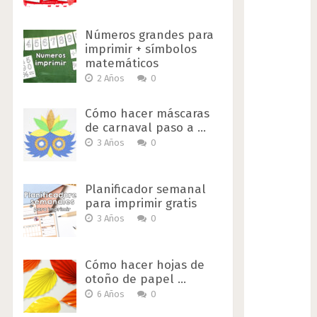
Números grandes para
imprimir + símbolos
matemáticos
2 Años
0
Cómo hacer máscaras
de carnaval paso a …
3 Años
0
Planificador semanal
para imprimir gratis
3 Años
0
Cómo hacer hojas de
otoño de papel …
6 Años
0