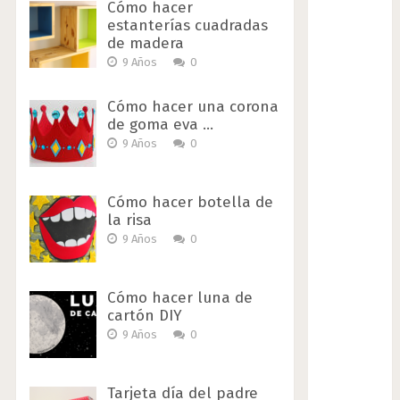
Cómo hacer
estanterías cuadradas
de madera
9 Años
0
Cómo hacer una corona
de goma eva …
9 Años
0
Cómo hacer botella de
la risa
9 Años
0
Cómo hacer luna de
cartón DIY
9 Años
0
Tarjeta día del padre