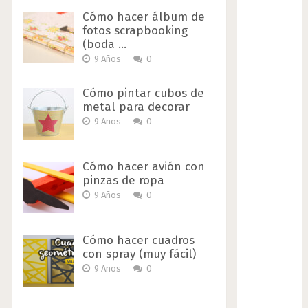
Cómo hacer álbum de
fotos scrapbooking
(boda …
9 Años
0
Cómo pintar cubos de
metal para decorar
9 Años
0
Cómo hacer avión con
pinzas de ropa
9 Años
0
Cómo hacer cuadros
con spray (muy fácil)
9 Años
0