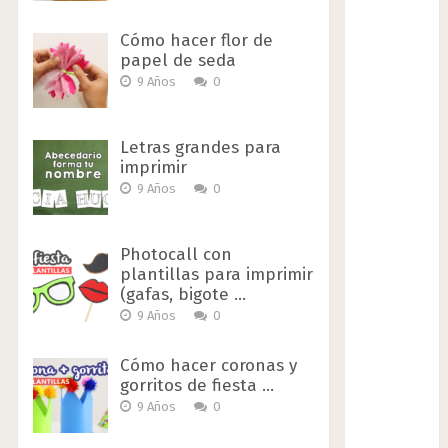
Cómo hacer flor de
papel de seda
9 Años
0
Letras grandes para
imprimir
9 Años
0
Photocall con
plantillas para imprimir
(gafas, bigote …
9 Años
0
Cómo hacer coronas y
gorritos de fiesta …
9 Años
0