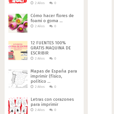
2 Años
0
Cómo hacer flores de
foami o goma …
2 Años
0
12 FUENTES 100%
GRATIS MAQUINA DE
ESCRIBIR
2 Años
0
Mapas de España para
imprimir (físico,
político …
2 Años
0
Letras con corazones
para imprimir
2 Años
0