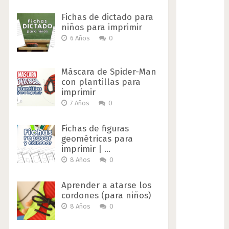
Fichas de dictado para
niños para imprimir
6 Años
0
Máscara de Spider-Man
con plantillas para
imprimir
7 Años
0
Fichas de figuras
geométricas para
imprimir | …
8 Años
0
Aprender a atarse los
cordones (para niños)
8 Años
0