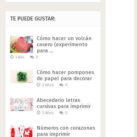
TE PUEDE GUSTAR:
Cómo hacer un volcán
casero (experimento
para …
1 Año
0
Cómo hacer pompones
de papel para decorar
2 Años
0
Abecedario letras
cursivas para imprimir
2 Años
0
Números con corazones
para imprimir