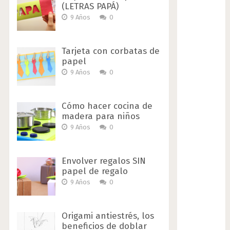
(LETRAS PAPÁ)
9 Años
0
Tarjeta con corbatas de
papel
9 Años
0
Cómo hacer cocina de
madera para niños
9 Años
0
Envolver regalos SIN
papel de regalo
9 Años
0
Origami antiestrés, los
beneficios de doblar