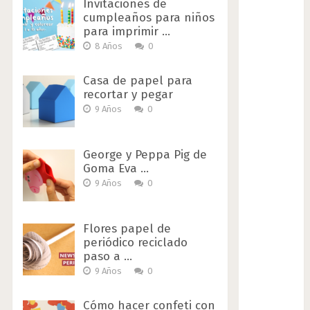
Invitaciones de
cumpleaños para niños
para imprimir …
8 Años
0
Casa de papel para
recortar y pegar
9 Años
0
George y Peppa Pig de
Goma Eva …
9 Años
0
Flores papel de
periódico reciclado
paso a …
9 Años
0
Cómo hacer confeti con