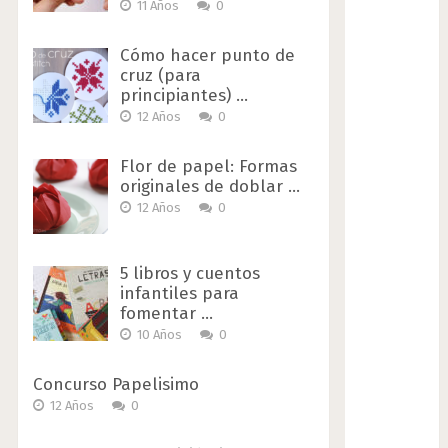
11 Años
0
Cómo hacer punto de
cruz (para
principiantes) …
12 Años
0
Flor de papel: Formas
originales de doblar …
12 Años
0
5 libros y cuentos
infantiles para
fomentar …
10 Años
0
Concurso Papelisimo
12 Años
0