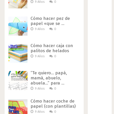
9 Años
0
Cómo hacer pez de
papel «que se …
9 Años
0
Cómo hacer caja con
palitos de helados
9 Años
0
“Te quiero… papá,
mamá, abuelo,
abuela…” para …
9 Años
0
Cómo hacer coche de
papel (con plantillas)
9 Años
0