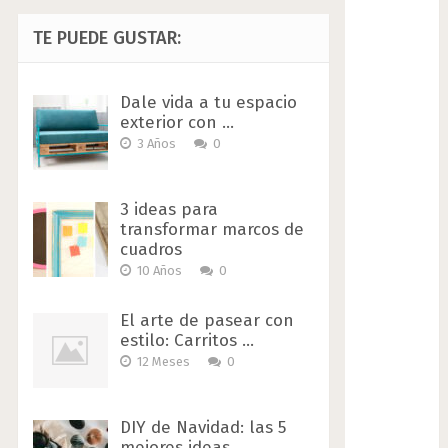
TE PUEDE GUSTAR:
Dale vida a tu espacio
exterior con …
3 Años
0
3 ideas para
transformar marcos de
cuadros
10 Años
0
El arte de pasear con
estilo: Carritos …
12 Meses
0
DIY de Navidad: las 5
mejores ideas …