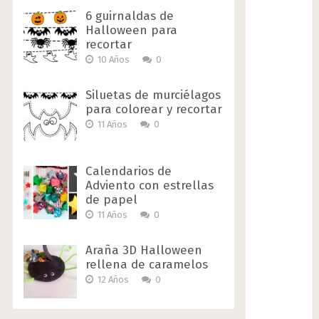
6 guirnaldas de
Halloween para
recortar
10 Años
0
Siluetas de murciélagos
para colorear y recortar
11 Años
0
Calendarios de
Adviento con estrellas
de papel
11 Años
0
Araña 3D Halloween
rellena de caramelos
12 Años
0