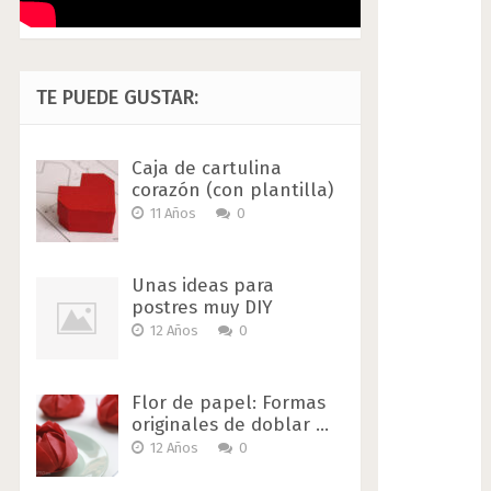
TE PUEDE GUSTAR:
Caja de cartulina
corazón (con plantilla)
11 Años
0
Unas ideas para
postres muy DIY
12 Años
0
Flor de papel: Formas
originales de doblar …
12 Años
0