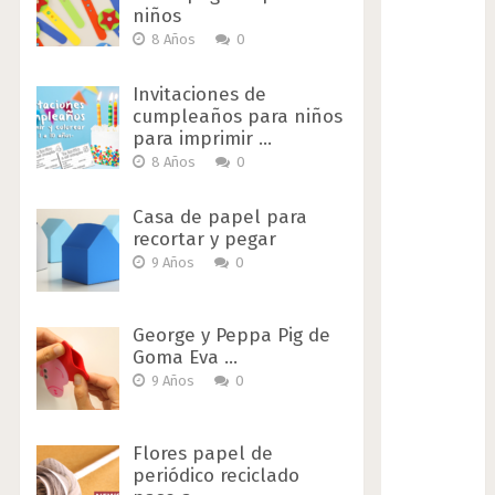
niños
8 Años
0
Invitaciones de
cumpleaños para niños
para imprimir …
8 Años
0
Casa de papel para
recortar y pegar
9 Años
0
George y Peppa Pig de
Goma Eva …
9 Años
0
Flores papel de
periódico reciclado