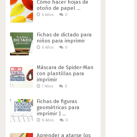
Cómo hacer hojas de
otoño de papel …
6 Años
0
Fichas de dictado para
niños para imprimir
6 Años
0
Máscara de Spider-Man
con plantillas para
imprimir
7 Años
0
Fichas de figuras
geométricas para
imprimir | …
8 Años
0
Aprender a atarse los