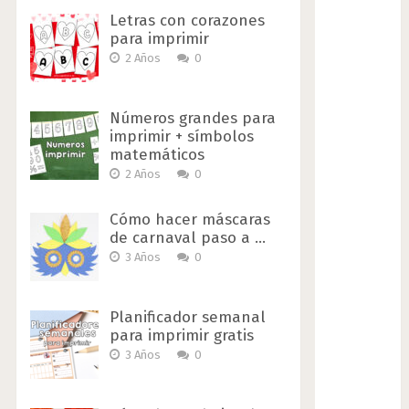
Letras con corazones
para imprimir
2 Años
0
Números grandes para
imprimir + símbolos
matemáticos
2 Años
0
Cómo hacer máscaras
de carnaval paso a …
3 Años
0
Planificador semanal
para imprimir gratis
3 Años
0