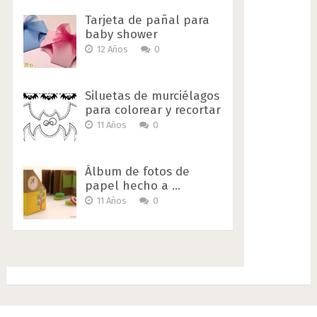
Tarjeta de pañal para
baby shower
12 Años
0
Siluetas de murciélagos
para colorear y recortar
11 Años
0
Álbum de fotos de
papel hecho a …
11 Años
0