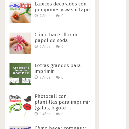
Lápices decorados con
pompones y washi tape
9 Años
0
Cómo hacer flor de
papel de seda
9 Años
0
Letras grandes para
imprimir
9 Años
0
Photocall con
plantillas para imprimir
(gafas, bigote …
9 Años
0
Cómo hacer coronas y