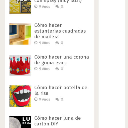
con spray (muy fácil)
9 Años
0
Cómo hacer
estanterías cuadradas
de madera
9 Años
0
Cómo hacer una corona
de goma eva …
9 Años
0
Cómo hacer botella de
la risa
9 Años
0
Cómo hacer luna de
cartón DIY