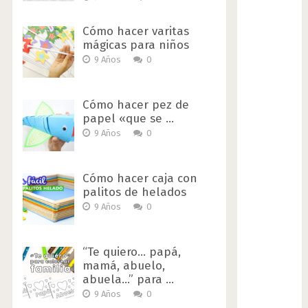
Cómo hacer varitas
mágicas para niños
9 Años
0
Cómo hacer pez de
papel «que se …
9 Años
0
Cómo hacer caja con
palitos de helados
9 Años
0
“Te quiero… papá,
mamá, abuelo,
abuela…” para …
9 Años
0