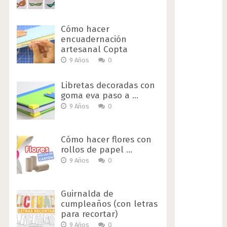
Cómo hacer
encuadernación
artesanal Copta
9 Años
0
Libretas decoradas con
goma eva paso a …
9 Años
0
Cómo hacer flores con
rollos de papel …
9 Años
0
Guirnalda de
cumpleaños (con letras
para recortar)
9 Años
0