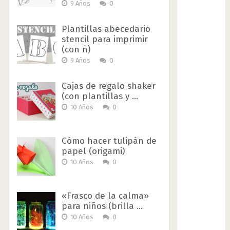
9 Años
0
Plantillas abecedario
stencil para imprimir
(con ñ)
9 Años
0
Cajas de regalo shaker
(con plantillas y …
10 Años
0
Cómo hacer tulipán de
papel (origami)
10 Años
0
«Frasco de la calma»
para niños (brilla …
10 Años
0