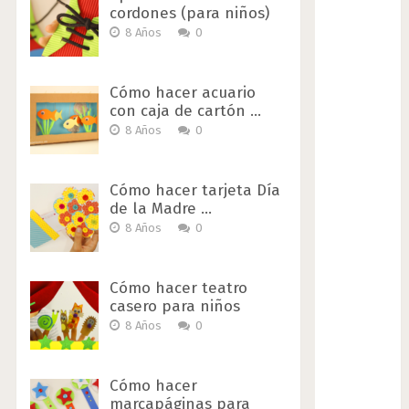
cordones (para niños)
8 Años
0
Cómo hacer acuario
con caja de cartón …
8 Años
0
Cómo hacer tarjeta Día
de la Madre …
8 Años
0
Cómo hacer teatro
casero para niños
8 Años
0
Cómo hacer
marcapáginas para