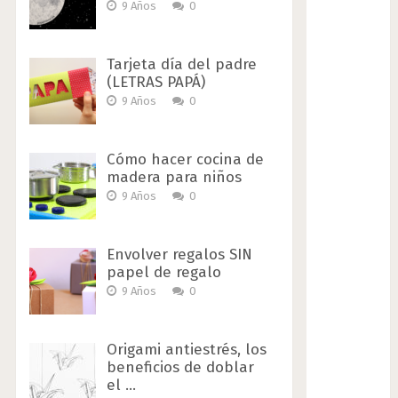
9 Años
0
Tarjeta día del padre
(LETRAS PAPÁ)
9 Años
0
Cómo hacer cocina de
madera para niños
9 Años
0
Envolver regalos SIN
papel de regalo
9 Años
0
Origami antiestrés, los
beneficios de doblar
el …