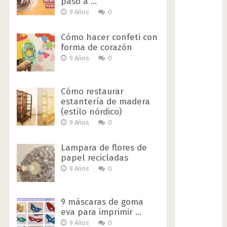
paso a …
9 Años
0
Cómo hacer confeti con
forma de corazón
9 Años
0
Cómo restaurar
estantería de madera
(estilo nórdico)
9 Años
0
Lampara de flores de
papel recicladas
9 Años
0
9 máscaras de goma
eva para imprimir …
9 Años
0