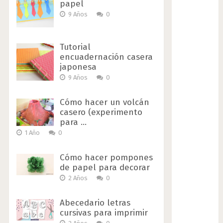
papel
9 Años
0
Tutorial
encuadernación casera
japonesa
9 Años
0
Cómo hacer un volcán
casero (experimento
para …
1 Año
0
Cómo hacer pompones
de papel para decorar
2 Años
0
Abecedario letras
cursivas para imprimir