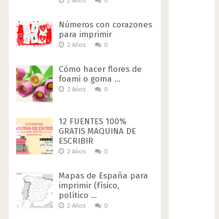
2 Años
0
Números con corazones
para imprimir
2 Años
0
Cómo hacer flores de
foami o goma …
2 Años
0
12 FUENTES 100%
GRATIS MAQUINA DE
ESCRIBIR
2 Años
0
Mapas de España para
imprimir (físico,
político …
2 Años
0