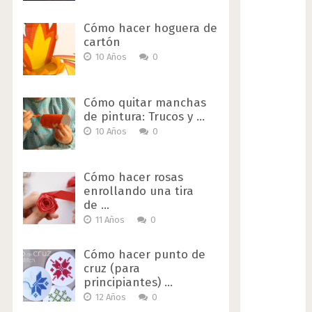
Cómo hacer hoguera de
cartón
10 Años
0
Cómo quitar manchas
de pintura: Trucos y …
10 Años
0
Cómo hacer rosas
enrollando una tira
de …
11 Años
0
Cómo hacer punto de
cruz (para
principiantes) …
12 Años
0