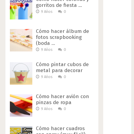
gorritos de fiesta …
9 Años
0
Cómo hacer álbum de
fotos scrapbooking
(boda …
9 Años
0
Cómo pintar cubos de
metal para decorar
9 Años
0
Cómo hacer avión con
pinzas de ropa
9 Años
0
Cómo hacer cuadros