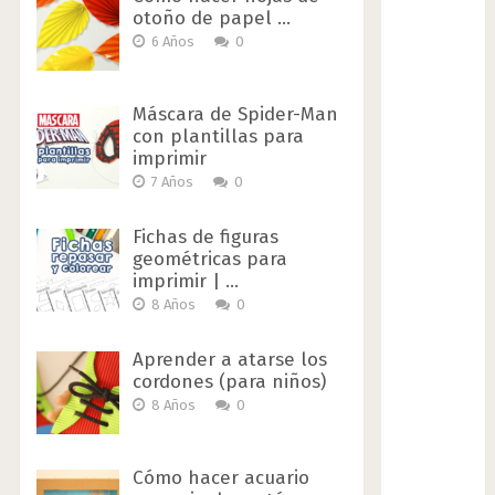
otoño de papel …
6 Años
0
Máscara de Spider-Man
con plantillas para
imprimir
7 Años
0
Fichas de figuras
geométricas para
imprimir | …
8 Años
0
Aprender a atarse los
cordones (para niños)
8 Años
0
Cómo hacer acuario