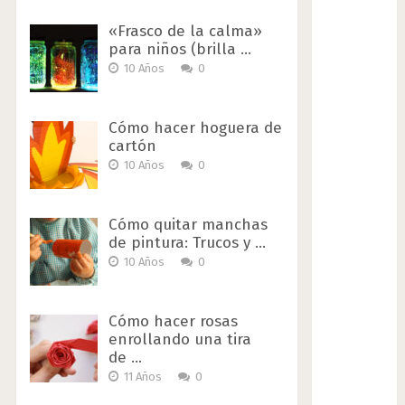
«Frasco de la calma»
para niños (brilla …
10 Años
0
Cómo hacer hoguera de
cartón
10 Años
0
Cómo quitar manchas
de pintura: Trucos y …
10 Años
0
Cómo hacer rosas
enrollando una tira
de …
11 Años
0