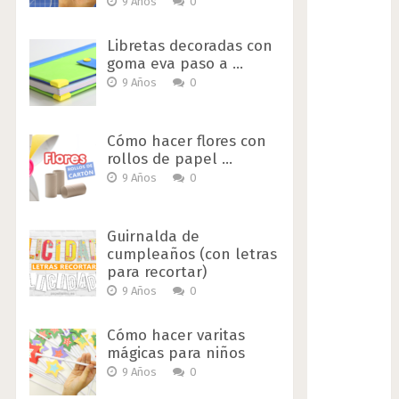
9 Años
0
Libretas decoradas con
goma eva paso a …
9 Años
0
Cómo hacer flores con
rollos de papel …
9 Años
0
Guirnalda de
cumpleaños (con letras
para recortar)
9 Años
0
Cómo hacer varitas
mágicas para niños
9 Años
0