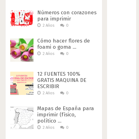
Números con corazones
para imprimir
2 Años
0
Cómo hacer flores de
foami o goma …
2 Años
0
12 FUENTES 100%
GRATIS MAQUINA DE
ESCRIBIR
2 Años
0
Mapas de España para
imprimir (físico,
político …
2 Años
0