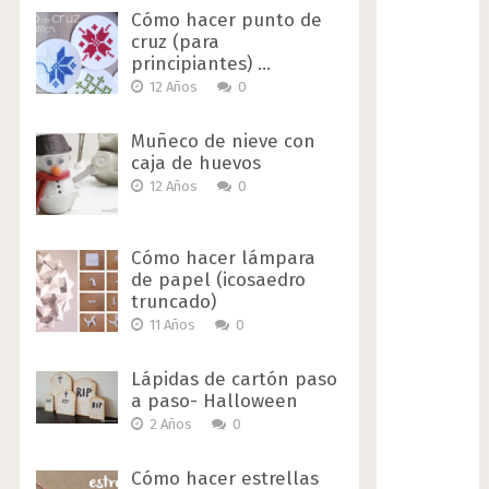
Cómo hacer punto de
cruz (para
principiantes) …
12 Años
0
Muñeco de nieve con
caja de huevos
12 Años
0
Cómo hacer lámpara
de papel (icosaedro
truncado)
11 Años
0
Lápidas de cartón paso
a paso- Halloween
2 Años
0
Cómo hacer estrellas