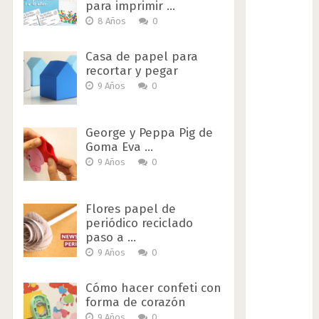
para imprimir …
8 Años
0
Casa de papel para
recortar y pegar
9 Años
0
George y Peppa Pig de
Goma Eva …
9 Años
0
Flores papel de
periódico reciclado
paso a …
9 Años
0
Cómo hacer confeti con
forma de corazón
9 Años
0