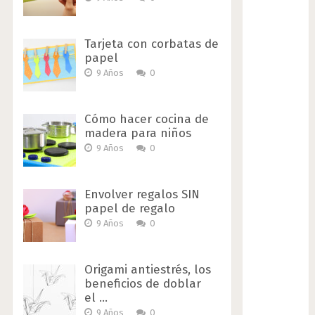
Tarjeta con corbatas de
papel
9 Años
0
Cómo hacer cocina de
madera para niños
9 Años
0
Envolver regalos SIN
papel de regalo
9 Años
0
Origami antiestrés, los
beneficios de doblar
el …
9 Años
0