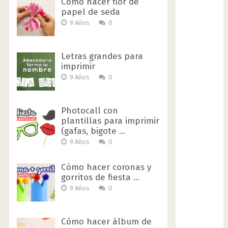
Cómo hacer flor de
papel de seda
9 Años
0
Letras grandes para
imprimir
9 Años
0
Photocall con
plantillas para imprimir
(gafas, bigote …
9 Años
0
Cómo hacer coronas y
gorritos de fiesta …
9 Años
0
Cómo hacer álbum de