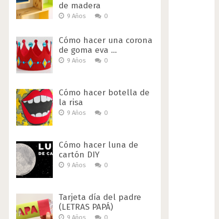
de madera
9 Años
0
Cómo hacer una corona
de goma eva …
9 Años
0
Cómo hacer botella de
la risa
9 Años
0
Cómo hacer luna de
cartón DIY
9 Años
0
Tarjeta día del padre
(LETRAS PAPÁ)
9 Años
0