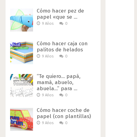
Cómo hacer pez de
papel «que se …
9 Años
0
Cómo hacer caja con
palitos de helados
9 Años
0
“Te quiero… papá,
mamá, abuelo,
abuela…” para …
9 Años
0
Cómo hacer coche de
papel (con plantillas)
9 Años
0