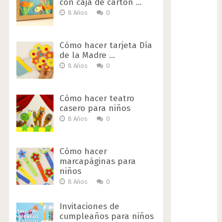
con caja de cartón …
8 Años
0
Cómo hacer tarjeta Día
de la Madre …
8 Años
0
Cómo hacer teatro
casero para niños
8 Años
0
Cómo hacer
marcapáginas para
niños
8 Años
0
Invitaciones de
cumpleaños para niños