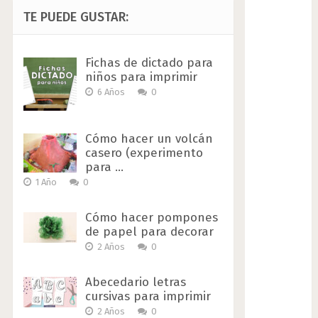
TE PUEDE GUSTAR:
Fichas de dictado para
niños para imprimir
6 Años
0
Cómo hacer un volcán
casero (experimento
para …
1 Año
0
Cómo hacer pompones
de papel para decorar
2 Años
0
Abecedario letras
cursivas para imprimir
2 Años
0