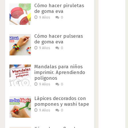
Cómo hacer piruletas
de goma eva
9 Años
0
Cómo hacer pulseras
de goma eva
9 Años
0
Mandalas para niños
imprimir. Aprendiendo
polígonos
9 Años
0
Lápices decorados con
pompones y washi tape
9 Años
0