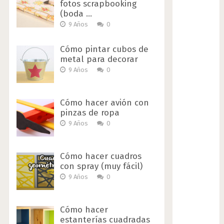
fotos scrapbooking
(boda …
9 Años
0
Cómo pintar cubos de
metal para decorar
9 Años
0
Cómo hacer avión con
pinzas de ropa
9 Años
0
Cómo hacer cuadros
con spray (muy fácil)
9 Años
0
Cómo hacer
estanterías cuadradas