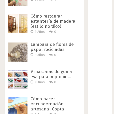
Cómo restaurar
estantería de madera
(estilo nórdico)
9 Años
0
Lampara de flores de
papel recicladas
9 Años
0
9 máscaras de goma
eva para imprimir …
9 Años
0
Cómo hacer
encuadernación
artesanal Copta