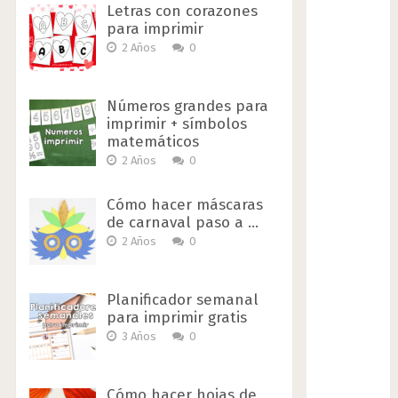
Letras con corazones
para imprimir
2 Años
0
Números grandes para
imprimir + símbolos
matemáticos
2 Años
0
Cómo hacer máscaras
de carnaval paso a …
2 Años
0
Planificador semanal
para imprimir gratis
3 Años
0
Cómo hacer hojas de