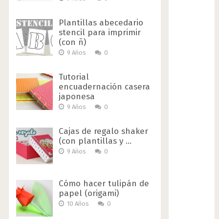
Plantillas abecedario
stencil para imprimir
(con ñ)
9 Años
0
Tutorial
encuadernación casera
japonesa
9 Años
0
Cajas de regalo shaker
(con plantillas y …
9 Años
0
Cómo hacer tulipán de
papel (origami)
10 Años
0