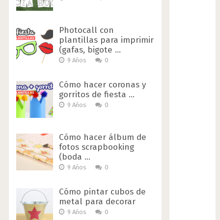
Photocall con
plantillas para imprimir
(gafas, bigote …
9 Años
0
Cómo hacer coronas y
gorritos de fiesta …
9 Años
0
Cómo hacer álbum de
fotos scrapbooking
(boda …
9 Años
0
Cómo pintar cubos de
metal para decorar
9 Años
0