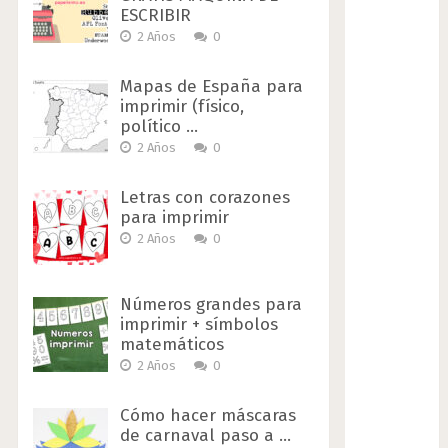
ESCRIBIR
2 Años
0
Mapas de España para
imprimir (físico,
político …
2 Años
0
Letras con corazones
para imprimir
2 Años
0
Números grandes para
imprimir + símbolos
matemáticos
2 Años
0
Cómo hacer máscaras
de carnaval paso a …