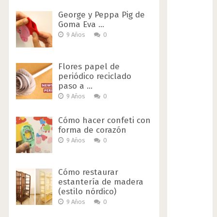
George y Peppa Pig de
Goma Eva …
9 Años
0
Flores papel de
periódico reciclado
paso a …
9 Años
0
Cómo hacer confeti con
forma de corazón
9 Años
0
Cómo restaurar
estantería de madera
(estilo nórdico)
9 Años
0