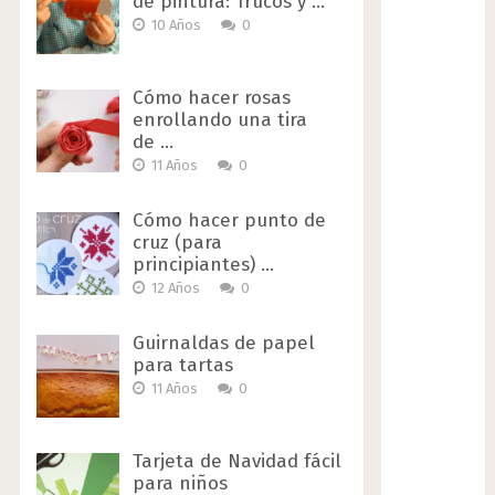
de pintura: Trucos y …
10 Años
0
Cómo hacer rosas
enrollando una tira
de …
11 Años
0
Cómo hacer punto de
cruz (para
principiantes) …
12 Años
0
Guirnaldas de papel
para tartas
11 Años
0
Tarjeta de Navidad fácil
para niños