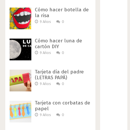
Cómo hacer botella de
la risa
9 Años
0
Cómo hacer luna de
cartón DIY
9 Años
0
Tarjeta día del padre
(LETRAS PAPÁ)
9 Años
0
Tarjeta con corbatas de
papel
9 Años
0