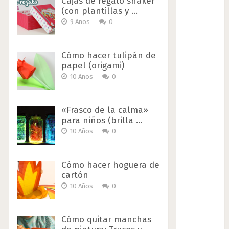
Cajas de regalo shaker
(con plantillas y …
9 Años
0
Cómo hacer tulipán de
papel (origami)
10 Años
0
«Frasco de la calma»
para niños (brilla …
10 Años
0
Cómo hacer hoguera de
cartón
10 Años
0
Cómo quitar manchas