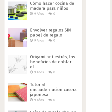
Cómo hacer cocina de
madera para niños
9 Años
0
Envolver regalos SIN
papel de regalo
9 Años
0
Origami antiestrés, los
beneficios de doblar
el …
9 Años
0
Tutorial
encuadernación casera
japonesa
9 Años
0