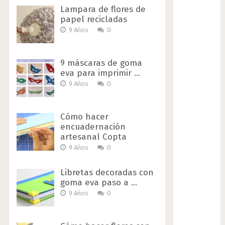
Lampara de flores de
papel recicladas
9 Años
0
9 máscaras de goma
eva para imprimir …
9 Años
0
Cómo hacer
encuadernación
artesanal Copta
9 Años
0
Libretas decoradas con
goma eva paso a …
9 Años
0