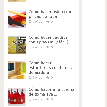
Cómo hacer avión con
pinzas de ropa
9 Años
0
Cómo hacer cuadros
con spray (muy fácil)
9 Años
0
Cómo hacer
estanterías cuadradas
de madera
9 Años
0
Cómo hacer una corona
de goma eva …
9 Años
0