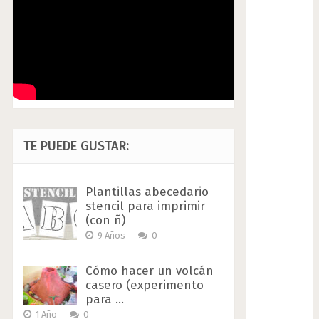
TE PUEDE GUSTAR:
Plantillas abecedario
stencil para imprimir
(con ñ)
9 Años
0
Cómo hacer un volcán
casero (experimento
para …
1 Año
0