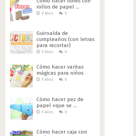
Cómo hacer flores con
rollos de papel …
9 Años
0
Guirnalda de
cumpleaños (con letras
para recortar)
9 Años
0
Cómo hacer varitas
mágicas para niños
9 Años
0
Cómo hacer pez de
papel «que se …
9 Años
0
Cómo hacer caja con