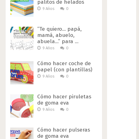
palitos de helados
9 Años
0
“Te quiero… papá,
mamá, abuelo,
abuela…” para …
9 Años
0
Cómo hacer coche de
papel (con plantillas)
9 Años
0
Cómo hacer piruletas
de goma eva
9 Años
0
Cómo hacer pulseras
de goma eva