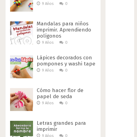
9 Años
0
Mandalas para niños
imprimir. Aprendiendo
polígonos
9 Años
0
Lápices decorados con
pompones y washi tape
9 Años
0
Cómo hacer flor de
papel de seda
9 Años
0
Letras grandes para
imprimir
9 Años
0