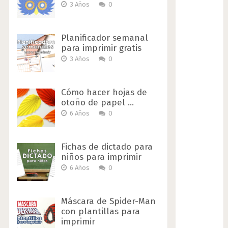
3 Años
0
Planificador semanal
para imprimir gratis
3 Años
0
Cómo hacer hojas de
otoño de papel …
6 Años
0
Fichas de dictado para
niños para imprimir
6 Años
0
Máscara de Spider-Man
con plantillas para
imprimir