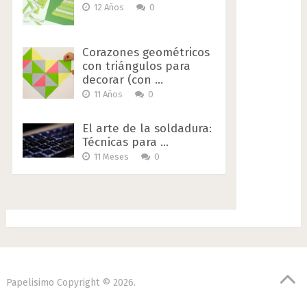
12 Años
0
Corazones geométricos
con triángulos para
decorar (con …
11 Años
0
El arte de la soldadura:
Técnicas para …
11 Meses
0
Papelisimo
Copyright © 2026.