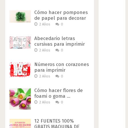
Cómo hacer pompones
de papel para decorar
2 Años
0
Abecedario letras
cursivas para imprimir
2 Años
0
Números con corazones
para imprimir
2 Años
0
Cómo hacer flores de
foami o goma …
2 Años
0
12 FUENTES 100%
GRATIS MAQUINA DE