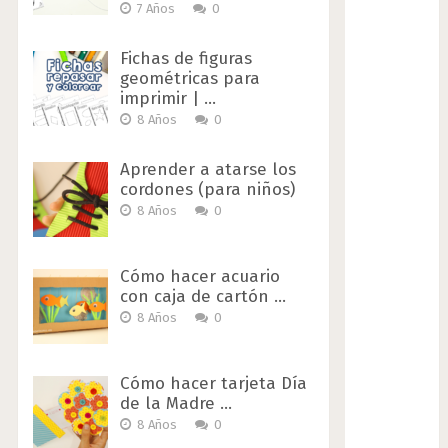
7 Años
0
Fichas de figuras
geométricas para
imprimir | …
8 Años
0
Aprender a atarse los
cordones (para niños)
8 Años
0
Cómo hacer acuario
con caja de cartón …
8 Años
0
Cómo hacer tarjeta Día
de la Madre …
8 Años
0