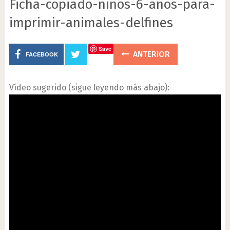
Ficha-copiado-niños-6-años-para-
imprimir-animales-delfines
Save
ANTERIOR
FACEBOOK
Vídeo sugerido (sigue leyendo más abajo):