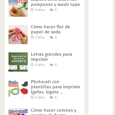
pompones y washi tape
9 Años
0
Cómo hacer flor de
papel de seda
9 Años
0
Letras grandes para
imprimir
9 Años
0
Photocall con
plantillas para imprimir
(gafas, bigote …
9 Años
0
Cómo hacer coronas y