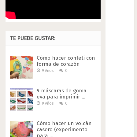
TE PUEDE GUSTAR:
Cómo hacer confeti con
forma de corazón
9 Años
0
9 máscaras de goma
eva para imprimir …
9 Años
0
Cómo hacer un volcán
casero (experimento
para …