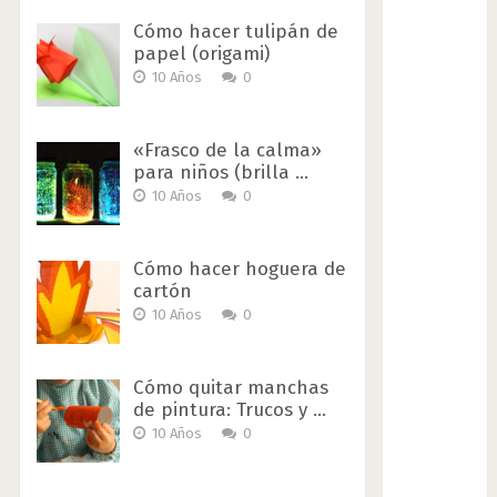
Cómo hacer tulipán de
papel (origami)
10 Años
0
«Frasco de la calma»
para niños (brilla …
10 Años
0
Cómo hacer hoguera de
cartón
10 Años
0
Cómo quitar manchas
de pintura: Trucos y …
10 Años
0