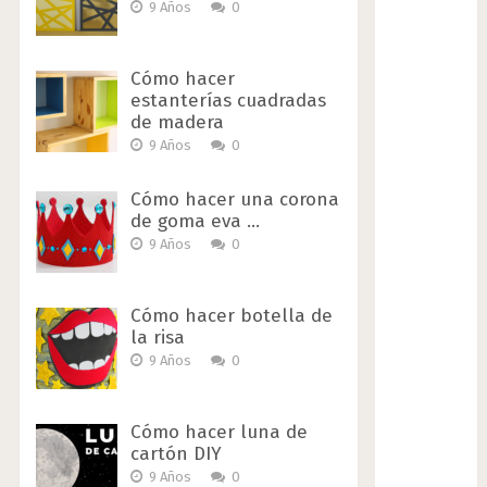
9 Años
0
Cómo hacer
estanterías cuadradas
de madera
9 Años
0
Cómo hacer una corona
de goma eva …
9 Años
0
Cómo hacer botella de
la risa
9 Años
0
Cómo hacer luna de
cartón DIY
9 Años
0