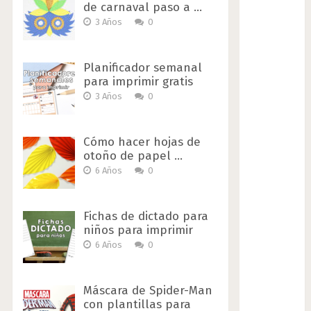
de carnaval paso a …
3 Años
0
Planificador semanal
para imprimir gratis
3 Años
0
Cómo hacer hojas de
otoño de papel …
6 Años
0
Fichas de dictado para
niños para imprimir
6 Años
0
Máscara de Spider-Man
con plantillas para