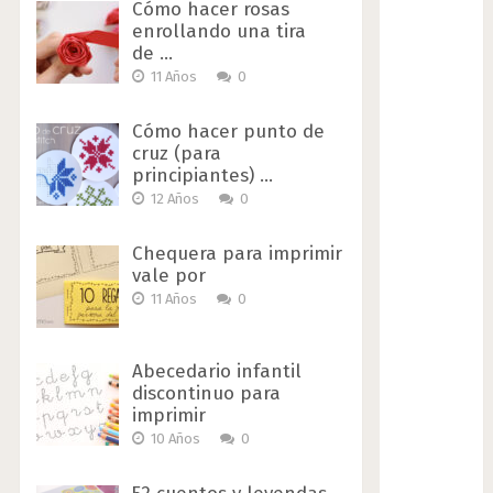
Cómo hacer rosas
enrollando una tira
de …
11 Años
0
Cómo hacer punto de
cruz (para
principiantes) …
12 Años
0
Chequera para imprimir
vale por
11 Años
0
Abecedario infantil
discontinuo para
imprimir
10 Años
0