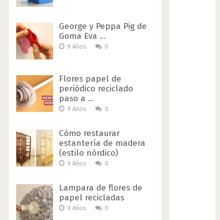
George y Peppa Pig de
Goma Eva …
9 Años
0
Flores papel de
periódico reciclado
paso a …
9 Años
0
Cómo restaurar
estantería de madera
(estilo nórdico)
9 Años
0
Lampara de flores de
papel recicladas
9 Años
0