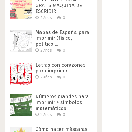
GRATIS MAQUINA DE
ESCRIBIR
2 Años
0
Mapas de España para
imprimir (físico,
político …
2 Años
0
Letras con corazones
para imprimir
2 Años
0
Números grandes para
imprimir + símbolos
matemáticos
2 Años
0
Cómo hacer máscaras