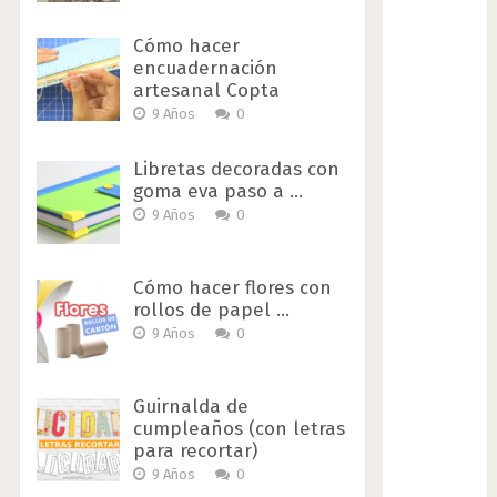
Cómo hacer
encuadernación
artesanal Copta
9 Años
0
Libretas decoradas con
goma eva paso a …
9 Años
0
Cómo hacer flores con
rollos de papel …
9 Años
0
Guirnalda de
cumpleaños (con letras
para recortar)
9 Años
0