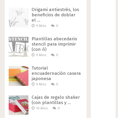
Origami antiestrés, los
beneficios de doblar
el …
9 Años
0
Plantillas abecedario
stencil para imprimir
(con ñ)
9 Años
0
Tutorial
encuadernación casera
japonesa
9 Años
0
Cajas de regalo shaker
(con plantillas y …
10 Años
0