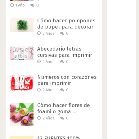
1 Año
0
Cómo hacer pompones
de papel para decorar
2 Años
0
Abecedario letras
cursivas para imprimir
2 Años
0
Números con corazones
para imprimir
2 Años
0
Cómo hacer flores de
foami o goma …
2 Años
0
12 FUENTES 100%