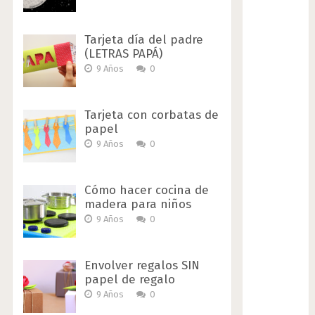
Tarjeta día del padre
(LETRAS PAPÁ)
9 Años
0
Tarjeta con corbatas de
papel
9 Años
0
Cómo hacer cocina de
madera para niños
9 Años
0
Envolver regalos SIN
papel de regalo
9 Años
0