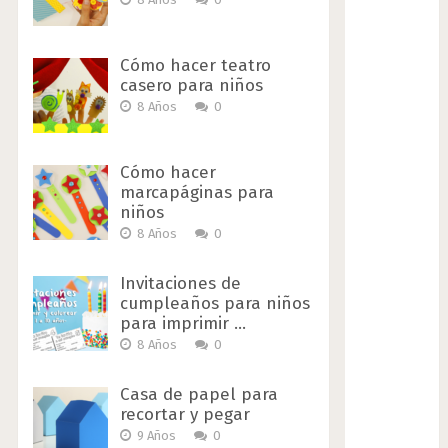
Cómo hacer teatro
casero para niños
8 Años
0
Cómo hacer
marcapáginas para
niños
8 Años
0
Invitaciones de
cumpleaños para niños
para imprimir …
8 Años
0
Casa de papel para
recortar y pegar
9 Años
0