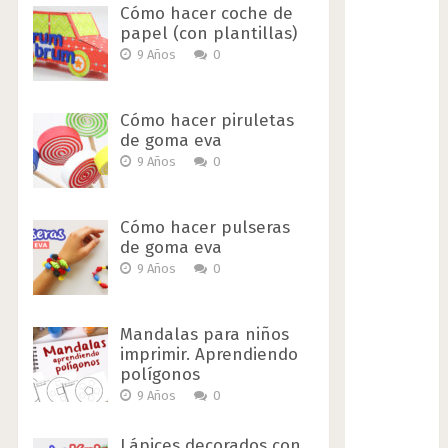
Cómo hacer coche de
papel (con plantillas)
9 Años
0
Cómo hacer piruletas
de goma eva
9 Años
0
Cómo hacer pulseras
de goma eva
9 Años
0
Mandalas para niños
imprimir. Aprendiendo
polígonos
9 Años
0
Lápices decorados con