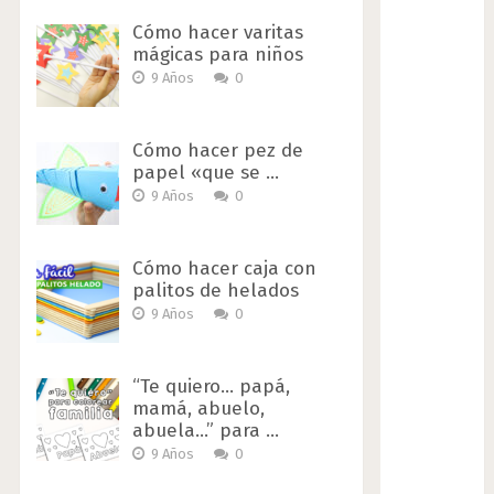
Cómo hacer varitas
mágicas para niños
9 Años
0
Cómo hacer pez de
papel «que se …
9 Años
0
Cómo hacer caja con
palitos de helados
9 Años
0
“Te quiero… papá,
mamá, abuelo,
abuela…” para …
9 Años
0