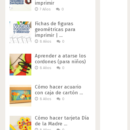
imprimir
7 Años
0
Fichas de figuras
geométricas para
imprimir | …
8 Años
0
Aprender a atarse los
cordones (para niños)
8 Años
0
Cómo hacer acuario
con caja de cartón …
8 Años
0
Cómo hacer tarjeta Día
de la Madre …
8 Años
0