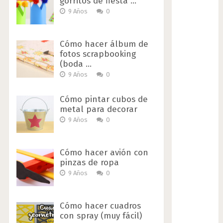
gorritos de fiesta …
9 Años
0
Cómo hacer álbum de
fotos scrapbooking
(boda …
9 Años
0
Cómo pintar cubos de
metal para decorar
9 Años
0
Cómo hacer avión con
pinzas de ropa
9 Años
0
Cómo hacer cuadros
con spray (muy fácil)