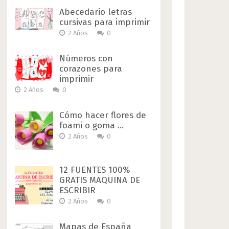
Abecedario letras
cursivas para imprimir
2 Años
0
Números con
corazones para
imprimir
2 Años
0
Cómo hacer flores de
foami o goma …
2 Años
0
12 FUENTES 100%
GRATIS MAQUINA DE
ESCRIBIR
2 Años
0
Mapas de España