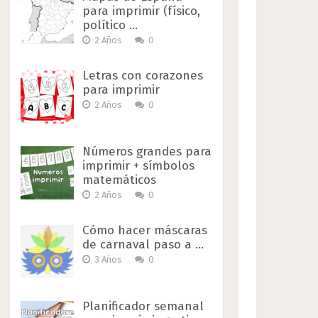
para imprimir (físico,
político …
2 Años
0
Letras con corazones
para imprimir
2 Años
0
Números grandes para
imprimir + símbolos
matemáticos
2 Años
0
Cómo hacer máscaras
de carnaval paso a …
3 Años
0
Planificador semanal