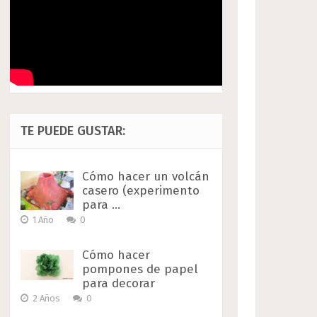
TE PUEDE GUSTAR:
Cómo hacer un volcán
casero (experimento
para …
1 Año
0
Cómo hacer
pompones de papel
para decorar
2 Años
0