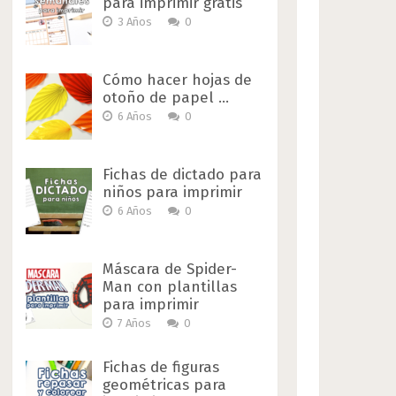
para imprimir gratis
3 Años
0
Cómo hacer hojas de
otoño de papel …
6 Años
0
Fichas de dictado para
niños para imprimir
6 Años
0
Máscara de Spider-
Man con plantillas
para imprimir
7 Años
0
Fichas de figuras
geométricas para