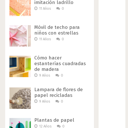
imitación ladrillo
11 Años
0
Móvil de techo para
niños con estrellas
11 Años
0
Cómo hacer
estanterías cuadradas
de madera
9 Años
0
Lampara de flores de
papel recicladas
9 Años
0
Plantas de papel
12 Años
0