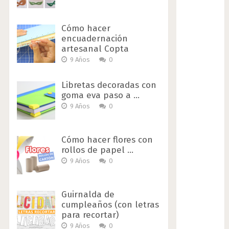
Cómo hacer
encuadernación
artesanal Copta
9 Años
0
Libretas decoradas con
goma eva paso a …
9 Años
0
Cómo hacer flores con
rollos de papel …
9 Años
0
Guirnalda de
cumpleaños (con letras
para recortar)
9 Años
0