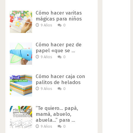
Cómo hacer varitas
mágicas para niños
9 Años
0
Cómo hacer pez de
papel «que se …
9 Años
0
Cómo hacer caja con
palitos de helados
9 Años
0
“Te quiero… papá,
mamá, abuelo,
abuela…” para …
9 Años
0