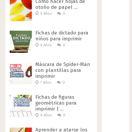
Cómo hacer hojas de
otoño de papel …
6 Años
0
Fichas de dictado para
niños para imprimir
6 Años
0
Máscara de Spider-Man
con plantillas para
imprimir
7 Años
0
Fichas de figuras
geométricas para
imprimir | …
8 Años
0
Aprender a atarse los