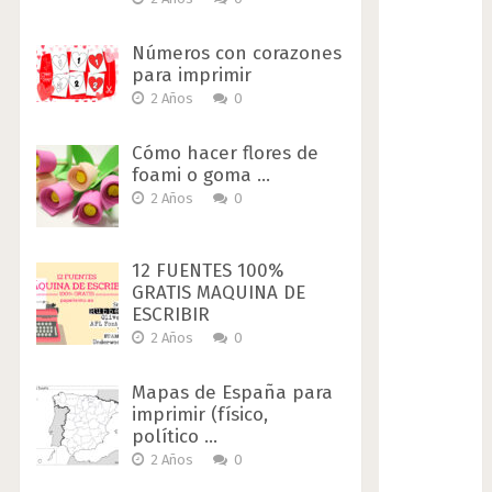
Números con corazones
para imprimir
2 Años
0
Cómo hacer flores de
foami o goma …
2 Años
0
12 FUENTES 100%
GRATIS MAQUINA DE
ESCRIBIR
2 Años
0
Mapas de España para
imprimir (físico,
político …
2 Años
0