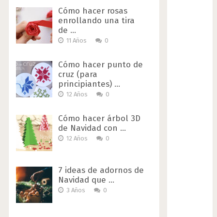
Cómo hacer rosas
enrollando una tira
de …
11 Años
0
Cómo hacer punto de
cruz (para
principiantes) …
12 Años
0
Cómo hacer árbol 3D
de Navidad con …
12 Años
0
7 ideas de adornos de
Navidad que …
3 Años
0