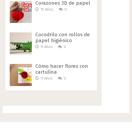
Corazones 3D de papel
10 Años
0
Cocodrilo con rollos de
papel higiénico
11 Años
0
Cómo hacer flores con
cartulina
11 Años
0