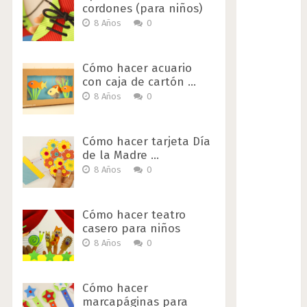
cordones (para niños)
8 Años
0
Cómo hacer acuario
con caja de cartón …
8 Años
0
Cómo hacer tarjeta Día
de la Madre …
8 Años
0
Cómo hacer teatro
casero para niños
8 Años
0
Cómo hacer
marcapáginas para