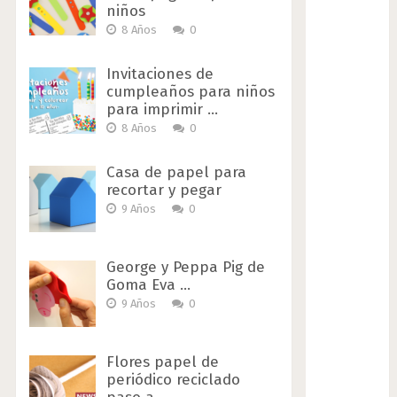
niños
8 Años
0
Invitaciones de
cumpleaños para niños
para imprimir …
8 Años
0
Casa de papel para
recortar y pegar
9 Años
0
George y Peppa Pig de
Goma Eva …
9 Años
0
Flores papel de
periódico reciclado