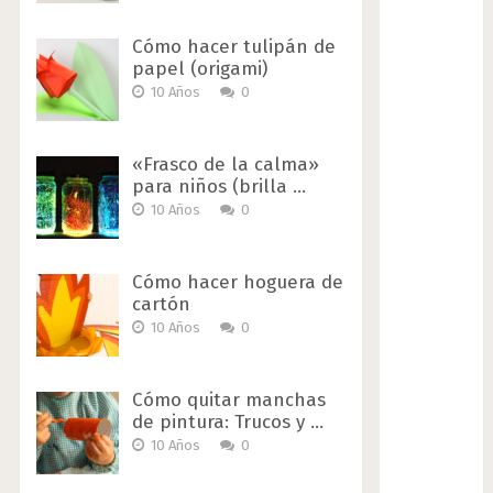
Cómo hacer tulipán de
papel (origami)
10 Años
0
«Frasco de la calma»
para niños (brilla …
10 Años
0
Cómo hacer hoguera de
cartón
10 Años
0
Cómo quitar manchas
de pintura: Trucos y …
10 Años
0