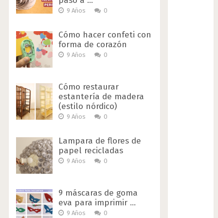
paso a …
9 Años
0
Cómo hacer confeti con
forma de corazón
9 Años
0
Cómo restaurar
estantería de madera
(estilo nórdico)
9 Años
0
Lampara de flores de
papel recicladas
9 Años
0
9 máscaras de goma
eva para imprimir …
9 Años
0