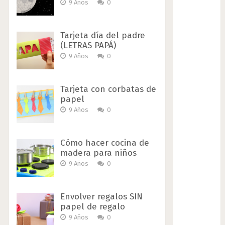
9 Años
0
Tarjeta día del padre
(LETRAS PAPÁ)
9 Años
0
Tarjeta con corbatas de
papel
9 Años
0
Cómo hacer cocina de
madera para niños
9 Años
0
Envolver regalos SIN
papel de regalo
9 Años
0