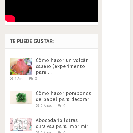
TE PUEDE GUSTAR:
Cómo hacer un volcán
casero (experimento
para …
1 Año
0
Cómo hacer pompones
de papel para decorar
2 Años
0
Abecedario letras
cursivas para imprimir
2 Años
0