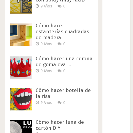
9 Años
0
Cómo hacer
estanterías cuadradas
de madera
9 Años
0
Cómo hacer una corona
de goma eva …
9 Años
0
Cómo hacer botella de
la risa
9 Años
0
Cómo hacer luna de
cartón DIY