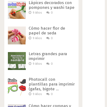
Lápices decorados con
pompones y washi tape
9 Años
0
Cómo hacer flor de
papel de seda
9 Años
0
Letras grandes para
imprimir
9 Años
0
Photocall con
plantillas para imprimir
(gafas, bigote …
9 Años
0
Cómo hacer coronas y