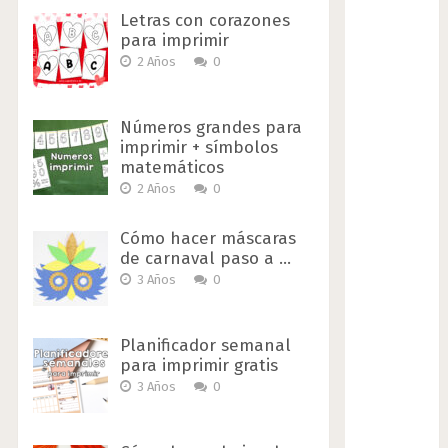
Letras con corazones
para imprimir
2 Años
0
Números grandes para
imprimir + símbolos
matemáticos
2 Años
0
Cómo hacer máscaras
de carnaval paso a …
3 Años
0
Planificador semanal
para imprimir gratis
3 Años
0