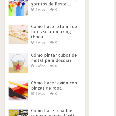
gorritos de fiesta …
9 Años
0
Cómo hacer álbum de
fotos scrapbooking
(boda …
9 Años
0
Cómo pintar cubos de
metal para decorar
9 Años
0
Cómo hacer avión con
pinzas de ropa
9 Años
0
Cómo hacer cuadros
con spray (muy fácil)