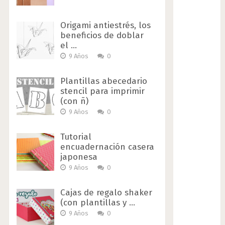
Origami antiestrés, los
beneficios de doblar
el …
9 Años
0
Plantillas abecedario
stencil para imprimir
(con ñ)
9 Años
0
Tutorial
encuadernación casera
japonesa
9 Años
0
Cajas de regalo shaker
(con plantillas y …
9 Años
0