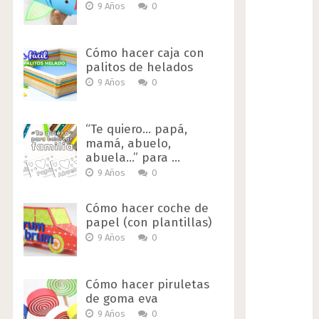
9 Años
0
Cómo hacer caja con
palitos de helados
9 Años
0
“Te quiero… papá,
mamá, abuelo,
abuela…” para …
9 Años
0
Cómo hacer coche de
papel (con plantillas)
9 Años
0
Cómo hacer piruletas
de goma eva
9 Años
0