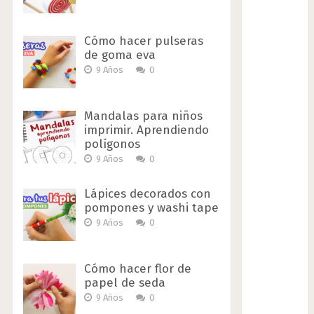
Cómo hacer pulseras
de goma eva
9 Años
0
Mandalas para niños
imprimir. Aprendiendo
polígonos
9 Años
0
Lápices decorados con
pompones y washi tape
9 Años
0
Cómo hacer flor de
papel de seda
9 Años
0