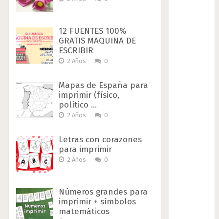
12 FUENTES 100%
GRATIS MAQUINA DE
ESCRIBIR
2 Años
0
Mapas de España para
imprimir (físico,
político …
2 Años
0
Letras con corazones
para imprimir
2 Años
0
Números grandes para
imprimir + símbolos
matemáticos