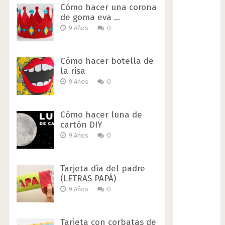
Cómo hacer una corona
de goma eva …
9 Años
0
Cómo hacer botella de
la risa
9 Años
0
Cómo hacer luna de
cartón DIY
9 Años
0
Tarjeta día del padre
(LETRAS PAPÁ)
9 Años
0
Tarjeta con corbatas de