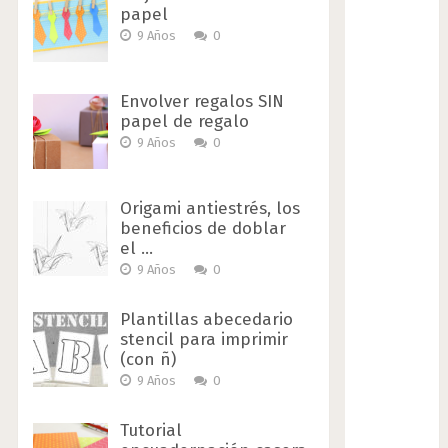
papel
9 Años
0
Envolver regalos SIN
papel de regalo
9 Años
0
Origami antiestrés, los
beneficios de doblar
el …
9 Años
0
Plantillas abecedario
stencil para imprimir
(con ñ)
9 Años
0
Tutorial