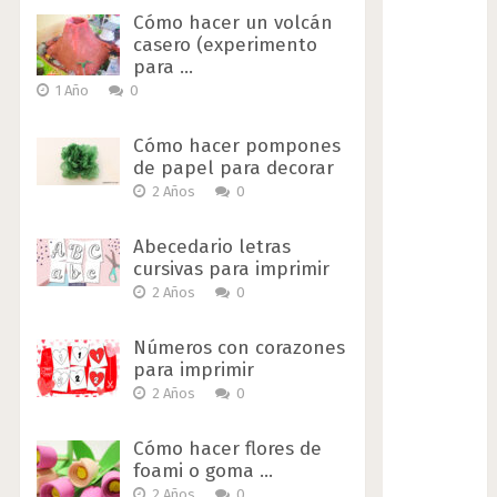
Cómo hacer un volcán
casero (experimento
para …
1 Año
0
Cómo hacer pompones
de papel para decorar
2 Años
0
Abecedario letras
cursivas para imprimir
2 Años
0
Números con corazones
para imprimir
2 Años
0
Cómo hacer flores de
foami o goma …
2 Años
0