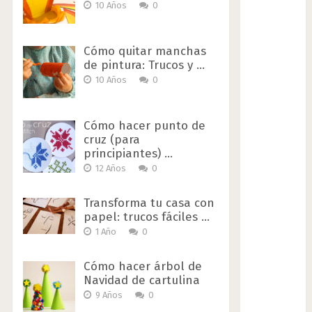
10 Años
0
Cómo quitar manchas
de pintura: Trucos y …
10 Años
0
Cómo hacer punto de
cruz (para
principiantes) …
12 Años
0
Transforma tu casa con
papel: trucos fáciles …
1 Año
0
Cómo hacer árbol de
Navidad de cartulina
9 Años
0