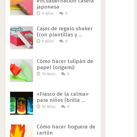
encuadernación casera
japonesa
9 Años
0
Cajas de regalo shaker
(con plantillas y …
9 Años
0
Cómo hacer tulipán de
papel (origami)
10 Años
0
«Frasco de la calma»
para niños (brilla …
10 Años
0
Cómo hacer hoguera de
cartón