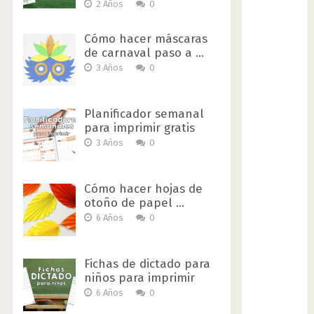
2 Años
0
Cómo hacer máscaras
de carnaval paso a …
3 Años
0
Planificador semanal
para imprimir gratis
3 Años
0
Cómo hacer hojas de
otoño de papel …
6 Años
0
Fichas de dictado para
niños para imprimir
6 Años
0