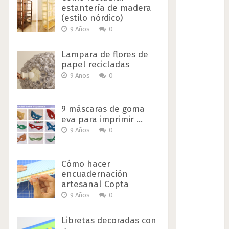
estantería de madera
(estilo nórdico)
9 Años
0
Lampara de flores de
papel recicladas
9 Años
0
9 máscaras de goma
eva para imprimir …
9 Años
0
Cómo hacer
encuadernación
artesanal Copta
9 Años
0
Libretas decoradas con