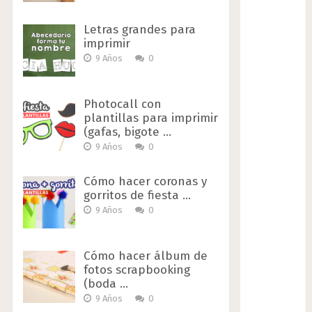
Letras grandes para
imprimir
9 Años
0
Photocall con
plantillas para imprimir
(gafas, bigote …
9 Años
0
Cómo hacer coronas y
gorritos de fiesta …
9 Años
0
Cómo hacer álbum de
fotos scrapbooking
(boda …
9 Años
0