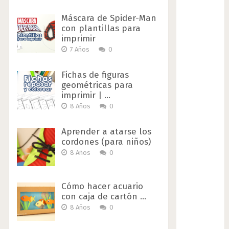
Máscara de Spider-Man
con plantillas para
imprimir
7 Años
0
Fichas de figuras
geométricas para
imprimir | …
8 Años
0
Aprender a atarse los
cordones (para niños)
8 Años
0
Cómo hacer acuario
con caja de cartón …
8 Años
0