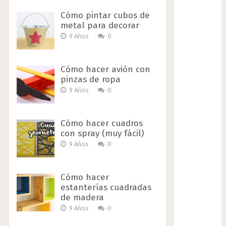
Cómo pintar cubos de
metal para decorar
9 Años
0
Cómo hacer avión con
pinzas de ropa
9 Años
0
Cómo hacer cuadros
con spray (muy fácil)
9 Años
0
Cómo hacer
estanterías cuadradas
de madera
9 Años
0