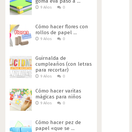
goma eva paso a …
9 Años
0
Cómo hacer flores con
rollos de papel …
9 Años
0
Guirnalda de
cumpleaños (con letras
para recortar)
9 Años
0
Cómo hacer varitas
mágicas para niños
9 Años
0
Cómo hacer pez de
papel «que se …