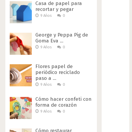
Casa de papel para
recortar y pegar
9 Años
0
George y Peppa Pig de
Goma Eva …
9 Años
0
Flores papel de
periódico reciclado
paso a …
9 Años
0
Cómo hacer confeti con
forma de corazón
9 Años
0
Cómo restaurar