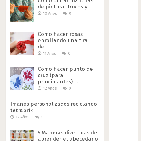
Cómo quitar manchas
de pintura: Trucos y …
10 Años
0
Cómo hacer rosas
enrollando una tira
de …
11 Años
0
Cómo hacer punto de
cruz (para
principiantes) …
12 Años
0
Imanes personalizados reciclando
tetrabrik
12 Años
0
5 Maneras divertidas de
aprender el abecedario