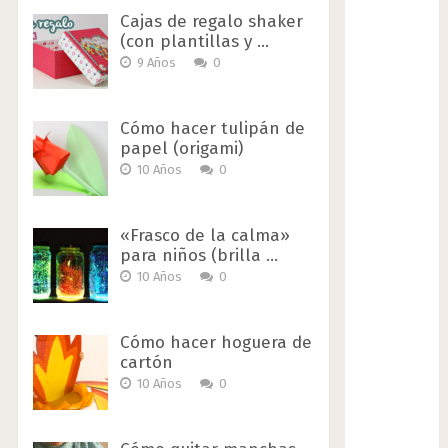
Cajas de regalo shaker
(con plantillas y …
9 Años
0
Cómo hacer tulipán de
papel (origami)
10 Años
0
«Frasco de la calma»
para niños (brilla …
10 Años
0
Cómo hacer hoguera de
cartón
10 Años
0