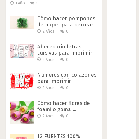
1 Año
0
Cómo hacer pompones
de papel para decorar
2 Años
0
Abecedario letras
cursivas para imprimir
2 Años
0
Números con corazones
para imprimir
2 Años
0
Cómo hacer flores de
foami o goma …
2 Años
0
12 FUENTES 100%