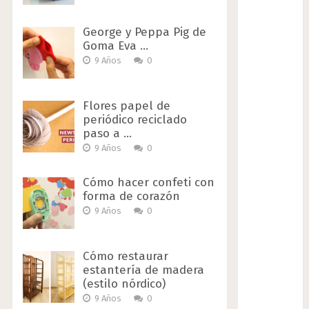
George y Peppa Pig de
Goma Eva …
9 Años
0
Flores papel de
periódico reciclado
paso a …
9 Años
0
Cómo hacer confeti con
forma de corazón
9 Años
0
Cómo restaurar
estantería de madera
(estilo nórdico)
9 Años
0