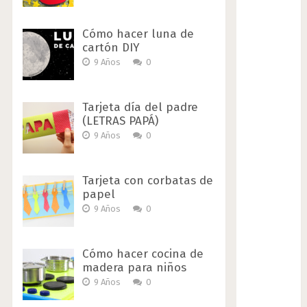
Cómo hacer luna de
cartón DIY
9 Años
0
Tarjeta día del padre
(LETRAS PAPÁ)
9 Años
0
Tarjeta con corbatas de
papel
9 Años
0
Cómo hacer cocina de
madera para niños
9 Años
0