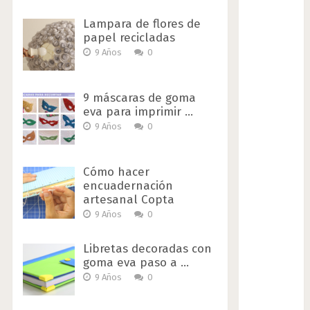
Lampara de flores de
papel recicladas
9 Años
0
9 máscaras de goma
eva para imprimir …
9 Años
0
Cómo hacer
encuadernación
artesanal Copta
9 Años
0
Libretas decoradas con
goma eva paso a …
9 Años
0