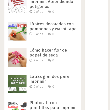
imprimir. Aprendiendo
polígonos
9 Años
0
Lápices decorados con
pompones y washi tape
9 Años
0
Cómo hacer flor de
papel de seda
9 Años
0
Letras grandes para
imprimir
9 Años
0
Photocall con
plantillas para imprimir