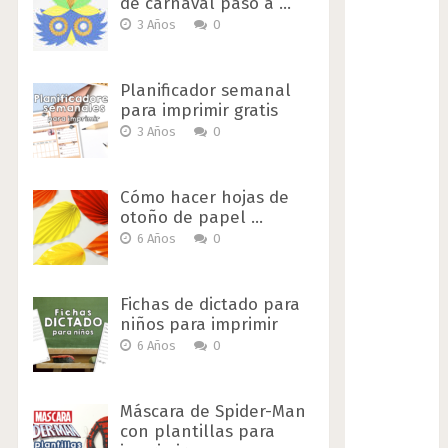
de carnaval paso a …
3 Años
0
Planificador semanal
para imprimir gratis
3 Años
0
Cómo hacer hojas de
otoño de papel …
6 Años
0
Fichas de dictado para
niños para imprimir
6 Años
0
Máscara de Spider-Man
con plantillas para