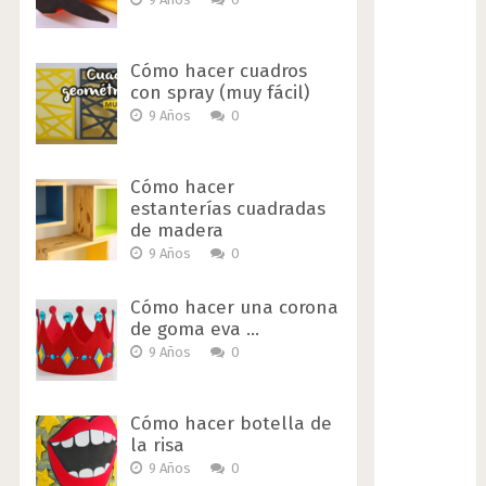
Cómo hacer cuadros
con spray (muy fácil)
9 Años
0
Cómo hacer
estanterías cuadradas
de madera
9 Años
0
Cómo hacer una corona
de goma eva …
9 Años
0
Cómo hacer botella de
la risa
9 Años
0