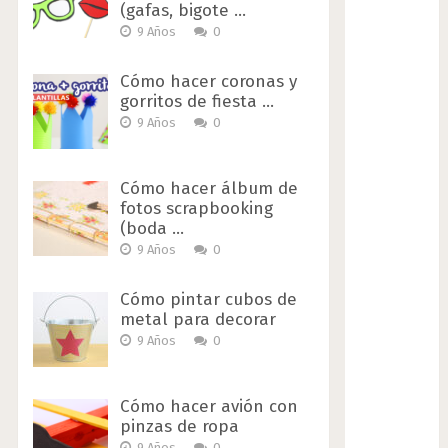
(gafas, bigote …
9 Años
0
Cómo hacer coronas y
gorritos de fiesta …
9 Años
0
Cómo hacer álbum de
fotos scrapbooking
(boda …
9 Años
0
Cómo pintar cubos de
metal para decorar
9 Años
0
Cómo hacer avión con
pinzas de ropa
9 Años
0