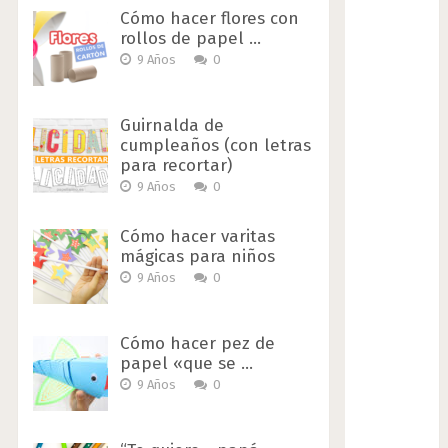
Cómo hacer flores con
rollos de papel …
9 Años
0
Guirnalda de
cumpleaños (con letras
para recortar)
9 Años
0
Cómo hacer varitas
mágicas para niños
9 Años
0
Cómo hacer pez de
papel «que se …
9 Años
0