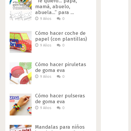
“Te quiero… papá,
mamá, abuelo,
abuela…” para …
9 Años
0
Cómo hacer coche de
papel (con plantillas)
9 Años
0
Cómo hacer piruletas
de goma eva
9 Años
0
Cómo hacer pulseras
de goma eva
9 Años
0
Mandalas para niños