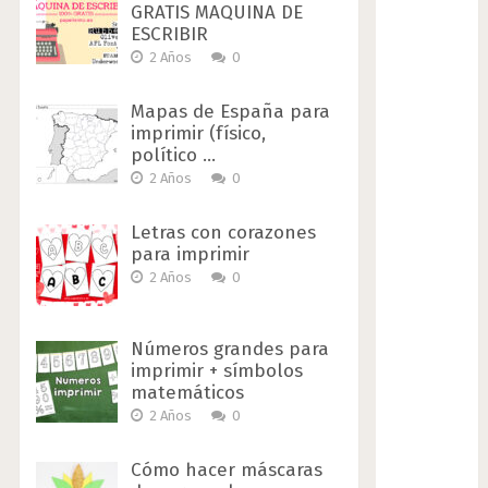
GRATIS MAQUINA DE
ESCRIBIR
2 Años
0
Mapas de España para
imprimir (físico,
político …
2 Años
0
Letras con corazones
para imprimir
2 Años
0
Números grandes para
imprimir + símbolos
matemáticos
2 Años
0
Cómo hacer máscaras