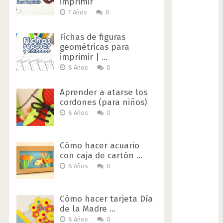
imprimir
7 Años
0
Fichas de figuras
geométricas para
imprimir | …
8 Años
0
Aprender a atarse los
cordones (para niños)
8 Años
0
Cómo hacer acuario
con caja de cartón …
8 Años
0
Cómo hacer tarjeta Día
de la Madre …
8 Años
0