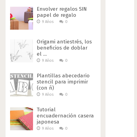
Envolver regalos SIN
papel de regalo
9 Años
0
Origami antiestrés, los
beneficios de doblar
el …
9 Años
0
Plantillas abecedario
stencil para imprimir
(con ñ)
9 Años
0
Tutorial
encuadernación casera
japonesa
9 Años
0