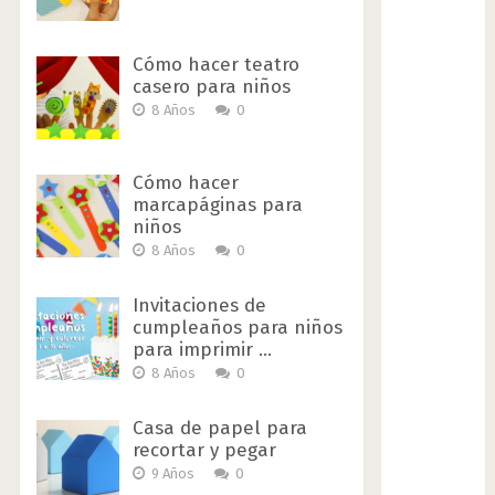
Cómo hacer teatro
casero para niños
8 Años
0
Cómo hacer
marcapáginas para
niños
8 Años
0
Invitaciones de
cumpleaños para niños
para imprimir …
8 Años
0
Casa de papel para
recortar y pegar
9 Años
0