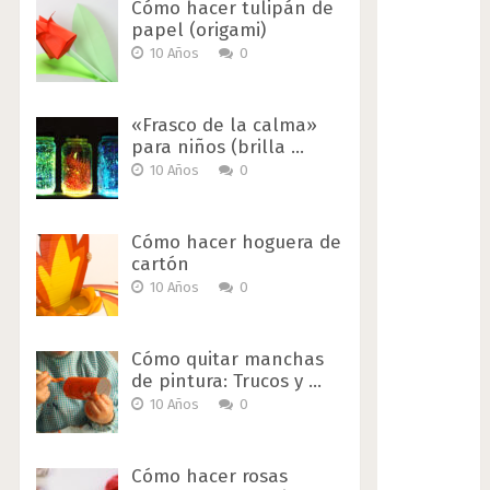
Cómo hacer tulipán de
papel (origami)
10 Años
0
«Frasco de la calma»
para niños (brilla …
10 Años
0
Cómo hacer hoguera de
cartón
10 Años
0
Cómo quitar manchas
de pintura: Trucos y …
10 Años
0
Cómo hacer rosas