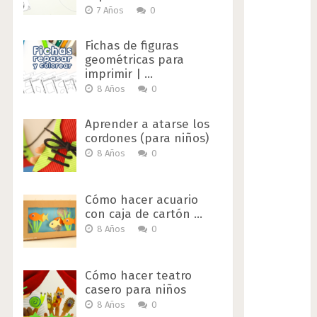
7 Años
0
Fichas de figuras
geométricas para
imprimir | …
8 Años
0
Aprender a atarse los
cordones (para niños)
8 Años
0
Cómo hacer acuario
con caja de cartón …
8 Años
0
Cómo hacer teatro
casero para niños
8 Años
0