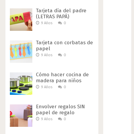
Tarjeta día del padre
(LETRAS PAPÁ)
9 Años
0
Tarjeta con corbatas de
papel
9 Años
0
Cómo hacer cocina de
madera para niños
9 Años
0
Envolver regalos SIN
papel de regalo
9 Años
0