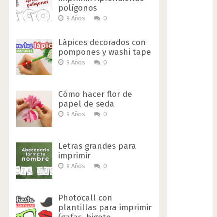
polígonos
9 Años
0
Lápices decorados con
pompones y washi tape
9 Años
0
Cómo hacer flor de
papel de seda
9 Años
0
Letras grandes para
imprimir
9 Años
0
Photocall con
plantillas para imprimir