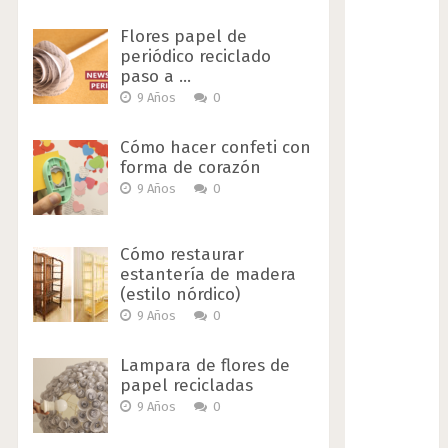
Flores papel de
periódico reciclado
paso a …
9 Años
0
Cómo hacer confeti con
forma de corazón
9 Años
0
Cómo restaurar
estantería de madera
(estilo nórdico)
9 Años
0
Lampara de flores de
papel recicladas
9 Años
0