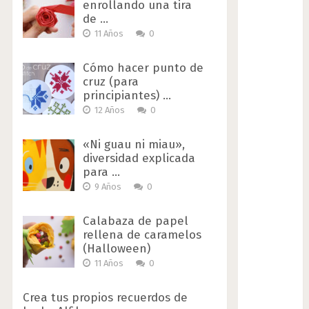
enrollando una tira
de …
11 Años
0
Cómo hacer punto de
cruz (para
principiantes) …
12 Años
0
«Ni guau ni miau»,
diversidad explicada
para …
9 Años
0
Calabaza de papel
rellena de caramelos
(Halloween)
11 Años
0
Crea tus propios recuerdos de