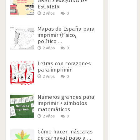
GRATIS MAQUINA DE
ESCRIBIR
2 Años
0
Mapas de España para
imprimir (físico,
político …
2 Años
0
Letras con corazones
para imprimir
2 Años
0
Números grandes para
imprimir + símbolos
matemáticos
2 Años
0
Cómo hacer máscaras
de carnaval paso a …