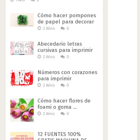
Cómo hacer pompones
de papel para decorar
2 Años
0
Abecedario letras
cursivas para imprimir
2 Años
0
Números con corazones
para imprimir
2 Años
0
Cómo hacer flores de
foami o goma …
2 Años
0
12 FUENTES 100%