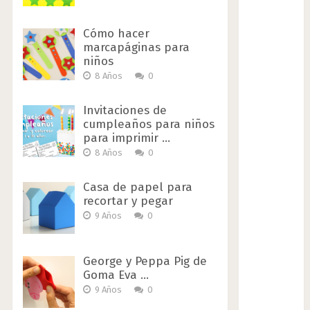
Cómo hacer
marcapáginas para
niños
8 Años
0
Invitaciones de
cumpleaños para niños
para imprimir …
8 Años
0
Casa de papel para
recortar y pegar
9 Años
0
George y Peppa Pig de
Goma Eva …
9 Años
0