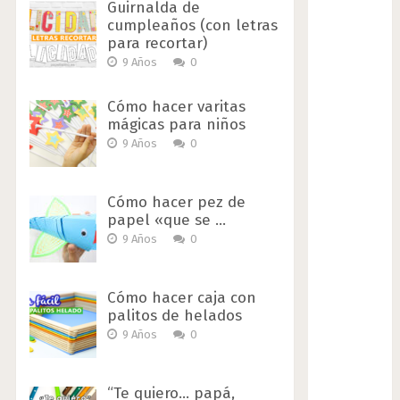
Guirnalda de
cumpleaños (con letras
para recortar)
9 Años
0
Cómo hacer varitas
mágicas para niños
9 Años
0
Cómo hacer pez de
papel «que se …
9 Años
0
Cómo hacer caja con
palitos de helados
9 Años
0
“Te quiero… papá,