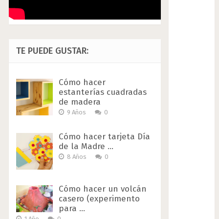
TE PUEDE GUSTAR:
Cómo hacer
estanterías cuadradas
de madera
9 Años
0
Cómo hacer tarjeta Día
de la Madre …
8 Años
0
Cómo hacer un volcán
casero (experimento
para …
1 Año
0