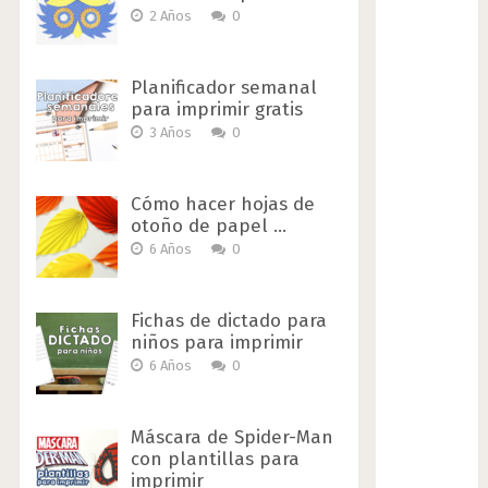
2 Años
0
Planificador semanal
para imprimir gratis
3 Años
0
Cómo hacer hojas de
otoño de papel …
6 Años
0
Fichas de dictado para
niños para imprimir
6 Años
0
Máscara de Spider-Man
con plantillas para
imprimir