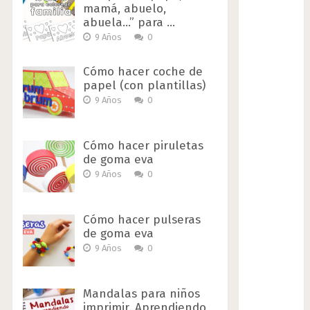
mamá, abuelo,
abuela…” para …
9 Años
0
Cómo hacer coche de
papel (con plantillas)
9 Años
0
Cómo hacer piruletas
de goma eva
9 Años
0
Cómo hacer pulseras
de goma eva
9 Años
0
Mandalas para niños
imprimir. Aprendiendo