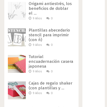
Origami antiestrés, los
beneficios de doblar
el …
9 Años
0
Plantillas abecedario
stencil para imprimir
(con ñ)
9 Años
0
Tutorial
encuadernación casera
japonesa
9 Años
0
Cajas de regalo shaker
(con plantillas y …
9 Años
0