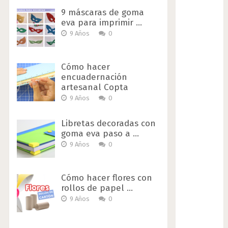
9 máscaras de goma
eva para imprimir …
9 Años
0
Cómo hacer
encuadernación
artesanal Copta
9 Años
0
Libretas decoradas con
goma eva paso a …
9 Años
0
Cómo hacer flores con
rollos de papel …
9 Años
0