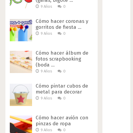
(gafas, bigote …
9 Años
0
Cómo hacer coronas y
gorritos de fiesta …
9 Años
0
Cómo hacer álbum de
fotos scrapbooking
(boda …
9 Años
0
Cómo pintar cubos de
metal para decorar
9 Años
0
Cómo hacer avión con
pinzas de ropa
9 Años
0