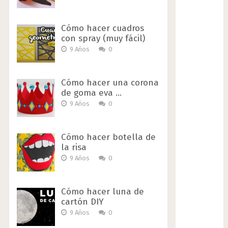
Cómo hacer cuadros
con spray (muy fácil)
9 Años
0
Cómo hacer una corona
de goma eva …
9 Años
0
Cómo hacer botella de
la risa
9 Años
0
Cómo hacer luna de
cartón DIY
9 Años
0