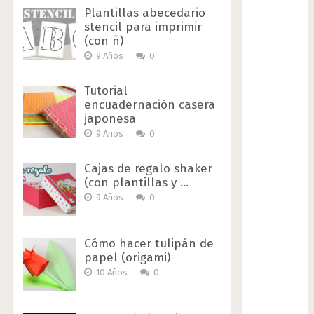
Plantillas abecedario
stencil para imprimir
(con ñ)
9 Años
0
Tutorial
encuadernación casera
japonesa
9 Años
0
Cajas de regalo shaker
(con plantillas y …
9 Años
0
Cómo hacer tulipán de
papel (origami)
10 Años
0