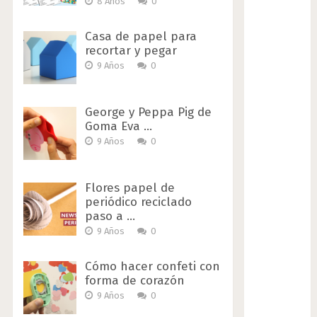
8 Años
0
Casa de papel para
recortar y pegar
9 Años
0
George y Peppa Pig de
Goma Eva …
9 Años
0
Flores papel de
periódico reciclado
paso a …
9 Años
0
Cómo hacer confeti con
forma de corazón
9 Años
0