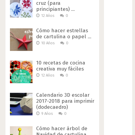
cruz (para
principiantes) …
12 Años
0
Cómo hacer estrellas
de cartulina o papel …
10 Años
0
10 recetas de cocina
creativa muy fáciles
12 Años
0
Calendario 3D escolar
2017-2018 para imprimir
(dodecaedro)
9 Años
0
Cómo hacer árbol de
Navidad de cartulina