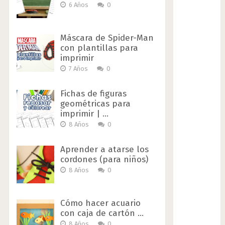
6 Años
0
Máscara de Spider-Man
con plantillas para
imprimir
7 Años
0
Fichas de figuras
geométricas para
imprimir | …
8 Años
0
Aprender a atarse los
cordones (para niños)
8 Años
0
Cómo hacer acuario
con caja de cartón …
8 Años
0