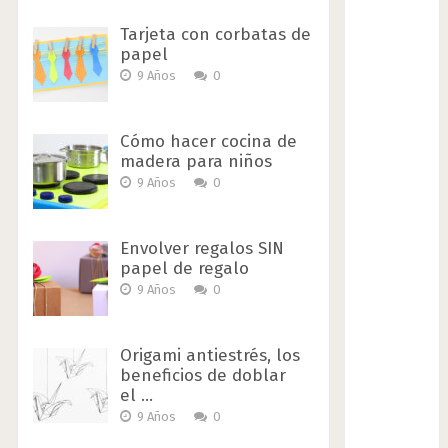
Tarjeta con corbatas de
papel
9 Años
0
Cómo hacer cocina de
madera para niños
9 Años
0
Envolver regalos SIN
papel de regalo
9 Años
0
Origami antiestrés, los
beneficios de doblar
el …
9 Años
0