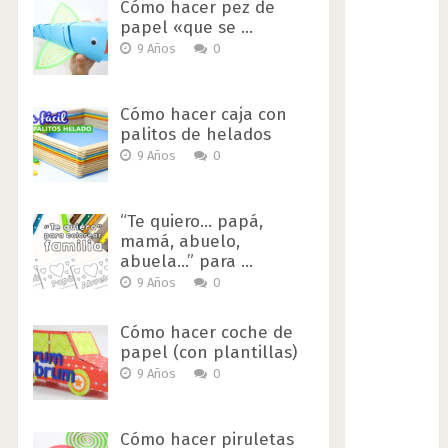
Cómo hacer pez de
papel «que se …
9 Años
0
Cómo hacer caja con
palitos de helados
9 Años
0
“Te quiero… papá,
mamá, abuelo,
abuela…” para …
9 Años
0
Cómo hacer coche de
papel (con plantillas)
9 Años
0
Cómo hacer piruletas