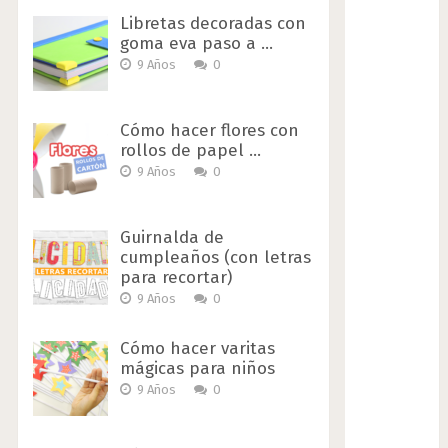
Libretas decoradas con
goma eva paso a …
9 Años
0
Cómo hacer flores con
rollos de papel …
9 Años
0
Guirnalda de
cumpleaños (con letras
para recortar)
9 Años
0
Cómo hacer varitas
mágicas para niños
9 Años
0