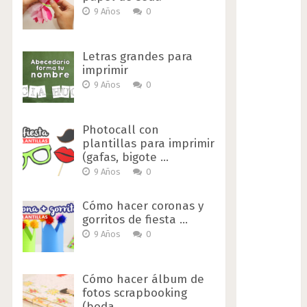
9 Años
0
Letras grandes para
imprimir
9 Años
0
Photocall con
plantillas para imprimir
(gafas, bigote …
9 Años
0
Cómo hacer coronas y
gorritos de fiesta …
9 Años
0
Cómo hacer álbum de
fotos scrapbooking
(boda …