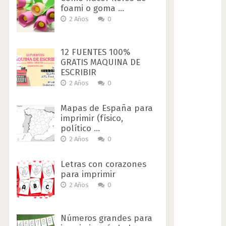
foami o goma …
2 Años
0
12 FUENTES 100%
GRATIS MAQUINA DE
ESCRIBIR
2 Años
0
Mapas de España para
imprimir (físico,
político …
2 Años
0
Letras con corazones
para imprimir
2 Años
0
Números grandes para