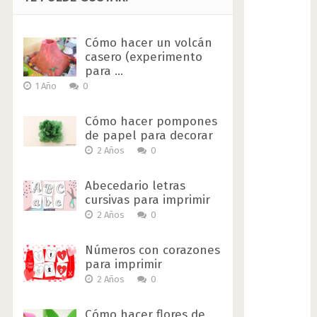
Cómo hacer un volcán
casero (experimento
para …
1 Año
0
Cómo hacer pompones
de papel para decorar
2 Años
0
Abecedario letras
cursivas para imprimir
2 Años
0
Números con corazones
para imprimir
2 Años
0
Cómo hacer flores de