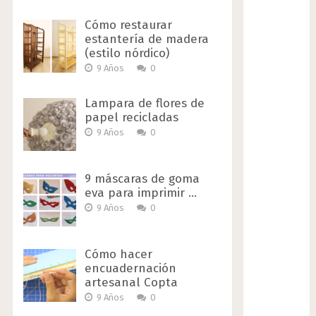
Cómo restaurar
estantería de madera
(estilo nórdico)
9 Años
0
Lampara de flores de
papel recicladas
9 Años
0
9 máscaras de goma
eva para imprimir …
9 Años
0
Cómo hacer
encuadernación
artesanal Copta
9 Años
0