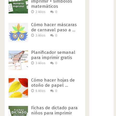
imprimir + símbolos
matemáticos
2 Años
0
Cómo hacer máscaras
de carnaval paso a …
3 Años
0
Planificador semanal
para imprimir gratis
3 Años
0
Cómo hacer hojas de
otoño de papel …
6 Años
0
Fichas de dictado para
niños para imprimir