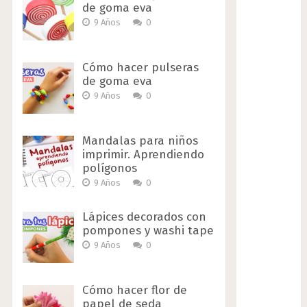
de goma eva
9 Años
0
Cómo hacer pulseras
de goma eva
9 Años
0
Mandalas para niños
imprimir. Aprendiendo
polígonos
9 Años
0
Lápices decorados con
pompones y washi tape
9 Años
0
Cómo hacer flor de
papel de seda