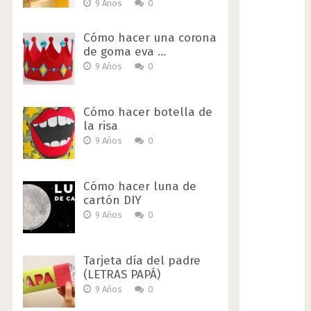
9 Años
0
Cómo hacer una corona
de goma eva …
9 Años
0
Cómo hacer botella de
la risa
9 Años
0
Cómo hacer luna de
cartón DIY
9 Años
0
Tarjeta día del padre
(LETRAS PAPÁ)
9 Años
0