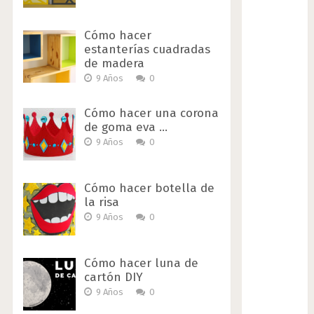
Cómo hacer
estanterías cuadradas
de madera
9 Años
0
Cómo hacer una corona
de goma eva …
9 Años
0
Cómo hacer botella de
la risa
9 Años
0
Cómo hacer luna de
cartón DIY
9 Años
0