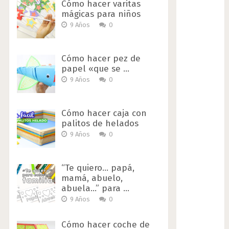
Cómo hacer varitas
mágicas para niños
9 Años
0
Cómo hacer pez de
papel «que se …
9 Años
0
Cómo hacer caja con
palitos de helados
9 Años
0
“Te quiero… papá,
mamá, abuelo,
abuela…” para …
9 Años
0
Cómo hacer coche de