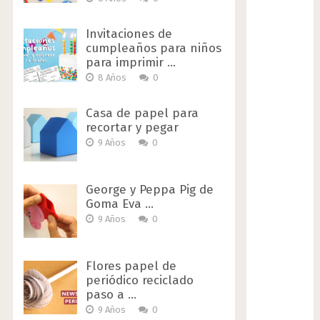
Invitaciones de
cumpleaños para niños
para imprimir …
8 Años
0
Casa de papel para
recortar y pegar
9 Años
0
George y Peppa Pig de
Goma Eva …
9 Años
0
Flores papel de
periódico reciclado
paso a …
9 Años
0