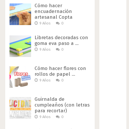
Cómo hacer
encuadernación
artesanal Copta
9 Años
0
Libretas decoradas con
goma eva paso a …
9 Años
0
Cómo hacer flores con
rollos de papel …
9 Años
0
Guirnalda de
cumpleaños (con letras
para recortar)
9 Años
0