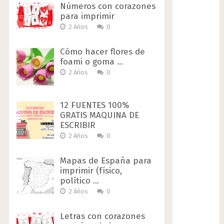
Números con corazones
para imprimir
2 Años
0
Cómo hacer flores de
foami o goma …
2 Años
0
12 FUENTES 100%
GRATIS MAQUINA DE
ESCRIBIR
2 Años
0
Mapas de España para
imprimir (físico,
político …
2 Años
0
Letras con corazones