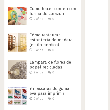
Cómo hacer confeti con
forma de corazón
9 Años
0
Cómo restaurar
estantería de madera
(estilo nórdico)
9 Años
0
Lampara de flores de
papel recicladas
9 Años
0
9 máscaras de goma
eva para imprimir …
9 Años
0