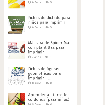
6 Años
0
Fichas de dictado para
niños para imprimir
6 Años
0
Máscara de Spider-Man
con plantillas para
imprimir
7 Años
0
Fichas de figuras
geométricas para
imprimir | …
8 Años
0
Aprender a atarse los
cordones (para niños)
8 Años
0