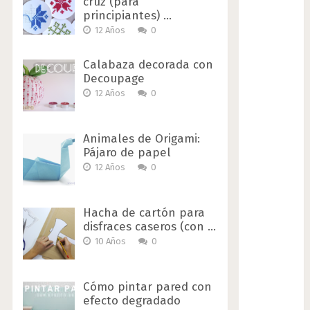
cruz (para
principiantes) …
12 Años
0
Calabaza decorada con
Decoupage
12 Años
0
Animales de Origami:
Pájaro de papel
12 Años
0
Hacha de cartón para
disfraces caseros (con …
10 Años
0
Cómo pintar pared con
efecto degradado