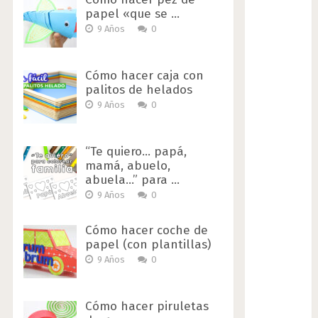
papel «que se …
9 Años
0
Cómo hacer caja con
palitos de helados
9 Años
0
“Te quiero… papá,
mamá, abuelo,
abuela…” para …
9 Años
0
Cómo hacer coche de
papel (con plantillas)
9 Años
0
Cómo hacer piruletas