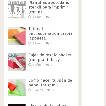
Plantillas abecedario
stencil para imprimir
(con ñ)
9 Años
0
Tutorial
encuadernación casera
japonesa
9 Años
0
Cajas de regalo shaker
(con plantillas y …
9 Años
0
Cómo hacer tulipán de
papel (origami)
10 Años
0
«Frasco de la calma»