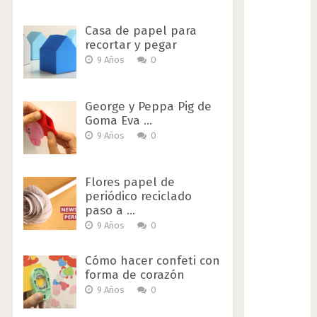
Casa de papel para
recortar y pegar
9 Años
0
George y Peppa Pig de
Goma Eva …
9 Años
0
Flores papel de
periódico reciclado
paso a …
9 Años
0
Cómo hacer confeti con
forma de corazón
9 Años
0