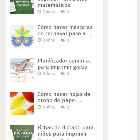
matemáticos
2 Años
0
Cómo hacer máscaras
de carnaval paso a …
3 Años
0
Planificador semanal
para imprimir gratis
3 Años
0
Cómo hacer hojas de
otoño de papel …
6 Años
0
Fichas de dictado para
niños para imprimir