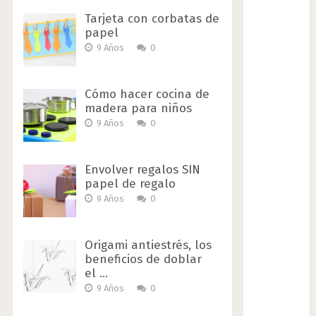
Tarjeta con corbatas de
papel
9 Años
0
Cómo hacer cocina de
madera para niños
9 Años
0
Envolver regalos SIN
papel de regalo
9 Años
0
Origami antiestrés, los
beneficios de doblar
el …
9 Años
0