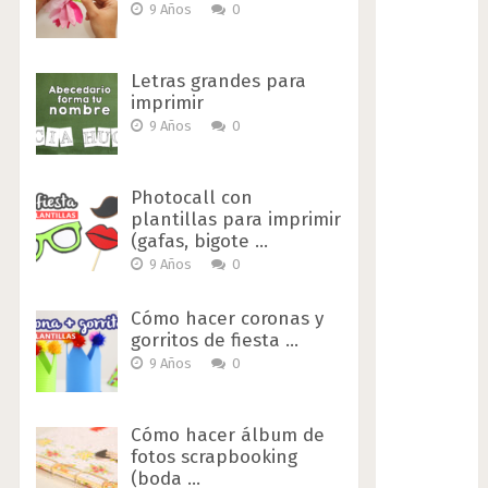
9 Años
0
Letras grandes para
imprimir
9 Años
0
Photocall con
plantillas para imprimir
(gafas, bigote …
9 Años
0
Cómo hacer coronas y
gorritos de fiesta …
9 Años
0
Cómo hacer álbum de
fotos scrapbooking
(boda …