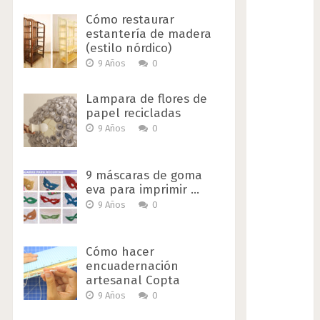
Cómo restaurar
estantería de madera
(estilo nórdico)
9 Años
0
Lampara de flores de
papel recicladas
9 Años
0
9 máscaras de goma
eva para imprimir …
9 Años
0
Cómo hacer
encuadernación
artesanal Copta
9 Años
0