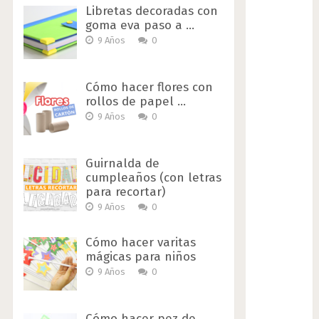
Libretas decoradas con
goma eva paso a …
9 Años
0
Cómo hacer flores con
rollos de papel …
9 Años
0
Guirnalda de
cumpleaños (con letras
para recortar)
9 Años
0
Cómo hacer varitas
mágicas para niños
9 Años
0
Cómo hacer pez de