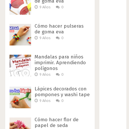
de goma eva
9 Años
0
Cómo hacer pulseras
de goma eva
9 Años
0
Mandalas para niños
imprimir. Aprendiendo
polígonos
9 Años
0
Lápices decorados con
pompones y washi tape
9 Años
0
Cómo hacer flor de
papel de seda