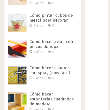
9 Años
0
Cómo pintar cubos de
metal para decorar
9 Años
0
Cómo hacer avión con
pinzas de ropa
9 Años
0
Cómo hacer cuadros
con spray (muy fácil)
9 Años
0
Cómo hacer
estanterías cuadradas
de madera
9 Años
0