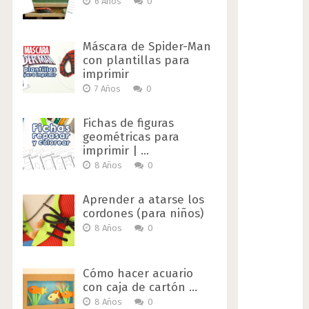
6 Años
0
Máscara de Spider-Man
con plantillas para
imprimir
7 Años
0
Fichas de figuras
geométricas para
imprimir | …
8 Años
0
Aprender a atarse los
cordones (para niños)
8 Años
0
Cómo hacer acuario
con caja de cartón …
8 Años
0