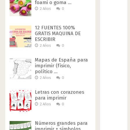
foami o goma …
2 Años
0
12 FUENTES 100%
GRATIS MAQUINA DE
ESCRIBIR
2 Años
0
Mapas de España para
imprimir (físico,
político …
2 Años
0
Letras con corazones
para imprimir
2 Años
0
Números grandes para
imprimir + símbolos