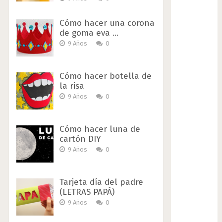
Cómo hacer una corona
de goma eva …
9 Años
0
Cómo hacer botella de
la risa
9 Años
0
Cómo hacer luna de
cartón DIY
9 Años
0
Tarjeta día del padre
(LETRAS PAPÁ)
9 Años
0