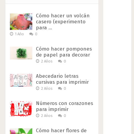
Cómo hacer un volcán
casero (experimento
para …
1 Año
0
Cómo hacer pompones
de papel para decorar
2 Años
0
Abecedario letras
cursivas para imprimir
2 Años
0
Números con corazones
para imprimir
2 Años
0
Cómo hacer flores de