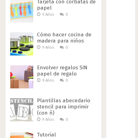
Tarjeta con corbatas de
papel
9 Años
0
Cómo hacer cocina de
madera para niños
9 Años
0
Envolver regalos SIN
papel de regalo
9 Años
0
Plantillas abecedario
stencil para imprimir
(con ñ)
9 Años
0
Tutorial