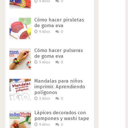
9 Años
0
Cómo hacer piruletas
de goma eva
9 Años
0
Cómo hacer pulseras
de goma eva
9 Años
0
Mandalas para niños
imprimir. Aprendiendo
polígonos
9 Años
0
Lápices decorados con
pompones y washi tape
9 Años
0