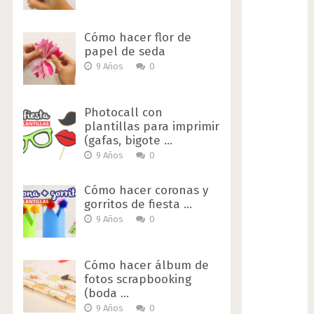
Cómo hacer flor de
papel de seda
9 Años
0
Photocall con
plantillas para imprimir
(gafas, bigote …
9 Años
0
Cómo hacer coronas y
gorritos de fiesta …
9 Años
0
Cómo hacer álbum de
fotos scrapbooking
(boda …
9 Años
0