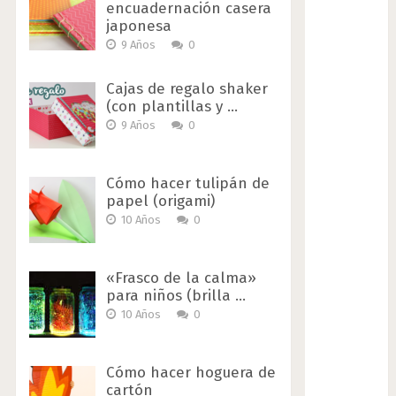
encuadernación casera
japonesa
9 Años
0
Cajas de regalo shaker
(con plantillas y …
9 Años
0
Cómo hacer tulipán de
papel (origami)
10 Años
0
«Frasco de la calma»
para niños (brilla …
10 Años
0
Cómo hacer hoguera de
cartón