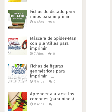
Fichas de dictado para
niños para imprimir
6 Años
0
Máscara de Spider-Man
con plantillas para
imprimir
7 Años
0
Fichas de figuras
geométricas para
imprimir | …
8 Años
0
Aprender a atarse los
cordones (para niños)
8 Años
0