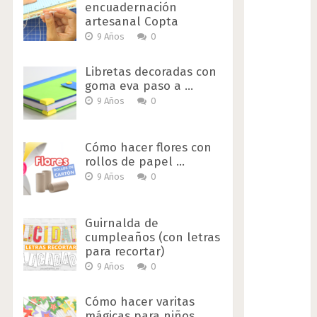
encuadernación
artesanal Copta
9 Años
0
Libretas decoradas con
goma eva paso a …
9 Años
0
Cómo hacer flores con
rollos de papel …
9 Años
0
Guirnalda de
cumpleaños (con letras
para recortar)
9 Años
0
Cómo hacer varitas
mágicas para niños