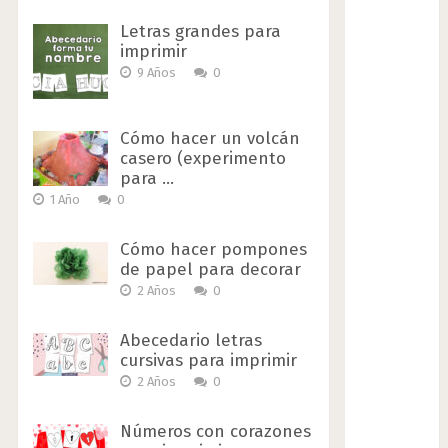
Letras grandes para
imprimir
9 Años
0
Cómo hacer un volcán
casero (experimento
para …
1 Año
0
Cómo hacer pompones
de papel para decorar
2 Años
0
Abecedario letras
cursivas para imprimir
2 Años
0
Números con corazones