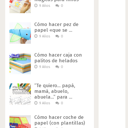
9 Años
0
Cómo hacer pez de
papel «que se …
9 Años
0
Cómo hacer caja con
palitos de helados
9 Años
0
“Te quiero… papá,
mamá, abuelo,
abuela…” para …
9 Años
0
Cómo hacer coche de
papel (con plantillas)