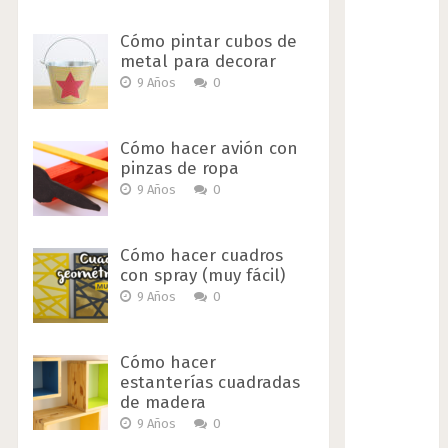
Cómo pintar cubos de
metal para decorar
9 Años
0
Cómo hacer avión con
pinzas de ropa
9 Años
0
Cómo hacer cuadros
con spray (muy fácil)
9 Años
0
Cómo hacer
estanterías cuadradas
de madera
9 Años
0