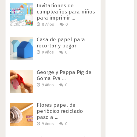
Invitaciones de
cumpleaños para niños
para imprimir …
8 Años
0
Casa de papel para
recortar y pegar
9 Años
0
George y Peppa Pig de
Goma Eva …
9 Años
0
Flores papel de
periódico reciclado
paso a …
9 Años
0