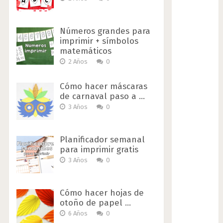
Números grandes para
imprimir + símbolos
matemáticos
2 Años
0
Cómo hacer máscaras
de carnaval paso a …
3 Años
0
Planificador semanal
para imprimir gratis
3 Años
0
Cómo hacer hojas de
otoño de papel …
6 Años
0