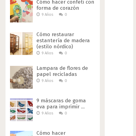
Cómo hacer confeti con
forma de corazón
9 Años
0
Cómo restaurar
estantería de madera
(estilo nórdico)
9 Años
0
Lampara de flores de
papel recicladas
9 Años
0
9 máscaras de goma
eva para imprimir …
9 Años
0
Cómo hacer