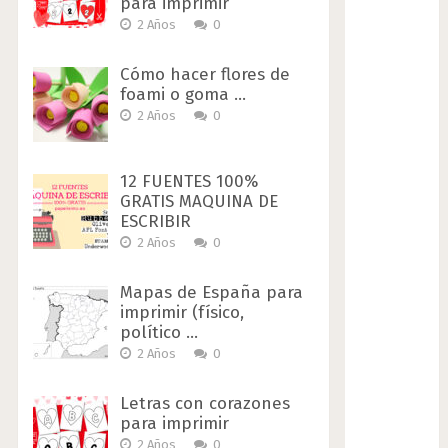
para imprimir
2 Años
0
Cómo hacer flores de
foami o goma …
2 Años
0
12 FUENTES 100%
GRATIS MAQUINA DE
ESCRIBIR
2 Años
0
Mapas de España para
imprimir (físico,
político …
2 Años
0
Letras con corazones
para imprimir
2 Años
0