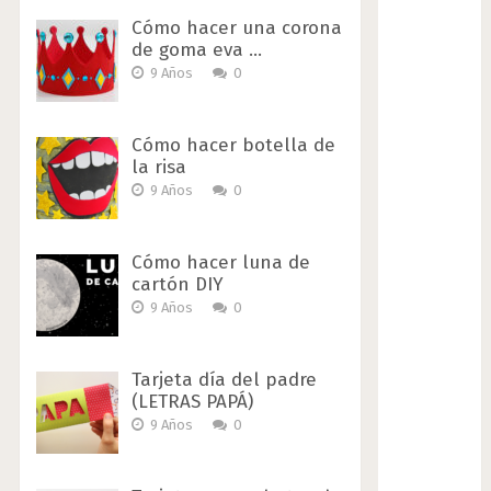
Cómo hacer una corona
de goma eva …
9 Años
0
Cómo hacer botella de
la risa
9 Años
0
Cómo hacer luna de
cartón DIY
9 Años
0
Tarjeta día del padre
(LETRAS PAPÁ)
9 Años
0