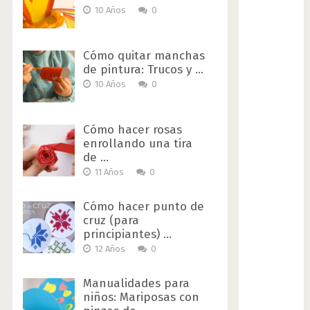
10 Años
0
Cómo quitar manchas
de pintura: Trucos y …
10 Años
0
Cómo hacer rosas
enrollando una tira
de …
11 Años
0
Cómo hacer punto de
cruz (para
principiantes) …
12 Años
0
Manualidades para
niños: Mariposas con