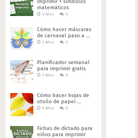
imprimir + símbolos
matemáticos
2 Años
0
Cómo hacer máscaras
de carnaval paso a …
2 Años
0
Planificador semanal
para imprimir gratis
3 Años
0
Cómo hacer hojas de
otoño de papel …
6 Años
0
Fichas de dictado para
niños para imprimir