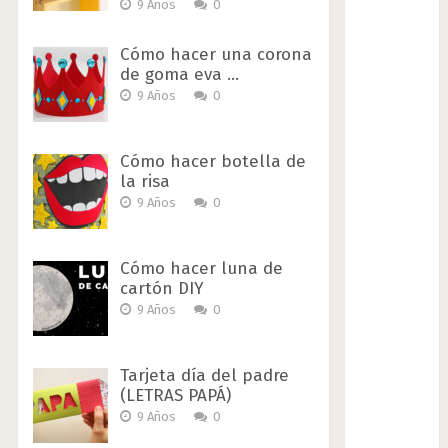
9 Años
0
Cómo hacer una corona
de goma eva …
9 Años
0
Cómo hacer botella de
la risa
9 Años
0
Cómo hacer luna de
cartón DIY
9 Años
0
Tarjeta día del padre
(LETRAS PAPÁ)
9 Años
0