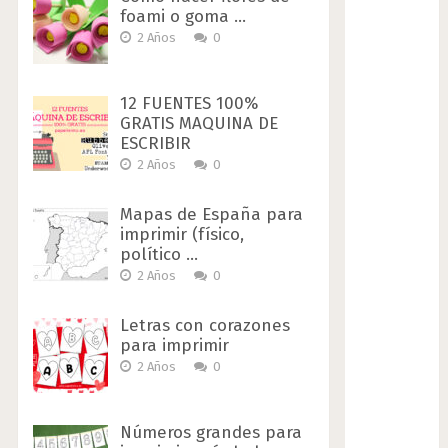
foami o goma …
2 Años
0
12 FUENTES 100%
GRATIS MAQUINA DE
ESCRIBIR
2 Años
0
Mapas de España para
imprimir (físico,
político …
2 Años
0
Letras con corazones
para imprimir
2 Años
0
Números grandes para