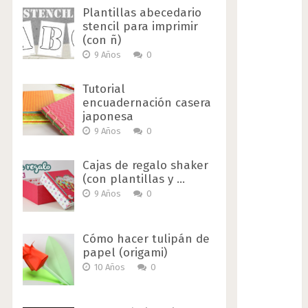
Plantillas abecedario
stencil para imprimir
(con ñ)
9 Años
0
Tutorial
encuadernación casera
japonesa
9 Años
0
Cajas de regalo shaker
(con plantillas y …
9 Años
0
Cómo hacer tulipán de
papel (origami)
10 Años
0