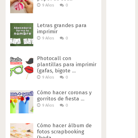
9 Años
0
Letras grandes para
imprimir
9 Años
0
Photocall con
plantillas para imprimir
(gafas, bigote …
9 Años
0
Cómo hacer coronas y
gorritos de fiesta …
9 Años
0
Cómo hacer álbum de
fotos scrapbooking
(boda …