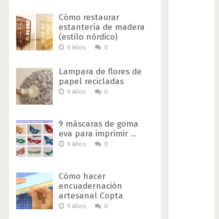
Cómo restaurar
estantería de madera
(estilo nórdico)
9 Años
0
Lampara de flores de
papel recicladas
9 Años
0
9 máscaras de goma
eva para imprimir …
9 Años
0
Cómo hacer
encuadernación
artesanal Copta
9 Años
0