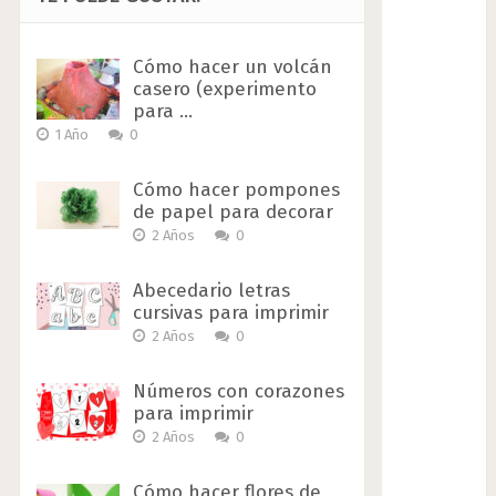
Cómo hacer un volcán
casero (experimento
para …
1 Año
0
Cómo hacer pompones
de papel para decorar
2 Años
0
Abecedario letras
cursivas para imprimir
2 Años
0
Números con corazones
para imprimir
2 Años
0
Cómo hacer flores de