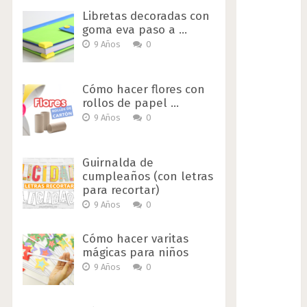
Libretas decoradas con
goma eva paso a …
9 Años
0
Cómo hacer flores con
rollos de papel …
9 Años
0
Guirnalda de
cumpleaños (con letras
para recortar)
9 Años
0
Cómo hacer varitas
mágicas para niños
9 Años
0