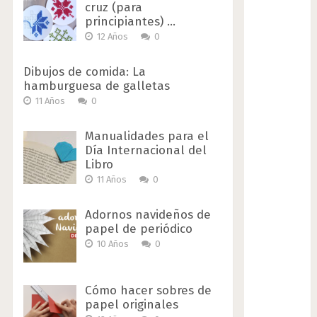
cruz (para
principiantes) …
12 Años
0
Dibujos de comida: La
hamburguesa de galletas
11 Años
0
Manualidades para el
Día Internacional del
Libro
11 Años
0
Adornos navideños de
papel de periódico
10 Años
0
Cómo hacer sobres de
papel originales