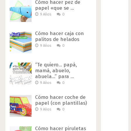
Cómo hacer pez de
papel «que se …
9 Años
0
Cómo hacer caja con
palitos de helados
9 Años
0
“Te quiero… papá,
mamá, abuelo,
abuela…” para …
9 Años
0
Cómo hacer coche de
papel (con plantillas)
9 Años
0
Cómo hacer piruletas