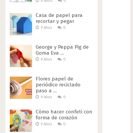
8 Años
0
Casa de papel para
recortar y pegar
9 Años
0
George y Peppa Pig de
Goma Eva …
9 Años
0
Flores papel de
periódico reciclado
paso a …
9 Años
0
Cómo hacer confeti con
forma de corazón
9 Años
0