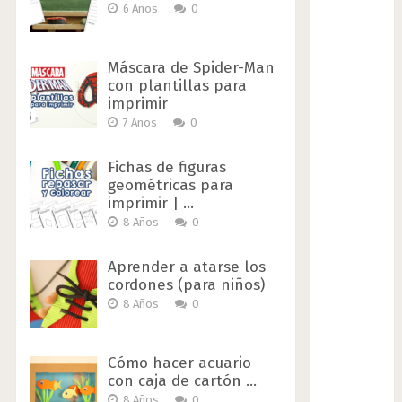
6 Años
0
Máscara de Spider-Man
con plantillas para
imprimir
7 Años
0
Fichas de figuras
geométricas para
imprimir | …
8 Años
0
Aprender a atarse los
cordones (para niños)
8 Años
0
Cómo hacer acuario
con caja de cartón …
8 Años
0