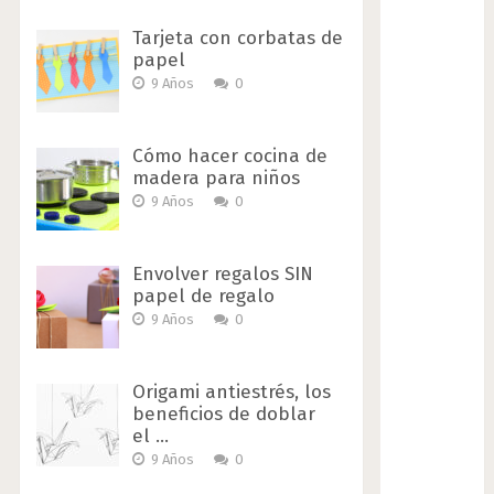
Tarjeta con corbatas de
papel
9 Años
0
Cómo hacer cocina de
madera para niños
9 Años
0
Envolver regalos SIN
papel de regalo
9 Años
0
Origami antiestrés, los
beneficios de doblar
el …
9 Años
0