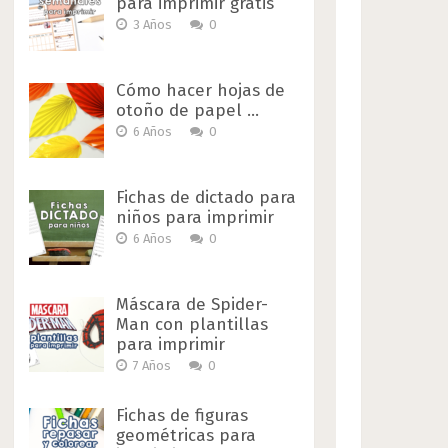
para imprimir gratis
3 Años
0
Cómo hacer hojas de
otoño de papel …
6 Años
0
Fichas de dictado para
niños para imprimir
6 Años
0
Máscara de Spider-
Man con plantillas
para imprimir
7 Años
0
Fichas de figuras
geométricas para