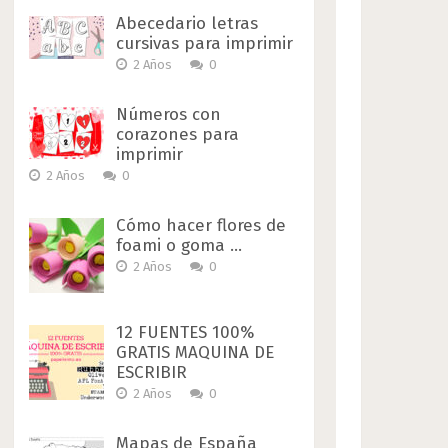
Abecedario letras
cursivas para imprimir
2 Años
0
Números con
corazones para
imprimir
2 Años
0
Cómo hacer flores de
foami o goma …
2 Años
0
12 FUENTES 100%
GRATIS MAQUINA DE
ESCRIBIR
2 Años
0
Mapas de España