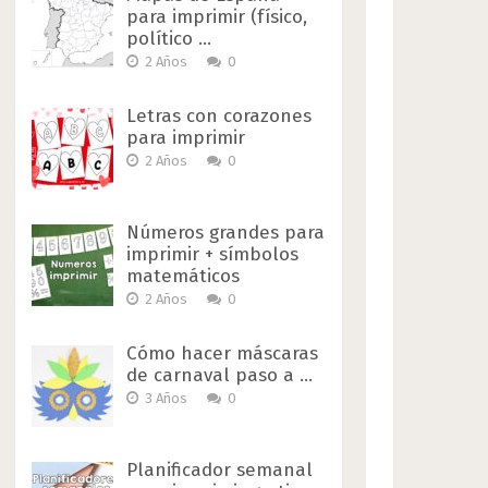
para imprimir (físico,
político …
2 Años
0
Letras con corazones
para imprimir
2 Años
0
Números grandes para
imprimir + símbolos
matemáticos
2 Años
0
Cómo hacer máscaras
de carnaval paso a …
3 Años
0
Planificador semanal