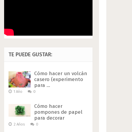
TE PUEDE GUSTAR:
Cómo hacer un volcán
casero (experimento
para …
1 Año
0
Cómo hacer
pompones de papel
para decorar
2 Años
0