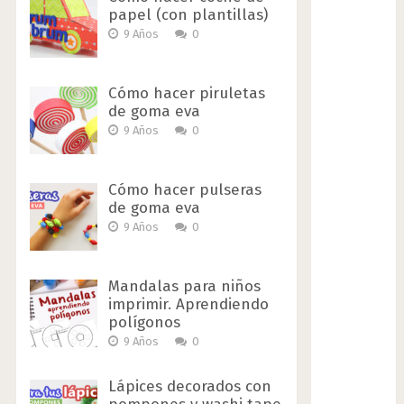
papel (con plantillas)
9 Años
0
Cómo hacer piruletas
de goma eva
9 Años
0
Cómo hacer pulseras
de goma eva
9 Años
0
Mandalas para niños
imprimir. Aprendiendo
polígonos
9 Años
0
Lápices decorados con