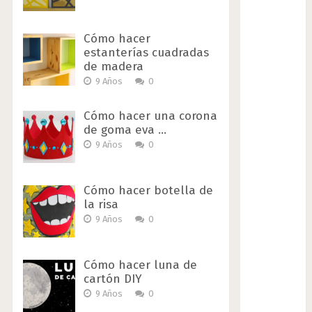
Cómo hacer
estanterías cuadradas
de madera
9 Años
0
Cómo hacer una corona
de goma eva …
9 Años
0
Cómo hacer botella de
la risa
9 Años
0
Cómo hacer luna de
cartón DIY
9 Años
0