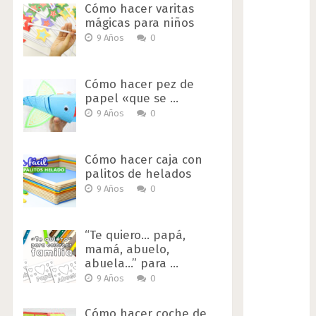
Cómo hacer varitas
mágicas para niños
9 Años
0
Cómo hacer pez de
papel «que se …
9 Años
0
Cómo hacer caja con
palitos de helados
9 Años
0
“Te quiero… papá,
mamá, abuelo,
abuela…” para …
9 Años
0
Cómo hacer coche de