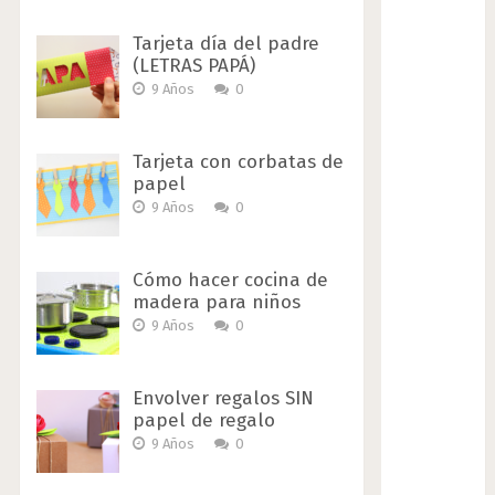
Tarjeta día del padre
(LETRAS PAPÁ)
9 Años
0
Tarjeta con corbatas de
papel
9 Años
0
Cómo hacer cocina de
madera para niños
9 Años
0
Envolver regalos SIN
papel de regalo
9 Años
0