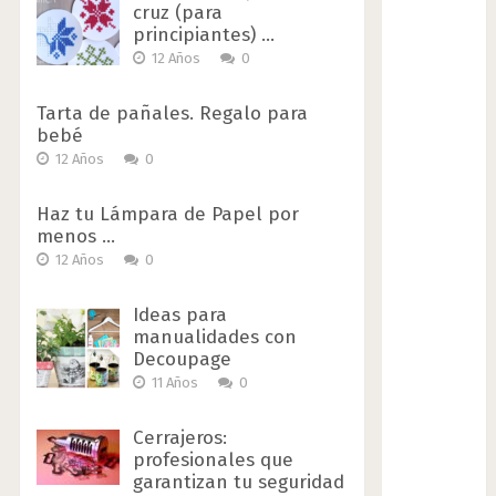
cruz (para
principiantes) …
12 Años
0
Tarta de pañales. Regalo para
bebé
12 Años
0
Haz tu Lámpara de Papel por
menos …
12 Años
0
Ideas para
manualidades con
Decoupage
11 Años
0
Cerrajeros:
profesionales que
garantizan tu seguridad