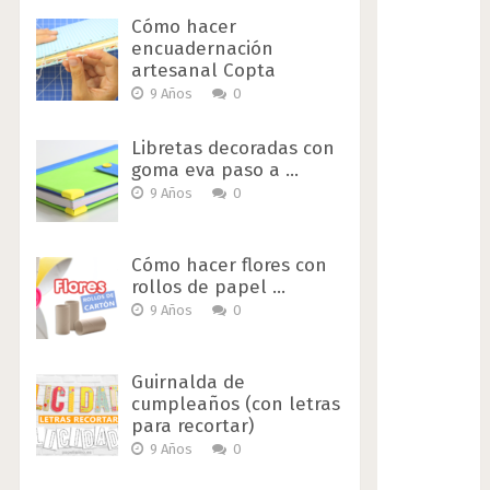
Cómo hacer
encuadernación
artesanal Copta
9 Años
0
Libretas decoradas con
goma eva paso a …
9 Años
0
Cómo hacer flores con
rollos de papel …
9 Años
0
Guirnalda de
cumpleaños (con letras
para recortar)
9 Años
0