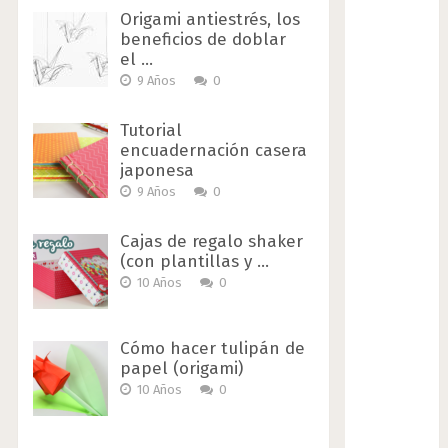
Origami antiestrés, los
beneficios de doblar
el …
9 Años
0
Tutorial
encuadernación casera
japonesa
9 Años
0
Cajas de regalo shaker
(con plantillas y …
10 Años
0
Cómo hacer tulipán de
papel (origami)
10 Años
0