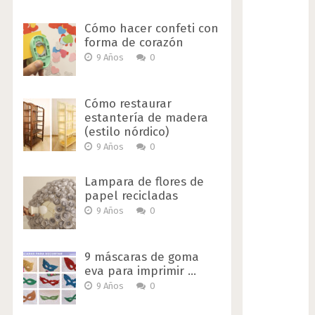
Cómo hacer confeti con
forma de corazón
9 Años
0
Cómo restaurar
estantería de madera
(estilo nórdico)
9 Años
0
Lampara de flores de
papel recicladas
9 Años
0
9 máscaras de goma
eva para imprimir …
9 Años
0