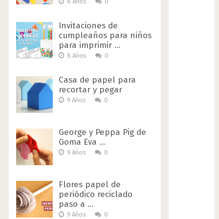
8 Años
0
Invitaciones de
cumpleaños para niños
para imprimir …
8 Años
0
Casa de papel para
recortar y pegar
9 Años
0
George y Peppa Pig de
Goma Eva …
9 Años
0
Flores papel de
periódico reciclado
paso a …
9 Años
0