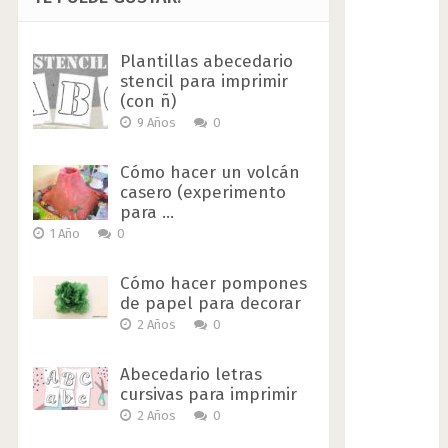
Plantillas abecedario
stencil para imprimir
(con ñ)
9 Años
0
Cómo hacer un volcán
casero (experimento
para …
1 Año
0
Cómo hacer pompones
de papel para decorar
2 Años
0
Abecedario letras
cursivas para imprimir
2 Años
0