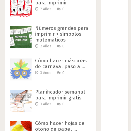
para imprimir
2 Años
0
Números grandes para
imprimir + símbolos
matemáticos
2 Años
0
Cómo hacer máscaras
de carnaval paso a …
3 Años
0
Planificador semanal
para imprimir gratis
3 Años
0
Cómo hacer hojas de
otoño de papel …