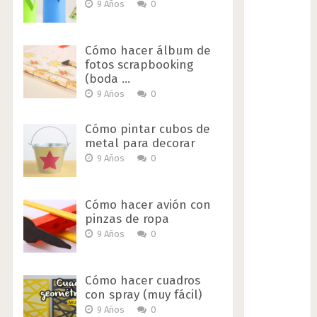
9 Años
0
Cómo hacer álbum de
fotos scrapbooking
(boda …
9 Años
0
Cómo pintar cubos de
metal para decorar
9 Años
0
Cómo hacer avión con
pinzas de ropa
9 Años
0
Cómo hacer cuadros
con spray (muy fácil)
9 Años
0