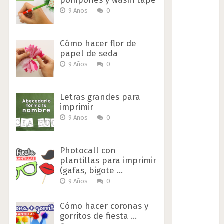
pompones y washi tape
9 Años
0
Cómo hacer flor de
papel de seda
9 Años
0
Letras grandes para
imprimir
9 Años
0
Photocall con
plantillas para imprimir
(gafas, bigote …
9 Años
0
Cómo hacer coronas y
gorritos de fiesta …