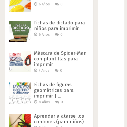
6 Años
0
Fichas de dictado para
niños para imprimir
6 Años
0
Máscara de Spider-Man
con plantillas para
imprimir
7 Años
0
Fichas de figuras
geométricas para
imprimir | …
8 Años
0
Aprender a atarse los
cordones (para niños)