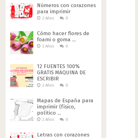
Números con corazones
para imprimir
2 Años
0
Cómo hacer flores de
foami o goma …
2 Años
0
12 FUENTES 100%
GRATIS MAQUINA DE
ESCRIBIR
2 Años
0
Mapas de España para
imprimir (físico,
político …
2 Años
0
Letras con corazones