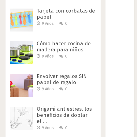
Tarjeta con corbatas de
papel
9 Años
0
Cómo hacer cocina de
madera para niños
9 Años
0
Envolver regalos SIN
papel de regalo
9 Años
0
Origami antiestrés, los
beneficios de doblar
el …
9 Años
0