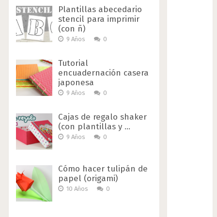
Plantillas abecedario
stencil para imprimir
(con ñ)
9 Años
0
Tutorial
encuadernación casera
japonesa
9 Años
0
Cajas de regalo shaker
(con plantillas y …
9 Años
0
Cómo hacer tulipán de
papel (origami)
10 Años
0