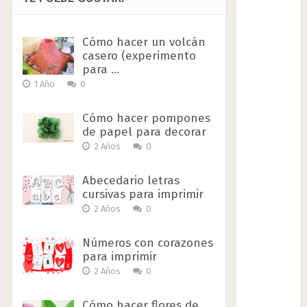
Cómo hacer un volcán
casero (experimento
para …
1 Año
0
Cómo hacer pompones
de papel para decorar
2 Años
0
Abecedario letras
cursivas para imprimir
2 Años
0
Números con corazones
para imprimir
2 Años
0
Cómo hacer flores de