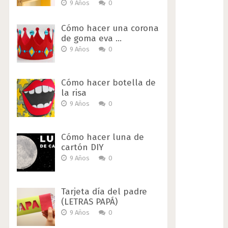
9 Años
0
Cómo hacer una corona
de goma eva …
9 Años
0
Cómo hacer botella de
la risa
9 Años
0
Cómo hacer luna de
cartón DIY
9 Años
0
Tarjeta día del padre
(LETRAS PAPÁ)
9 Años
0