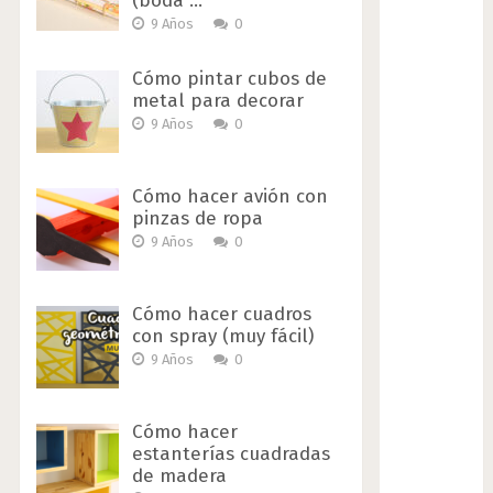
(boda …
9 Años
0
Cómo pintar cubos de
metal para decorar
9 Años
0
Cómo hacer avión con
pinzas de ropa
9 Años
0
Cómo hacer cuadros
con spray (muy fácil)
9 Años
0
Cómo hacer
estanterías cuadradas
de madera