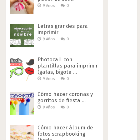
9 Años
0
Letras grandes para
imprimir
9 Años
0
Photocall con
plantillas para imprimir
(gafas, bigote …
9 Años
0
Cómo hacer coronas y
gorritos de fiesta …
9 Años
0
Cómo hacer álbum de
fotos scrapbooking