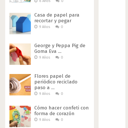
8 Años
0
Casa de papel para
recortar y pegar
9 Años
0
George y Peppa Pig de
Goma Eva …
9 Años
0
Flores papel de
periódico reciclado
paso a …
9 Años
0
Cómo hacer confeti con
forma de corazón
9 Años
0