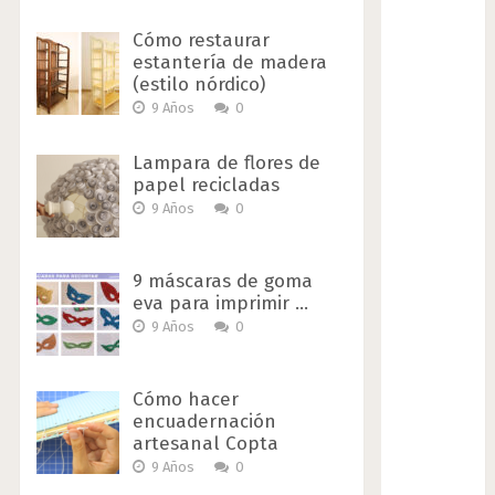
Cómo restaurar
estantería de madera
(estilo nórdico)
9 Años
0
Lampara de flores de
papel recicladas
9 Años
0
9 máscaras de goma
eva para imprimir …
9 Años
0
Cómo hacer
encuadernación
artesanal Copta
9 Años
0