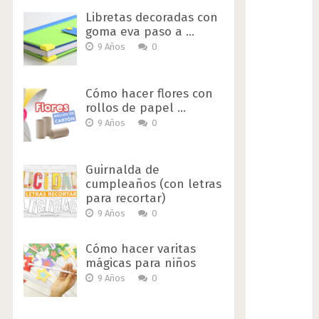
Libretas decoradas con
goma eva paso a …
9 Años
0
Cómo hacer flores con
rollos de papel …
9 Años
0
Guirnalda de
cumpleaños (con letras
para recortar)
9 Años
0
Cómo hacer varitas
mágicas para niños
9 Años
0