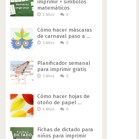
imprimir + símbolos
matemáticos
2 Años
0
Cómo hacer máscaras
de carnaval paso a …
3 Años
0
Planificador semanal
para imprimir gratis
3 Años
0
Cómo hacer hojas de
otoño de papel …
6 Años
0
Fichas de dictado para
niños para imprimir