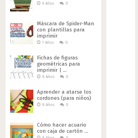
6 Años
0
Máscara de Spider-Man
con plantillas para
imprimir
7 Años
0
Fichas de figuras
geométricas para
imprimir | …
8 Años
0
Aprender a atarse los
cordones (para niños)
8 Años
0
Cómo hacer acuario
con caja de cartón …
8 Años
0