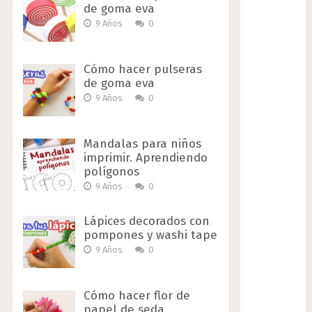
de goma eva
9 Años
0
Cómo hacer pulseras
de goma eva
9 Años
0
Mandalas para niños
imprimir. Aprendiendo
polígonos
9 Años
0
Lápices decorados con
pompones y washi tape
9 Años
0
Cómo hacer flor de
papel de seda