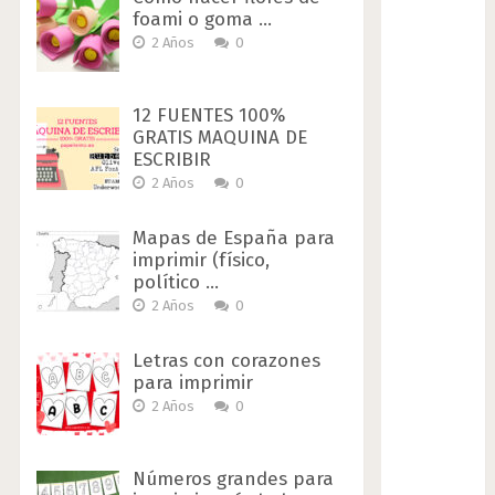
foami o goma …
2 Años
0
12 FUENTES 100%
GRATIS MAQUINA DE
ESCRIBIR
2 Años
0
Mapas de España para
imprimir (físico,
político …
2 Años
0
Letras con corazones
para imprimir
2 Años
0
Números grandes para