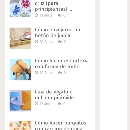
cruz (para
principiantes) …
12 Años
0
Cómo envejecer con
betún de judea
10 Años
0
Cómo hacer estantería
con forma de nube
10 Años
0
Caja de regalo o
dulcero pirámide
12 Años
0
Cómo hacer barquitos
con cáscara de nuez