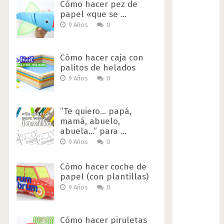
Cómo hacer pez de
papel «que se …
9 Años
0
Cómo hacer caja con
palitos de helados
9 Años
0
“Te quiero… papá,
mamá, abuelo,
abuela…” para …
9 Años
0
Cómo hacer coche de
papel (con plantillas)
9 Años
0
Cómo hacer piruletas