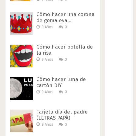
Cómo hacer una corona
de goma eva …
9 Años
0
Cómo hacer botella de
la risa
9 Años
0
Cómo hacer luna de
cartón DIY
9 Años
0
Tarjeta día del padre
(LETRAS PAPÁ)
9 Años
0