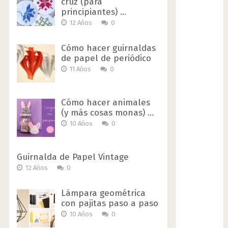
cruz (para
principiantes) …
12 Años
0
Cómo hacer guirnaldas
de papel de periódico
11 Años
0
Cómo hacer animales
(y más cosas monas) …
10 Años
0
Guirnalda de Papel Vintage
12 Años
0
Lámpara geométrica
con pajitas paso a paso
10 Años
0