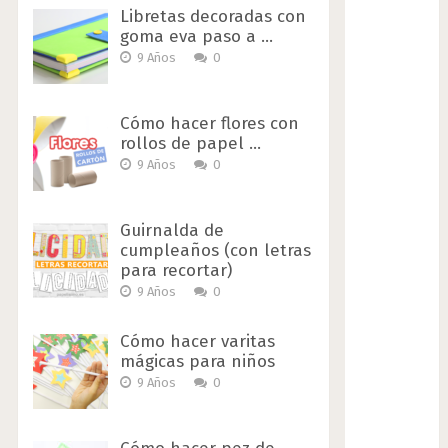
Libretas decoradas con
goma eva paso a …
9 Años
0
Cómo hacer flores con
rollos de papel …
9 Años
0
Guirnalda de
cumpleaños (con letras
para recortar)
9 Años
0
Cómo hacer varitas
mágicas para niños
9 Años
0