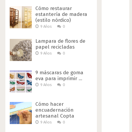
Cómo restaurar
estantería de madera
(estilo nórdico)
9 Años
0
Lampara de flores de
papel recicladas
9 Años
0
9 máscaras de goma
eva para imprimir …
9 Años
0
Cómo hacer
encuadernación
artesanal Copta
9 Años
0