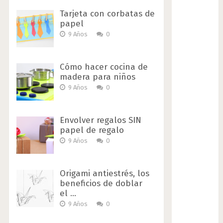
Tarjeta con corbatas de
papel
9 Años
0
Cómo hacer cocina de
madera para niños
9 Años
0
Envolver regalos SIN
papel de regalo
9 Años
0
Origami antiestrés, los
beneficios de doblar
el …
9 Años
0