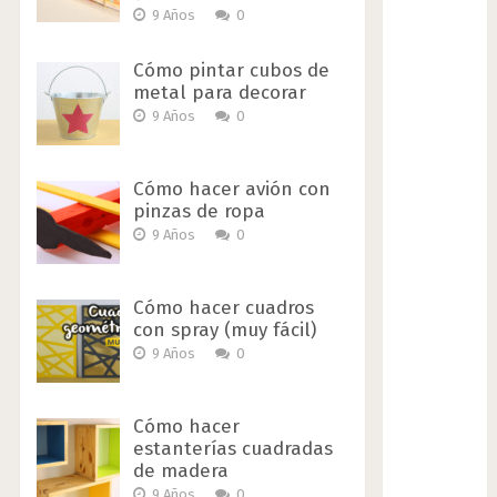
9 Años
0
Cómo pintar cubos de
metal para decorar
9 Años
0
Cómo hacer avión con
pinzas de ropa
9 Años
0
Cómo hacer cuadros
con spray (muy fácil)
9 Años
0
Cómo hacer
estanterías cuadradas
de madera
9 Años
0