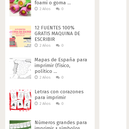
foami o goma …
2 Años
0
12 FUENTES 100%
GRATIS MAQUINA DE
ESCRIBIR
2 Años
0
Mapas de España para
imprimir (físico,
político …
2 Años
0
Letras con corazones
para imprimir
2 Años
0
Números grandes para
imprimir + símbolos