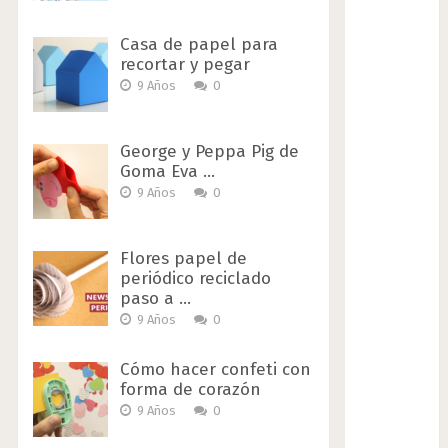
Casa de papel para
recortar y pegar
9 Años
0
George y Peppa Pig de
Goma Eva …
9 Años
0
Flores papel de
periódico reciclado
paso a …
9 Años
0
Cómo hacer confeti con
forma de corazón
9 Años
0