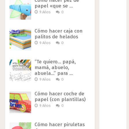
Cómo hacer pez de
papel «que se …
9 Años
0
Cómo hacer caja con
palitos de helados
9 Años
0
“Te quiero… papá,
mamá, abuelo,
abuela…” para …
9 Años
0
Cómo hacer coche de
papel (con plantillas)
9 Años
0
Cómo hacer piruletas