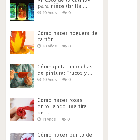
para niños (brilla …
10 Años
0
Cómo hacer hoguera de
cartón
10 Años
0
Cómo quitar manchas
de pintura: Trucos y …
10 Años
0
Cómo hacer rosas
enrollando una tira
de …
11 Años
0
Cómo hacer punto de