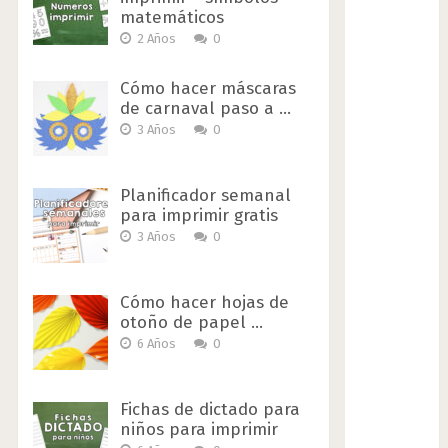
matemáticos
2 Años
0
Cómo hacer máscaras
de carnaval paso a …
3 Años
0
Planificador semanal
para imprimir gratis
3 Años
0
Cómo hacer hojas de
otoño de papel …
6 Años
0
Fichas de dictado para
niños para imprimir