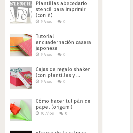
Plantillas abecedario
stencil para imprimir
(con ñ)
9 Años
0
Tutorial
encuadernación casera
japonesa
9 Años
0
Cajas de regalo shaker
(con plantillas y …
9 Años
0
Cómo hacer tulipán de
papel (origami)
10 Años
0
«Frasco de la calma»