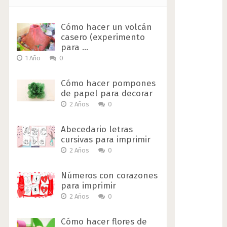
Cómo hacer un volcán
casero (experimento
para …
1 Año
0
Cómo hacer pompones
de papel para decorar
2 Años
0
Abecedario letras
cursivas para imprimir
2 Años
0
Números con corazones
para imprimir
2 Años
0
Cómo hacer flores de