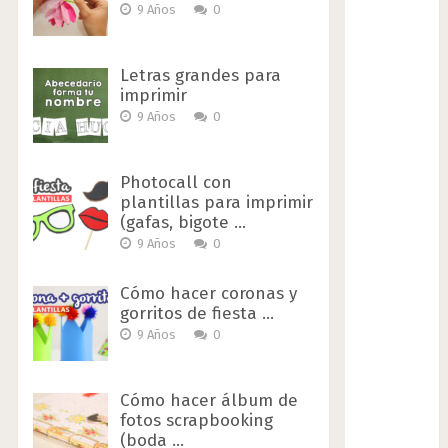
9 Años
0
Letras grandes para
imprimir
9 Años
0
Photocall con
plantillas para imprimir
(gafas, bigote …
9 Años
0
Cómo hacer coronas y
gorritos de fiesta …
9 Años
0
Cómo hacer álbum de
fotos scrapbooking
(boda …