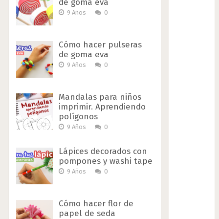
de goma eva
9 Años
0
Cómo hacer pulseras
de goma eva
9 Años
0
Mandalas para niños
imprimir. Aprendiendo
polígonos
9 Años
0
Lápices decorados con
pompones y washi tape
9 Años
0
Cómo hacer flor de
papel de seda