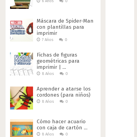
6 Años
0
Máscara de Spider-Man
con plantillas para
imprimir
7 Años
0
Fichas de figuras
geométricas para
imprimir | …
8 Años
0
Aprender a atarse los
cordones (para niños)
8 Años
0
Cómo hacer acuario
con caja de cartón …
8 Años
0