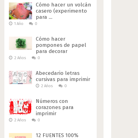
Cómo hacer un volcán
casero (experimento
para …
1 Año
0
Cómo hacer
pompones de papel
para decorar
2 Años
0
Abecedario letras
cursivas para imprimir
2 Años
0
Números con
corazones para
imprimir
2 Años
0
12 FUENTES 100%