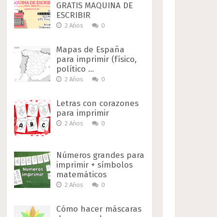
GRATIS MAQUINA DE
ESCRIBIR
2 Años
0
Mapas de España
para imprimir (físico,
político …
2 Años
0
Letras con corazones
para imprimir
2 Años
0
Números grandes para
imprimir + símbolos
matemáticos
2 Años
0
Cómo hacer máscaras