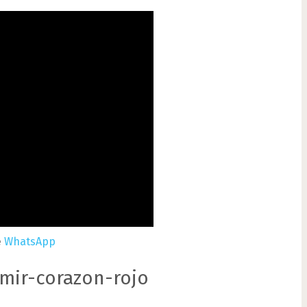
e
WhatsApp
imir-corazon-rojo