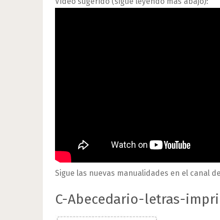
Vídeo sugerido (sigue leyendo más abajo):
Sigue las nuevas manualidades en el canal d
C-Abecedario-letras-impr