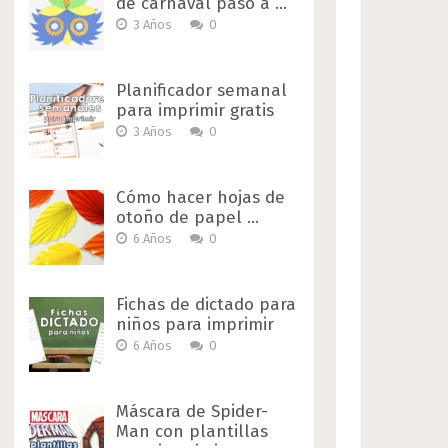
de carnaval paso a …
3 Años
0
Planificador semanal
para imprimir gratis
3 Años
0
Cómo hacer hojas de
otoño de papel …
6 Años
0
Fichas de dictado para
niños para imprimir
6 Años
0
Máscara de Spider-
Man con plantillas