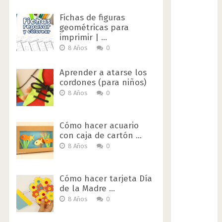
Fichas de figuras
geométricas para
imprimir | …
8 Años
0
Aprender a atarse los
cordones (para niños)
8 Años
0
Cómo hacer acuario
con caja de cartón …
8 Años
0
Cómo hacer tarjeta Día
de la Madre …
8 Años
0