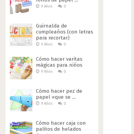
9 Años
0
Guirnalda de
cumpleaños (con letras
para recortar)
9 Años
0
Cómo hacer varitas
mágicas para niños
9 Años
0
Cómo hacer pez de
papel «que se …
9 Años
0
Cómo hacer caja con
palitos de helados