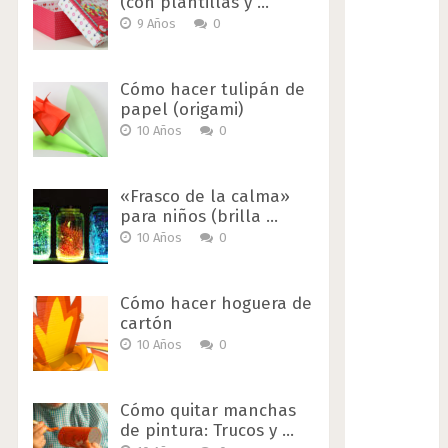
(con plantillas y …
9 Años
0
Cómo hacer tulipán de
papel (origami)
10 Años
0
«Frasco de la calma»
para niños (brilla …
10 Años
0
Cómo hacer hoguera de
cartón
10 Años
0
Cómo quitar manchas
de pintura: Trucos y …