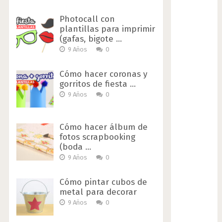
Photocall con
plantillas para imprimir
(gafas, bigote …
9 Años
0
Cómo hacer coronas y
gorritos de fiesta …
9 Años
0
Cómo hacer álbum de
fotos scrapbooking
(boda …
9 Años
0
Cómo pintar cubos de
metal para decorar
9 Años
0