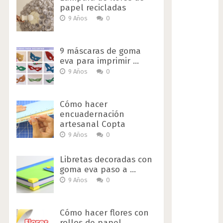
papel recicladas
9 Años
0
9 máscaras de goma
eva para imprimir …
9 Años
0
Cómo hacer
encuadernación
artesanal Copta
9 Años
0
Libretas decoradas con
goma eva paso a …
9 Años
0
Cómo hacer flores con
rollos de papel …