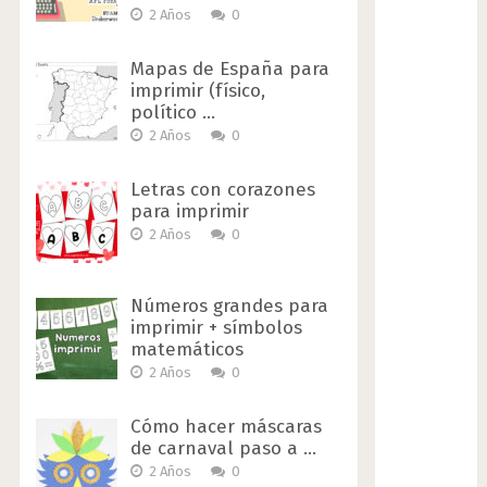
2 Años
0
Mapas de España para
imprimir (físico,
político …
2 Años
0
Letras con corazones
para imprimir
2 Años
0
Números grandes para
imprimir + símbolos
matemáticos
2 Años
0
Cómo hacer máscaras
de carnaval paso a …
2 Años
0