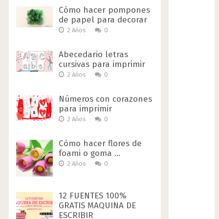
Cómo hacer pompones
de papel para decorar
2 Años
0
Abecedario letras
cursivas para imprimir
2 Años
0
Números con corazones
para imprimir
2 Años
0
Cómo hacer flores de
foami o goma …
2 Años
0
12 FUENTES 100%
GRATIS MAQUINA DE
ESCRIBIR