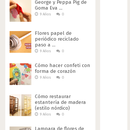
George y Peppa Pig de
Goma Eva …
9 Años
0
Flores papel de
periódico reciclado
paso a …
9 Años
0
Cómo hacer confeti con
forma de corazón
9 Años
0
Cómo restaurar
estantería de madera
(estilo nórdico)
9 Años
0
Lampara de flores de