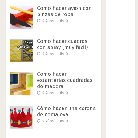
Cómo hacer avión con
pinzas de ropa
9 Años
0
Cómo hacer cuadros
con spray (muy fácil)
9 Años
0
Cómo hacer
estanterías cuadradas
de madera
9 Años
0
Cómo hacer una corona
de goma eva …
9 Años
0