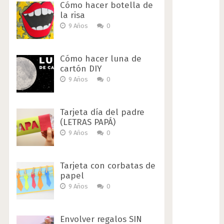
Cómo hacer botella de
la risa
9 Años
0
Cómo hacer luna de
cartón DIY
9 Años
0
Tarjeta día del padre
(LETRAS PAPÁ)
9 Años
0
Tarjeta con corbatas de
papel
9 Años
0
Envolver regalos SIN