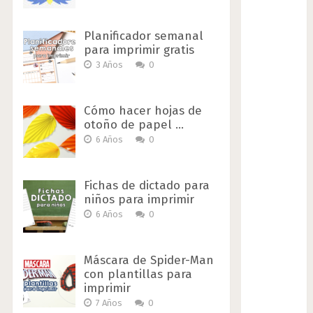
Planificador semanal
para imprimir gratis
3 Años
0
Cómo hacer hojas de
otoño de papel …
6 Años
0
Fichas de dictado para
niños para imprimir
6 Años
0
Máscara de Spider-Man
con plantillas para
imprimir
7 Años
0