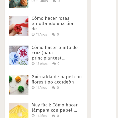
10 Años
0
Cómo hacer rosas
enrollando una tira
de …
11 Años
0
Cómo hacer punto de
cruz (para
principiantes) …
12 Años
0
Guirnalda de papel con
flores tipo acordeón
11 Años
0
Muy fácil: Cómo hacer
lámpara con papel …
11 Años
0