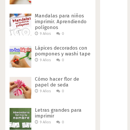
Mandalas para niños
imprimir. Aprendiendo
polígonos
9 Años
0
Lápices decorados con
pompones y washi tape
9 Años
0
Cómo hacer flor de
papel de seda
9 Años
0
Letras grandes para
imprimir
9 Años
0