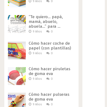
9 Años
0
“Te quiero… papá,
mamá, abuelo,
abuela…” para …
9 Años
0
Cómo hacer coche de
papel (con plantillas)
9 Años
0
Cómo hacer piruletas
de goma eva
9 Años
0
Cómo hacer pulseras
de goma eva
9 Años
0