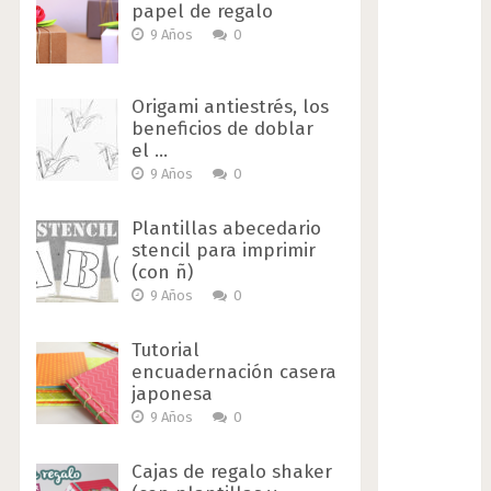
papel de regalo
9 Años
0
Origami antiestrés, los
beneficios de doblar
el …
9 Años
0
Plantillas abecedario
stencil para imprimir
(con ñ)
9 Años
0
Tutorial
encuadernación casera
japonesa
9 Años
0
Cajas de regalo shaker