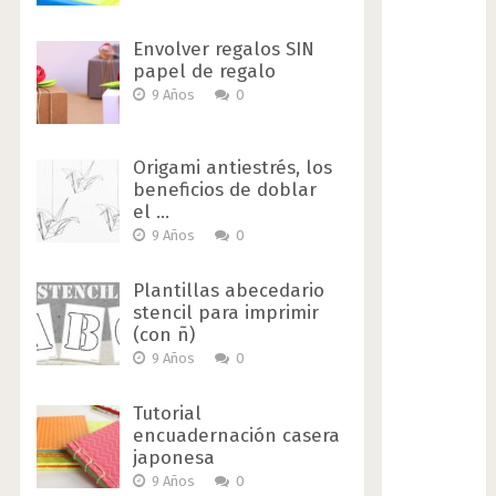
Envolver regalos SIN
papel de regalo
9 Años
0
Origami antiestrés, los
beneficios de doblar
el …
9 Años
0
Plantillas abecedario
stencil para imprimir
(con ñ)
9 Años
0
Tutorial
encuadernación casera
japonesa
9 Años
0