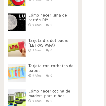
Cómo hacer luna de
cartón DIY
9 Años
0
Tarjeta día del padre
(LETRAS PAPÁ)
9 Años
0
Tarjeta con corbatas de
papel
9 Años
0
Cómo hacer cocina de
madera para niños
9 Años
0