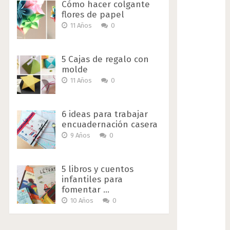
Cómo hacer colgante
flores de papel
11 Años
0
5 Cajas de regalo con
molde
11 Años
0
6 ideas para trabajar
encuadernación casera
9 Años
0
5 libros y cuentos
infantiles para
fomentar …
10 Años
0