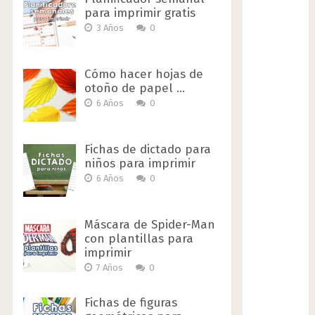
para imprimir gratis
3 Años
0
Cómo hacer hojas de
otoño de papel …
6 Años
0
Fichas de dictado para
niños para imprimir
6 Años
0
Máscara de Spider-Man
con plantillas para
imprimir
7 Años
0
Fichas de figuras