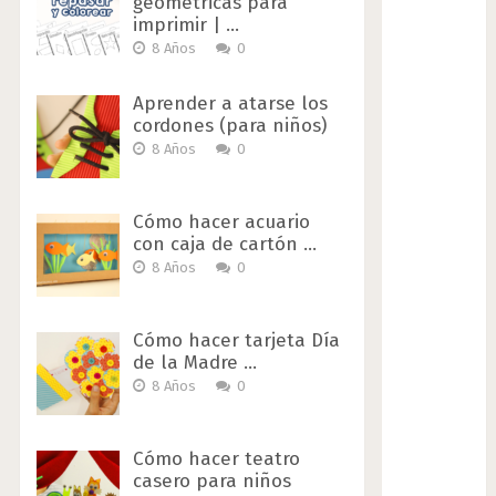
geométricas para
imprimir | …
8 Años
0
Aprender a atarse los
cordones (para niños)
8 Años
0
Cómo hacer acuario
con caja de cartón …
8 Años
0
Cómo hacer tarjeta Día
de la Madre …
8 Años
0
Cómo hacer teatro
casero para niños