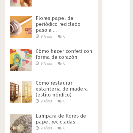
Flores papel de
periódico reciclado
paso a …
9 Años
0
Cómo hacer confeti con
forma de corazón
9 Años
0
Cómo restaurar
estantería de madera
(estilo nórdico)
9 Años
0
Lampara de flores de
papel recicladas
9 Años
0