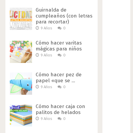
Guirnalda de
cumpleaños (con letras
para recortar)
9 Años
0
Cómo hacer varitas
mágicas para niños
9 Años
0
Cómo hacer pez de
papel «que se …
9 Años
0
Cómo hacer caja con
palitos de helados
9 Años
0