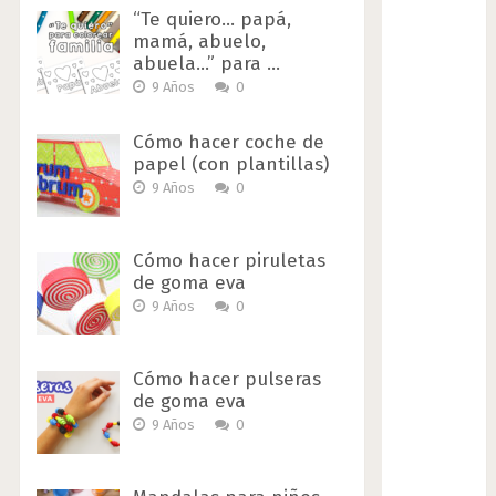
“Te quiero… papá,
mamá, abuelo,
abuela…” para …
9 Años
0
Cómo hacer coche de
papel (con plantillas)
9 Años
0
Cómo hacer piruletas
de goma eva
9 Años
0
Cómo hacer pulseras
de goma eva
9 Años
0