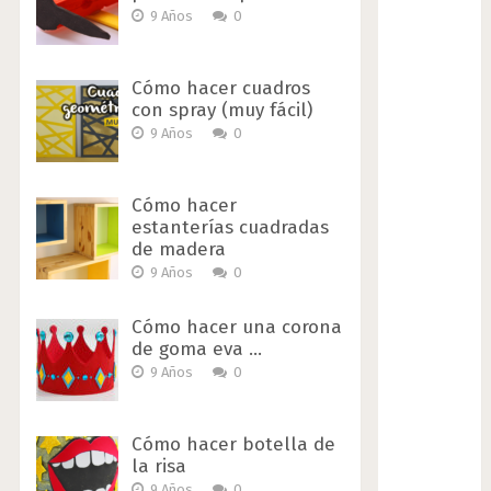
9 Años
0
Cómo hacer cuadros
con spray (muy fácil)
9 Años
0
Cómo hacer
estanterías cuadradas
de madera
9 Años
0
Cómo hacer una corona
de goma eva …
9 Años
0
Cómo hacer botella de
la risa
9 Años
0