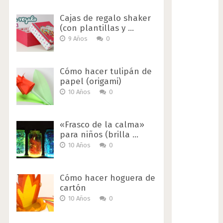
Cajas de regalo shaker
(con plantillas y …
9 Años
0
Cómo hacer tulipán de
papel (origami)
10 Años
0
«Frasco de la calma»
para niños (brilla …
10 Años
0
Cómo hacer hoguera de
cartón
10 Años
0