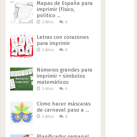
Mapas de España para
imprimir (físico,
político …
2 Años
0
Letras con corazones
para imprimir
2 Años
0
Números grandes para
imprimir + símbolos
matemáticos
2 Años
0
Cómo hacer máscaras
de carnaval paso a …
2 Años
0
Planificador semanal