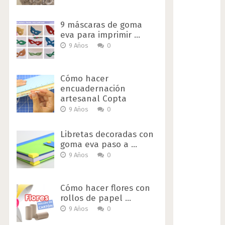
9 máscaras de goma
eva para imprimir …
9 Años
0
Cómo hacer
encuadernación
artesanal Copta
9 Años
0
Libretas decoradas con
goma eva paso a …
9 Años
0
Cómo hacer flores con
rollos de papel …
9 Años
0