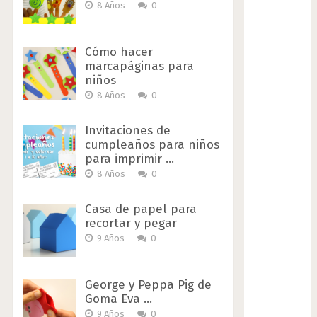
8 Años
0
Cómo hacer
marcapáginas para
niños
8 Años
0
Invitaciones de
cumpleaños para niños
para imprimir …
8 Años
0
Casa de papel para
recortar y pegar
9 Años
0
George y Peppa Pig de
Goma Eva …
9 Años
0