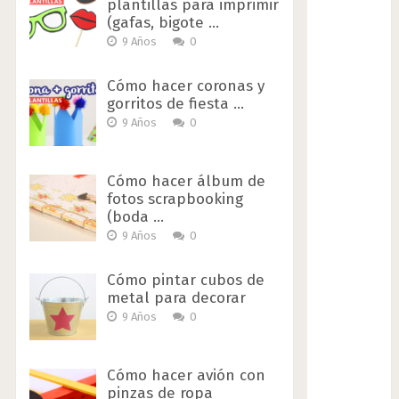
plantillas para imprimir
(gafas, bigote …
9 Años
0
Cómo hacer coronas y
gorritos de fiesta …
9 Años
0
Cómo hacer álbum de
fotos scrapbooking
(boda …
9 Años
0
Cómo pintar cubos de
metal para decorar
9 Años
0
Cómo hacer avión con
pinzas de ropa