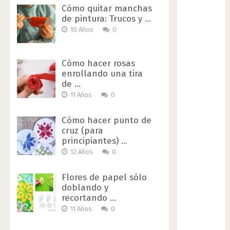
Cómo quitar manchas
de pintura: Trucos y …
10 Años
0
Cómo hacer rosas
enrollando una tira
de …
11 Años
0
Cómo hacer punto de
cruz (para
principiantes) …
12 Años
0
Flores de papel sólo
doblando y
recortando …
11 Años
0