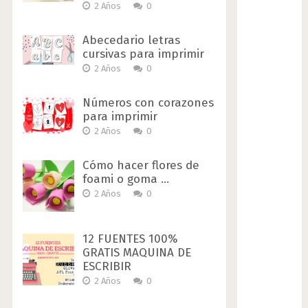
2 Años
0
Abecedario letras
cursivas para imprimir
2 Años
0
Números con corazones
para imprimir
2 Años
0
Cómo hacer flores de
foami o goma …
2 Años
0
12 FUENTES 100%
GRATIS MAQUINA DE
ESCRIBIR
2 Años
0