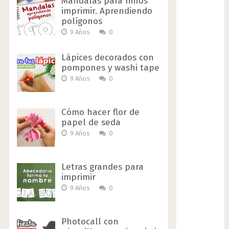
Mandalas para niños
imprimir. Aprendiendo
polígonos
9 Años
0
Lápices decorados con
pompones y washi tape
9 Años
0
Cómo hacer flor de
papel de seda
9 Años
0
Letras grandes para
imprimir
9 Años
0
Photocall con