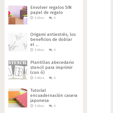
Envolver regalos SIN
papel de regalo
9 Años
0
Origami antiestrés, los
beneficios de doblar
el …
9 Años
0
Plantillas abecedario
stencil para imprimir
(con ñ)
9 Años
0
Tutorial
encuadernación casera
japonesa
9 Años
0