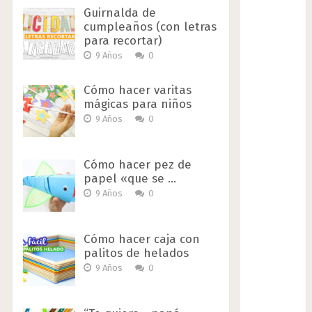
Guirnalda de
cumpleaños (con letras
para recortar)
9 Años
0
Cómo hacer varitas
mágicas para niños
9 Años
0
Cómo hacer pez de
papel «que se …
9 Años
0
Cómo hacer caja con
palitos de helados
9 Años
0