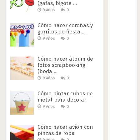
(gafas, bigote …
9 Años
0
Cómo hacer coronas y
gorritos de fiesta …
9 Años
0
Cómo hacer álbum de
fotos scrapbooking
(boda …
9 Años
0
Cómo pintar cubos de
metal para decorar
9 Años
0
Cómo hacer avión con
pinzas de ropa
9 Años
0