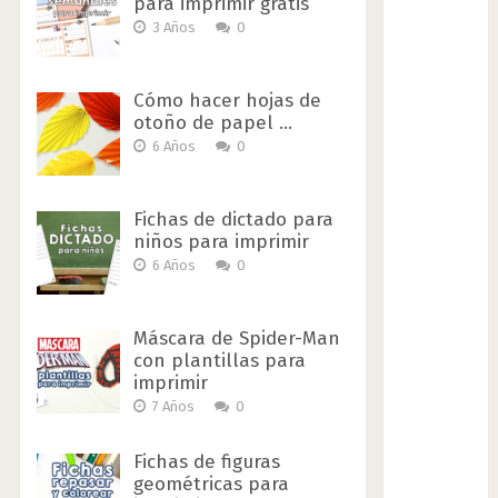
para imprimir gratis
3 Años
0
Cómo hacer hojas de
otoño de papel …
6 Años
0
Fichas de dictado para
niños para imprimir
6 Años
0
Máscara de Spider-Man
con plantillas para
imprimir
7 Años
0
Fichas de figuras
geométricas para