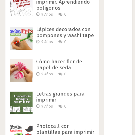
imprimir. Aprendiendo
polígonos
9 Años
0
Lápices decorados con
pompones y washi tape
9 Años
0
Cómo hacer flor de
papel de seda
9 Años
0
Letras grandes para
imprimir
9 Años
0
Photocall con
plantillas para imprimir