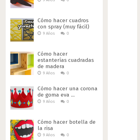
Cómo hacer cuadros
con spray (muy fácil)
9 Años
0
Cómo hacer
estanterías cuadradas
de madera
9 Años
0
Cómo hacer una corona
de goma eva …
9 Años
0
Cómo hacer botella de
la risa
9 Años
0