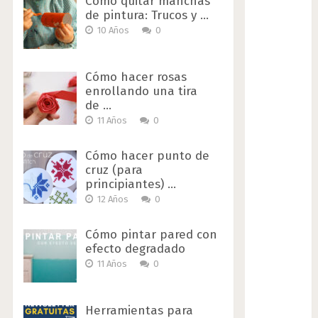
Cómo quitar manchas
de pintura: Trucos y …
10 Años
0
Cómo hacer rosas
enrollando una tira
de …
11 Años
0
Cómo hacer punto de
cruz (para
principiantes) …
12 Años
0
Cómo pintar pared con
efecto degradado
11 Años
0
Herramientas para