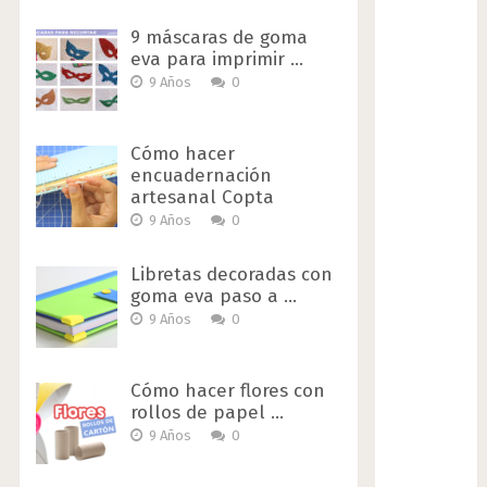
9 máscaras de goma
eva para imprimir …
9 Años
0
Cómo hacer
encuadernación
artesanal Copta
9 Años
0
Libretas decoradas con
goma eva paso a …
9 Años
0
Cómo hacer flores con
rollos de papel …
9 Años
0