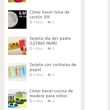
Cómo hacer luna de
cartón DIY
9 Años
0
Tarjeta día del padre
(LETRAS PAPÁ)
9 Años
0
Tarjeta con corbatas de
papel
9 Años
0
Cómo hacer cocina de
madera para niños
9 Años
0