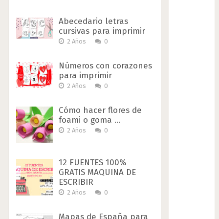
Abecedario letras
cursivas para imprimir
2 Años
0
Números con corazones
para imprimir
2 Años
0
Cómo hacer flores de
foami o goma …
2 Años
0
12 FUENTES 100%
GRATIS MAQUINA DE
ESCRIBIR
2 Años
0
Mapas de España para