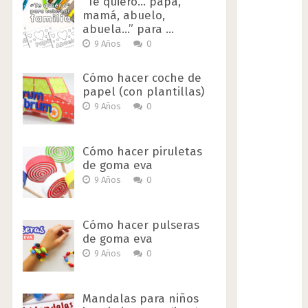
“Te quiero… papá,
mamá, abuelo,
abuela…” para …
9 Años
0
Cómo hacer coche de
papel (con plantillas)
9 Años
0
Cómo hacer piruletas
de goma eva
9 Años
0
Cómo hacer pulseras
de goma eva
9 Años
0
Mandalas para niños