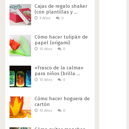
Cajas de regalo shaker
(con plantillas y …
9 Años
0
Cómo hacer tulipán de
papel (origami)
10 Años
0
«Frasco de la calma»
para niños (brilla …
10 Años
0
Cómo hacer hoguera de
cartón
10 Años
0