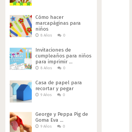
Cómo hacer
marcapáginas para
niños
8 Años
0
Invitaciones de
cumpleaños para niños
para imprimir …
8 Años
0
Casa de papel para
recortar y pegar
9 Años
0
George y Peppa Pig de
Goma Eva …
9 Años
0