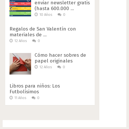
enviar newsletter gratis
(hasta 600.000 …
10 Años
0
Regalos de San Valentín con
materiales de …
12 Años
0
Cómo hacer sobres de
papel originales
12 Años
0
Libros para niños: Los
Futbolísimos
11 Años
0