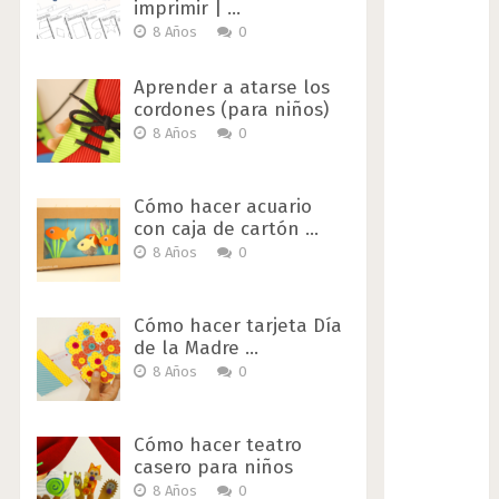
imprimir | …
8 Años
0
Aprender a atarse los
cordones (para niños)
8 Años
0
Cómo hacer acuario
con caja de cartón …
8 Años
0
Cómo hacer tarjeta Día
de la Madre …
8 Años
0
Cómo hacer teatro
casero para niños
8 Años
0