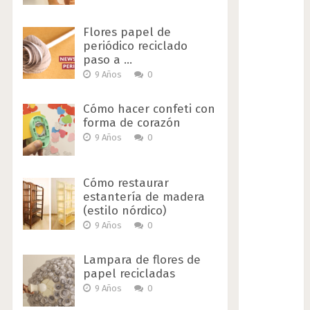
Flores papel de
periódico reciclado
paso a …
9 Años
0
Cómo hacer confeti con
forma de corazón
9 Años
0
Cómo restaurar
estantería de madera
(estilo nórdico)
9 Años
0
Lampara de flores de
papel recicladas
9 Años
0