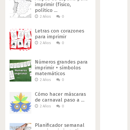
imprimir (físico,
político …
2 Años
0
Letras con corazones
para imprimir
2 Años
0
Números grandes para
imprimir + símbolos
matemáticos
2 Años
0
Cómo hacer máscaras
de carnaval paso a …
2 Años
0
Planificador semanal