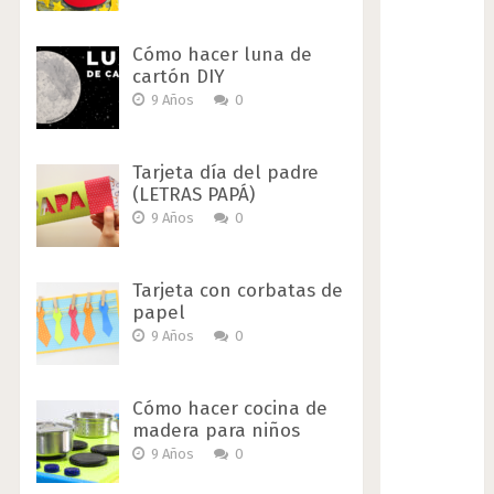
Cómo hacer luna de
cartón DIY
9 Años
0
Tarjeta día del padre
(LETRAS PAPÁ)
9 Años
0
Tarjeta con corbatas de
papel
9 Años
0
Cómo hacer cocina de
madera para niños
9 Años
0