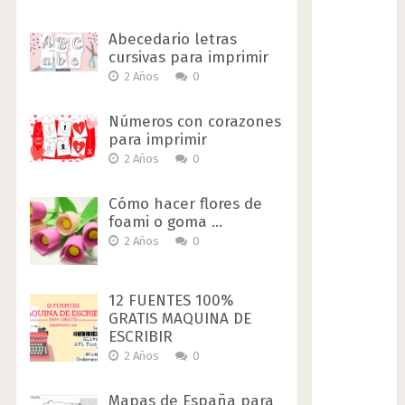
Abecedario letras
cursivas para imprimir
2 Años
0
Números con corazones
para imprimir
2 Años
0
Cómo hacer flores de
foami o goma …
2 Años
0
12 FUENTES 100%
GRATIS MAQUINA DE
ESCRIBIR
2 Años
0
Mapas de España para