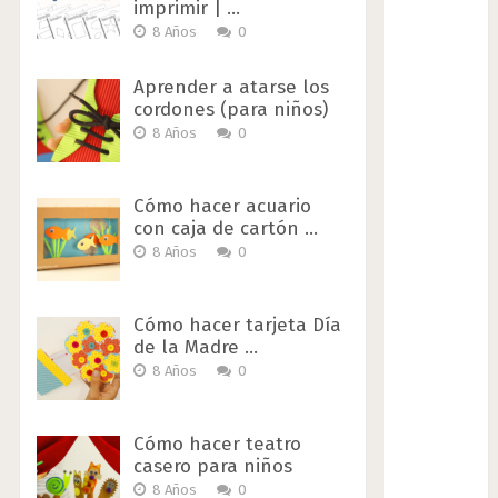
imprimir | …
8 Años
0
Aprender a atarse los
cordones (para niños)
8 Años
0
Cómo hacer acuario
con caja de cartón …
8 Años
0
Cómo hacer tarjeta Día
de la Madre …
8 Años
0
Cómo hacer teatro
casero para niños
8 Años
0