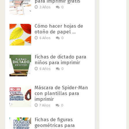
para imprimir gratis
3 Años
0
Cómo hacer hojas de
otoño de papel …
6 Años
0
Fichas de dictado para
niños para imprimir
6 Años
0
Máscara de Spider-Man
con plantillas para
imprimir
7 Años
0
Fichas de figuras
geométricas para