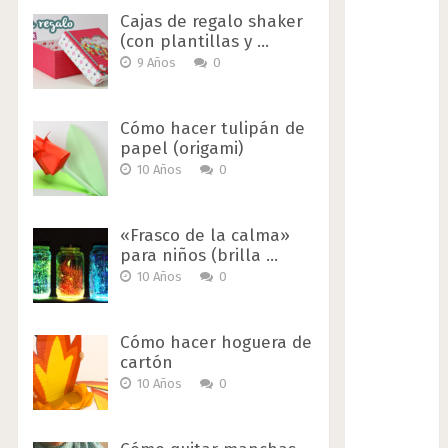
Cajas de regalo shaker
(con plantillas y …
9 Años
0
Cómo hacer tulipán de
papel (origami)
10 Años
0
«Frasco de la calma»
para niños (brilla …
10 Años
0
Cómo hacer hoguera de
cartón
10 Años
0