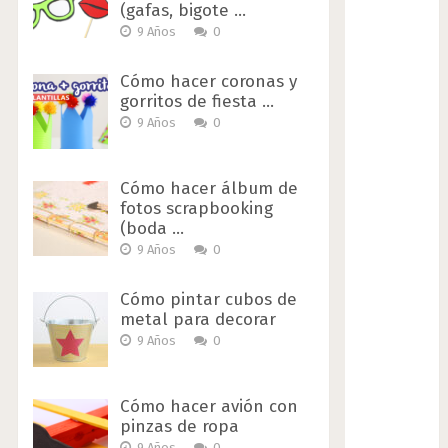
(gafas, bigote …
9 Años
0
Cómo hacer coronas y
gorritos de fiesta …
9 Años
0
Cómo hacer álbum de
fotos scrapbooking
(boda …
9 Años
0
Cómo pintar cubos de
metal para decorar
9 Años
0
Cómo hacer avión con
pinzas de ropa
9 Años
0