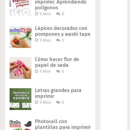
imprimir. Aprendiendo
polígonos
9 Años
0
Lápices decorados con
pompones y washi tape
9 Años
0
Cómo hacer flor de
papel de seda
9 Años
0
Letras grandes para
imprimir
9 Años
0
Photocall con
plantillas para imprimir