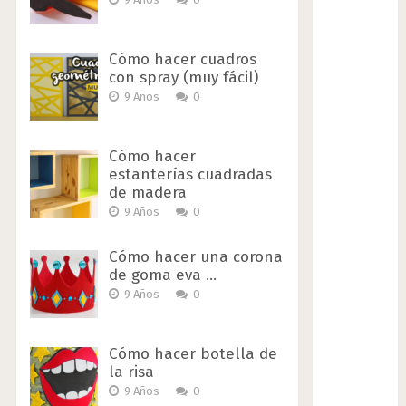
Cómo hacer cuadros
con spray (muy fácil)
9 Años
0
Cómo hacer
estanterías cuadradas
de madera
9 Años
0
Cómo hacer una corona
de goma eva …
9 Años
0
Cómo hacer botella de
la risa
9 Años
0