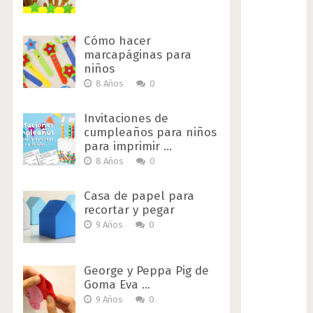
Cómo hacer
marcapáginas para
niños
8 Años
0
Invitaciones de
cumpleaños para niños
para imprimir …
8 Años
0
Casa de papel para
recortar y pegar
9 Años
0
George y Peppa Pig de
Goma Eva …
9 Años
0