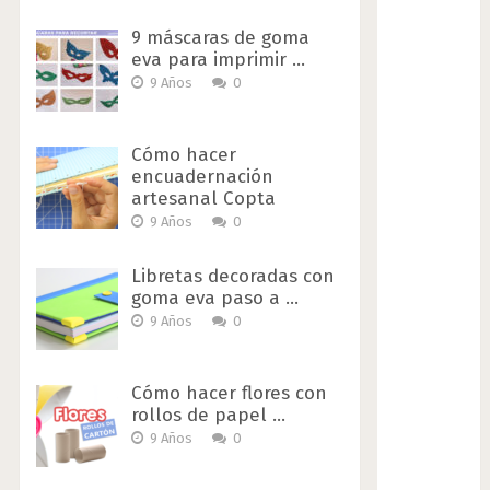
9 máscaras de goma
eva para imprimir …
9 Años
0
Cómo hacer
encuadernación
artesanal Copta
9 Años
0
Libretas decoradas con
goma eva paso a …
9 Años
0
Cómo hacer flores con
rollos de papel …
9 Años
0