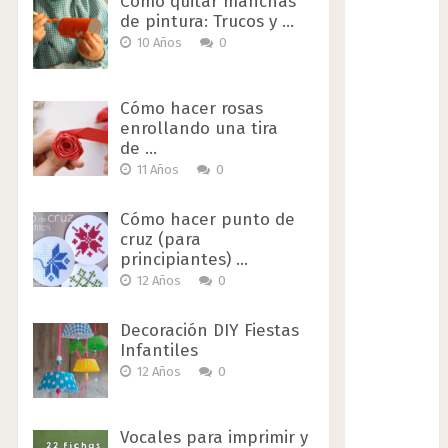
Cómo quitar manchas
de pintura: Trucos y …
10 Años
0
Cómo hacer rosas
enrollando una tira
de …
11 Años
0
Cómo hacer punto de
cruz (para
principiantes) …
12 Años
0
Decoración DIY Fiestas
Infantiles
12 Años
0
Vocales para imprimir y