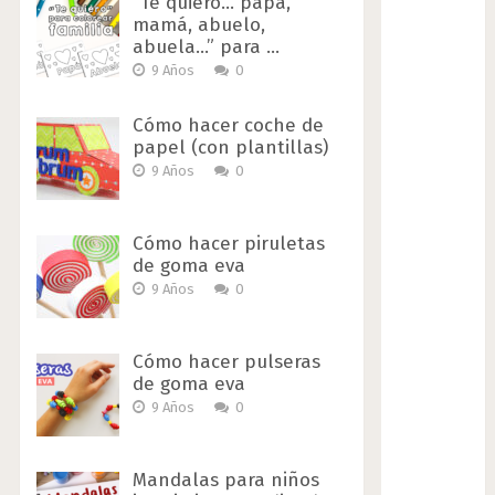
“Te quiero… papá,
mamá, abuelo,
abuela…” para …
9 Años
0
Cómo hacer coche de
papel (con plantillas)
9 Años
0
Cómo hacer piruletas
de goma eva
9 Años
0
Cómo hacer pulseras
de goma eva
9 Años
0
Mandalas para niños