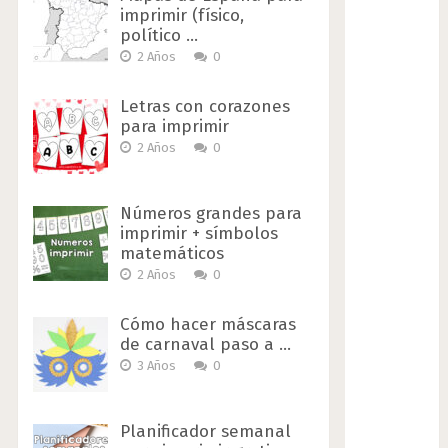
imprimir (físico,
político …
2 Años
0
Letras con corazones
para imprimir
2 Años
0
Números grandes para
imprimir + símbolos
matemáticos
2 Años
0
Cómo hacer máscaras
de carnaval paso a …
3 Años
0
Planificador semanal