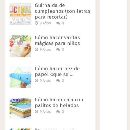
Guirnalda de
cumpleaños (con letras
para recortar)
9 Años
0
Cómo hacer varitas
mágicas para niños
9 Años
0
Cómo hacer pez de
papel «que se …
9 Años
0
Cómo hacer caja con
palitos de helados
9 Años
0