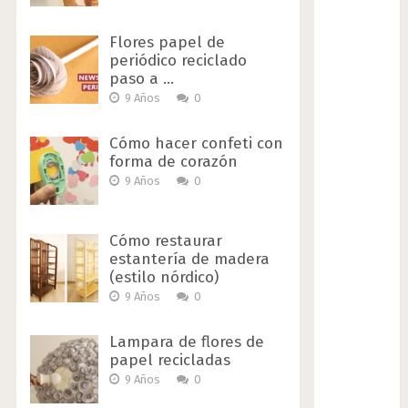
Flores papel de
periódico reciclado
paso a …
9 Años
0
Cómo hacer confeti con
forma de corazón
9 Años
0
Cómo restaurar
estantería de madera
(estilo nórdico)
9 Años
0
Lampara de flores de
papel recicladas
9 Años
0