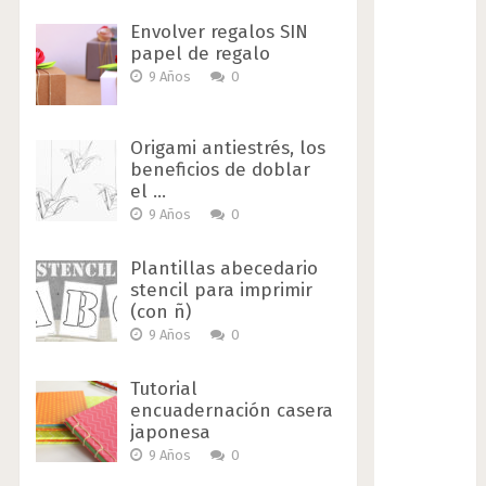
Envolver regalos SIN
papel de regalo
9 Años
0
Origami antiestrés, los
beneficios de doblar
el …
9 Años
0
Plantillas abecedario
stencil para imprimir
(con ñ)
9 Años
0
Tutorial
encuadernación casera
japonesa
9 Años
0