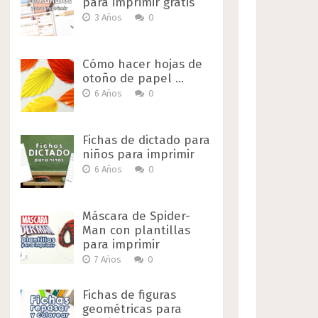
para imprimir gratis
3 Años
0
Cómo hacer hojas de
otoño de papel …
6 Años
0
Fichas de dictado para
niños para imprimir
6 Años
0
Máscara de Spider-
Man con plantillas
para imprimir
7 Años
0
Fichas de figuras
geométricas para