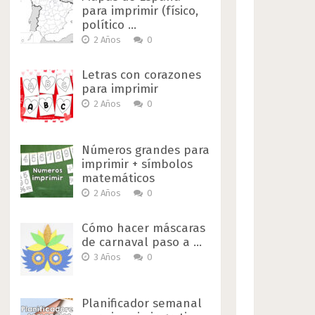
para imprimir (físico,
político …
2 Años
0
Letras con corazones
para imprimir
2 Años
0
Números grandes para
imprimir + símbolos
matemáticos
2 Años
0
Cómo hacer máscaras
de carnaval paso a …
3 Años
0
Planificador semanal