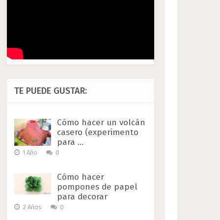
TE PUEDE GUSTAR:
Cómo hacer un volcán
casero (experimento
para …
1 Año
0
Cómo hacer
pompones de papel
para decorar
2 Años
0