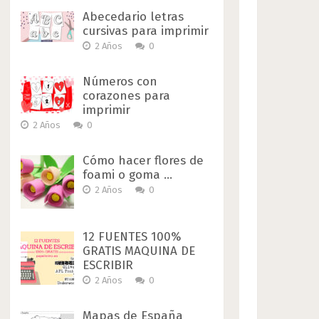
Abecedario letras
cursivas para imprimir
2 Años
0
Números con
corazones para
imprimir
2 Años
0
Cómo hacer flores de
foami o goma …
2 Años
0
12 FUENTES 100%
GRATIS MAQUINA DE
ESCRIBIR
2 Años
0
Mapas de España