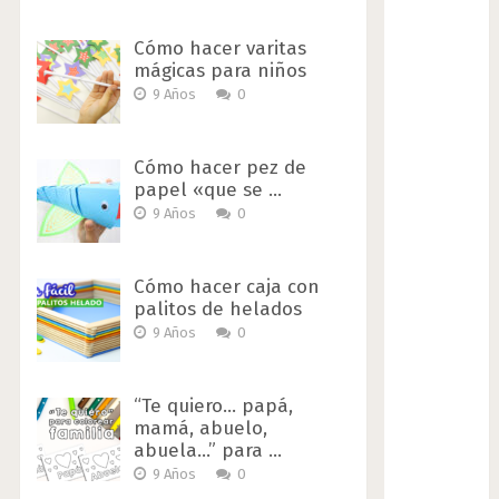
Cómo hacer varitas
mágicas para niños
9 Años
0
Cómo hacer pez de
papel «que se …
9 Años
0
Cómo hacer caja con
palitos de helados
9 Años
0
“Te quiero… papá,
mamá, abuelo,
abuela…” para …
9 Años
0