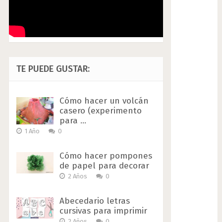
TE PUEDE GUSTAR:
Cómo hacer un volcán
casero (experimento
para …
1 Año
0
Cómo hacer pompones
de papel para decorar
2 Años
0
Abecedario letras
cursivas para imprimir
2 Años
0