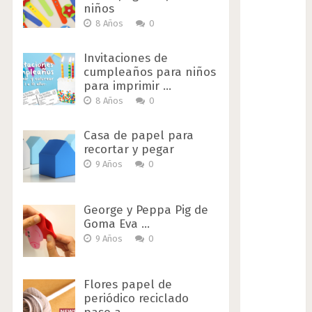
niños
8 Años
0
Invitaciones de
cumpleaños para niños
para imprimir …
8 Años
0
Casa de papel para
recortar y pegar
9 Años
0
George y Peppa Pig de
Goma Eva …
9 Años
0
Flores papel de
periódico reciclado