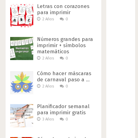
Letras con corazones
para imprimir
2 Años
0
Números grandes para
imprimir + símbolos
matemáticos
2 Años
0
Cómo hacer máscaras
de carnaval paso a …
2 Años
0
Planificador semanal
para imprimir gratis
3 Años
0