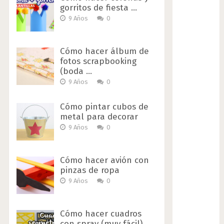
gorritos de fiesta …
9 Años
0
Cómo hacer álbum de
fotos scrapbooking
(boda …
9 Años
0
Cómo pintar cubos de
metal para decorar
9 Años
0
Cómo hacer avión con
pinzas de ropa
9 Años
0
Cómo hacer cuadros
con spray (muy fácil)