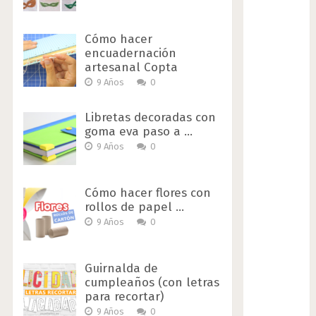
Cómo hacer
encuadernación
artesanal Copta
9 Años
0
Libretas decoradas con
goma eva paso a …
9 Años
0
Cómo hacer flores con
rollos de papel …
9 Años
0
Guirnalda de
cumpleaños (con letras
para recortar)
9 Años
0