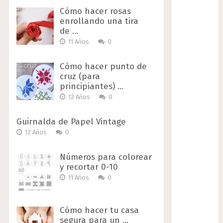
Cómo hacer rosas
enrollando una tira
de …
11 Años
0
Cómo hacer punto de
cruz (para
principiantes) …
12 Años
0
Guirnalda de Papel Vintage
12 Años
0
Números para colorear
y recortar 0-10
11 Años
0
Cómo hacer tu casa
segura para un …