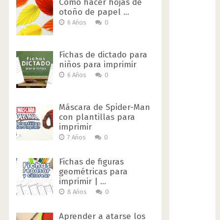
Cómo hacer hojas de
otoño de papel …
6 Años
0
Fichas de dictado para
niños para imprimir
6 Años
0
Máscara de Spider-Man
con plantillas para
imprimir
7 Años
0
Fichas de figuras
geométricas para
imprimir | …
8 Años
0
Aprender a atarse los