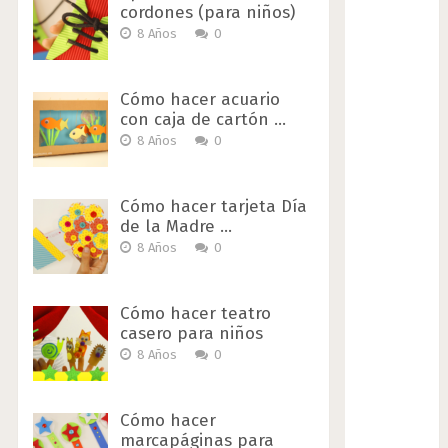
cordones (para niños)
8 Años
0
Cómo hacer acuario
con caja de cartón …
8 Años
0
Cómo hacer tarjeta Día
de la Madre …
8 Años
0
Cómo hacer teatro
casero para niños
8 Años
0
Cómo hacer
marcapáginas para