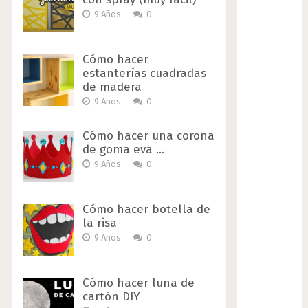
9 Años
0
Cómo hacer
estanterías cuadradas
de madera
9 Años
0
Cómo hacer una corona
de goma eva …
9 Años
0
Cómo hacer botella de
la risa
9 Años
0
Cómo hacer luna de
cartón DIY