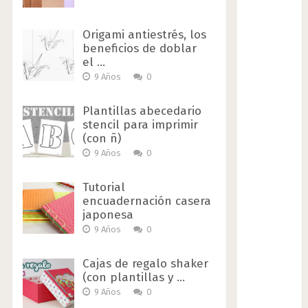
Origami antiestrés, los
beneficios de doblar
el …
9 Años
0
Plantillas abecedario
stencil para imprimir
(con ñ)
9 Años
0
Tutorial
encuadernación casera
japonesa
9 Años
0
Cajas de regalo shaker
(con plantillas y …
9 Años
0