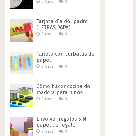
9 Años
0
Tarjeta día del padre
(LETRAS PAPÁ)
9 Años
0
Tarjeta con corbatas de
papel
9 Años
0
Cómo hacer cocina de
madera para niños
9 Años
0
Envolver regalos SIN
papel de regalo
9 Años
0