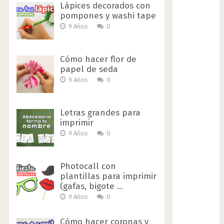
Lápices decorados con
pompones y washi tape
9 Años
0
Cómo hacer flor de
papel de seda
9 Años
0
Letras grandes para
imprimir
9 Años
0
Photocall con
plantillas para imprimir
(gafas, bigote …
9 Años
0
Cómo hacer coronas y