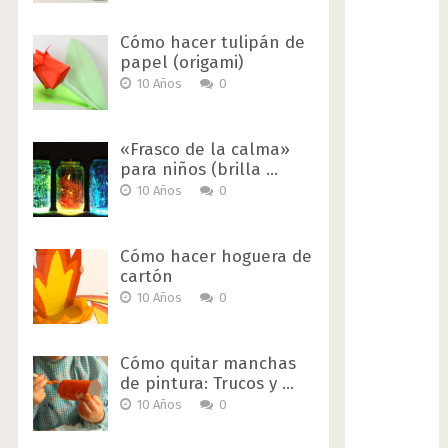
Cómo hacer tulipán de
papel (origami)
10 Años
0
«Frasco de la calma»
para niños (brilla …
10 Años
0
Cómo hacer hoguera de
cartón
10 Años
0
Cómo quitar manchas
de pintura: Trucos y …
10 Años
0