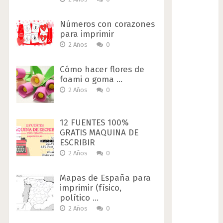
Números con corazones
para imprimir
2 Años
0
Cómo hacer flores de
foami o goma …
2 Años
0
12 FUENTES 100%
GRATIS MAQUINA DE
ESCRIBIR
2 Años
0
Mapas de España para
imprimir (físico,
político …
2 Años
0