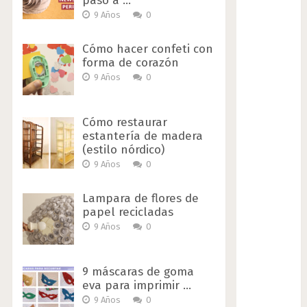
paso a …
9 Años
0
Cómo hacer confeti con
forma de corazón
9 Años
0
Cómo restaurar
estantería de madera
(estilo nórdico)
9 Años
0
Lampara de flores de
papel recicladas
9 Años
0
9 máscaras de goma
eva para imprimir …
9 Años
0