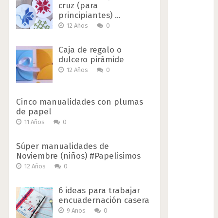
cruz (para
principiantes) …
12 Años
0
Caja de regalo o
dulcero pirámide
12 Años
0
Cinco manualidades con plumas
de papel
11 Años
0
Súper manualidades de
Noviembre (niños) #Papelisimos
12 Años
0
6 ideas para trabajar
encuadernación casera
9 Años
0