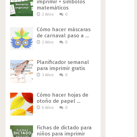
imprimir + símbolos
matemáticos
2 Años
0
Cómo hacer máscaras
de carnaval paso a …
2 Años
0
Planificador semanal
para imprimir gratis
3 Años
0
Cómo hacer hojas de
otoño de papel …
6 Años
0
Fichas de dictado para
niños para imprimir