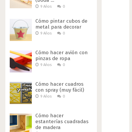
(boda …
9 Años
0
Cómo pintar cubos de
metal para decorar
9 Años
0
Cómo hacer avión con
pinzas de ropa
9 Años
0
Cómo hacer cuadros
con spray (muy fácil)
9 Años
0
Cómo hacer
estanterías cuadradas
de madera