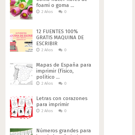
foami o goma …
2 Años
0
12 FUENTES 100%
GRATIS MAQUINA DE
ESCRIBIR
2 Años
0
Mapas de España para
imprimir (físico,
político …
2 Años
0
Letras con corazones
para imprimir
2 Años
0
Números grandes para