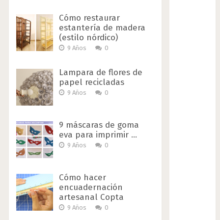
Cómo restaurar
estantería de madera
(estilo nórdico)
9 Años
0
Lampara de flores de
papel recicladas
9 Años
0
9 máscaras de goma
eva para imprimir …
9 Años
0
Cómo hacer
encuadernación
artesanal Copta
9 Años
0