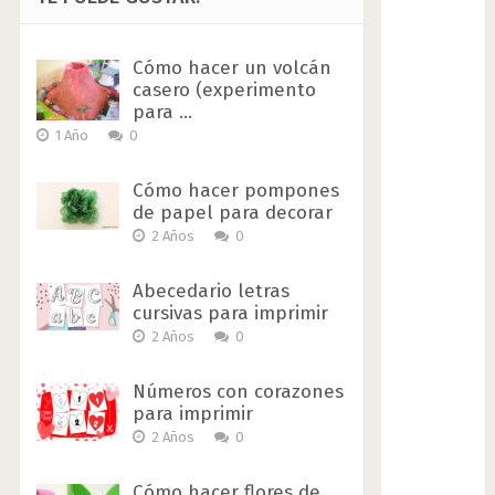
Cómo hacer un volcán
casero (experimento
para …
1 Año
0
Cómo hacer pompones
de papel para decorar
2 Años
0
Abecedario letras
cursivas para imprimir
2 Años
0
Números con corazones
para imprimir
2 Años
0
Cómo hacer flores de