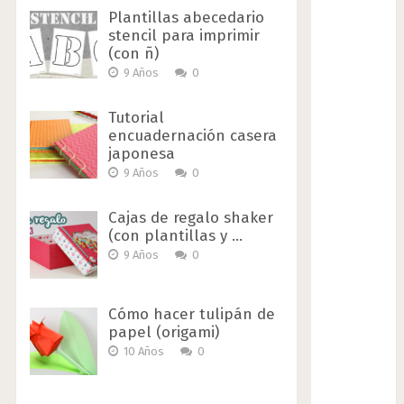
Plantillas abecedario
stencil para imprimir
(con ñ)
9 Años
0
Tutorial
encuadernación casera
japonesa
9 Años
0
Cajas de regalo shaker
(con plantillas y …
9 Años
0
Cómo hacer tulipán de
papel (origami)
10 Años
0