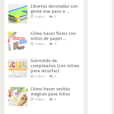
Libretas decoradas con
goma eva paso a …
9 Años
0
Cómo hacer flores con
rollos de papel …
9 Años
0
Guirnalda de
cumpleaños (con letras
para recortar)
9 Años
0
Cómo hacer varitas
mágicas para niños
9 Años
0