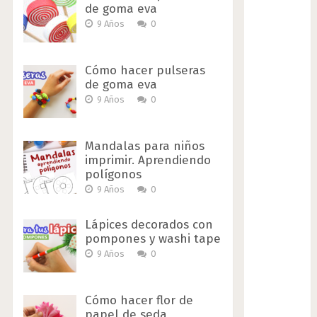
de goma eva
9 Años
0
Cómo hacer pulseras
de goma eva
9 Años
0
Mandalas para niños
imprimir. Aprendiendo
polígonos
9 Años
0
Lápices decorados con
pompones y washi tape
9 Años
0
Cómo hacer flor de
papel de seda