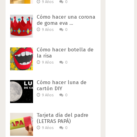
9 Años
0
Cómo hacer una corona
de goma eva …
9 Años
0
Cómo hacer botella de
la risa
9 Años
0
Cómo hacer luna de
cartón DIY
9 Años
0
Tarjeta día del padre
(LETRAS PAPÁ)
9 Años
0