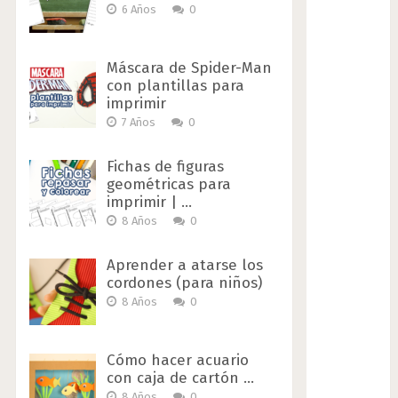
6 Años
0
Máscara de Spider-Man
con plantillas para
imprimir
7 Años
0
Fichas de figuras
geométricas para
imprimir | …
8 Años
0
Aprender a atarse los
cordones (para niños)
8 Años
0
Cómo hacer acuario
con caja de cartón …
8 Años
0