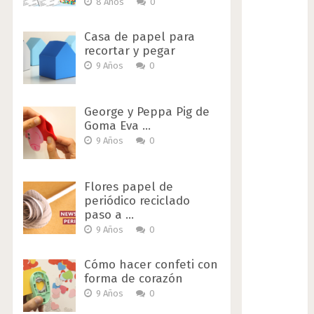
8 Años
0
Casa de papel para
recortar y pegar
9 Años
0
George y Peppa Pig de
Goma Eva …
9 Años
0
Flores papel de
periódico reciclado
paso a …
9 Años
0
Cómo hacer confeti con
forma de corazón
9 Años
0