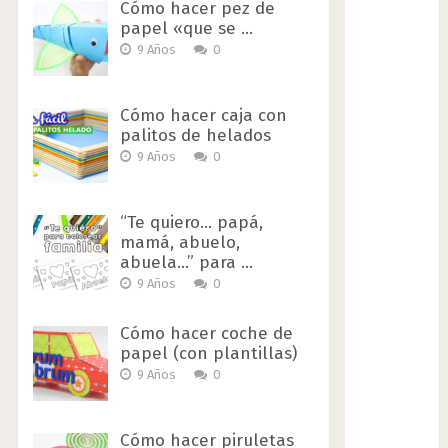
Cómo hacer pez de
papel «que se …
9 Años
0
Cómo hacer caja con
palitos de helados
9 Años
0
“Te quiero… papá,
mamá, abuelo,
abuela…” para …
9 Años
0
Cómo hacer coche de
papel (con plantillas)
9 Años
0
Cómo hacer piruletas