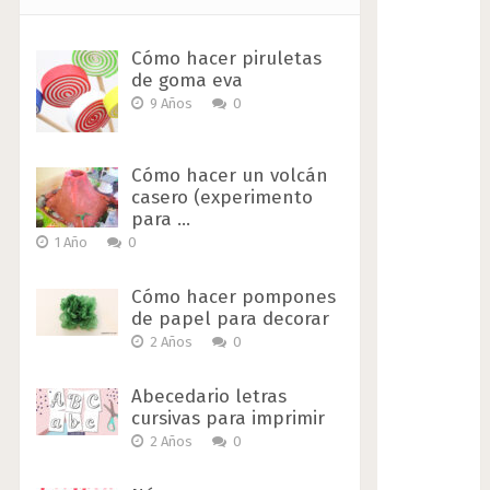
Cómo hacer piruletas
de goma eva
9 Años
0
Cómo hacer un volcán
casero (experimento
para …
1 Año
0
Cómo hacer pompones
de papel para decorar
2 Años
0
Abecedario letras
cursivas para imprimir
2 Años
0