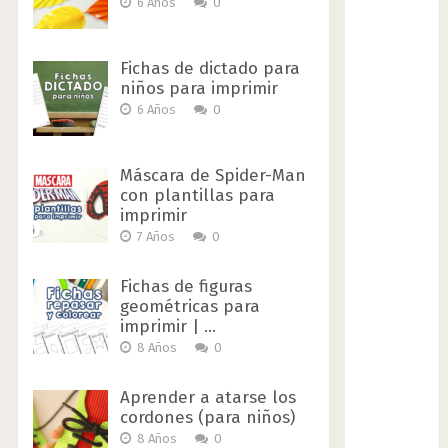
6 Años
0
Fichas de dictado para
niños para imprimir
6 Años
0
Máscara de Spider-Man
con plantillas para
imprimir
7 Años
0
Fichas de figuras
geométricas para
imprimir | …
8 Años
0
Aprender a atarse los
cordones (para niños)
8 Años
0