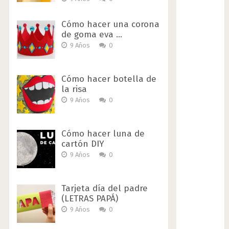
Cómo hacer una corona
de goma eva …
9 Años
0
Cómo hacer botella de
la risa
9 Años
0
Cómo hacer luna de
cartón DIY
9 Años
0
Tarjeta día del padre
(LETRAS PAPÁ)
9 Años
0