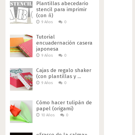
Plantillas abecedario
stencil para imprimir
(con ñ)
9 Años
0
Tutorial
encuadernación casera
japonesa
9 Años
0
Cajas de regalo shaker
(con plantillas y …
9 Años
0
Cómo hacer tulipán de
papel (origami)
10 Años
0
«Frasco de la calma»