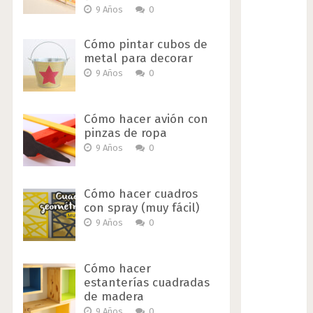
9 Años
0
Cómo pintar cubos de
metal para decorar
9 Años
0
Cómo hacer avión con
pinzas de ropa
9 Años
0
Cómo hacer cuadros
con spray (muy fácil)
9 Años
0
Cómo hacer
estanterías cuadradas
de madera
9 Años
0