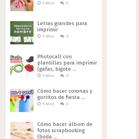
9 Años
0
Letras grandes para
imprimir
9 Años
0
Photocall con
plantillas para imprimir
(gafas, bigote …
9 Años
0
Cómo hacer coronas y
gorritos de fiesta …
9 Años
0
Cómo hacer álbum de
fotos scrapbooking
(boda …