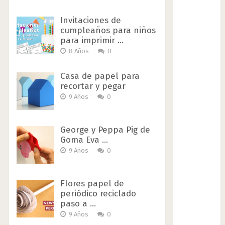
Invitaciones de
cumpleaños para niños
para imprimir …
8 Años
0
Casa de papel para
recortar y pegar
9 Años
0
George y Peppa Pig de
Goma Eva …
9 Años
0
Flores papel de
periódico reciclado
paso a …
9 Años
0