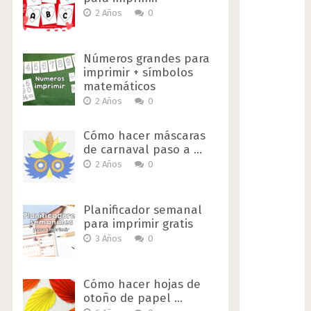
2 Años
0
Números grandes para
imprimir + símbolos
matemáticos
2 Años
0
Cómo hacer máscaras
de carnaval paso a …
2 Años
0
Planificador semanal
para imprimir gratis
3 Años
0
Cómo hacer hojas de
otoño de papel …