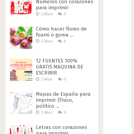
Números con corazones
para imprimir
2 Años
0
Cómo hacer flores de
foami o goma …
2 Años
0
12 FUENTES 100%
GRATIS MAQUINA DE
ESCRIBIR
2 Años
0
Mapas de España para
imprimir (físico,
político …
2 Años
0
Letras con corazones
para imprimir