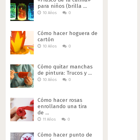
para niños (brilla …
10 Años
0
Cómo hacer hoguera de
cartón
10 Años
0
Cómo quitar manchas
de pintura: Trucos y …
10 Años
0
Cómo hacer rosas
enrollando una tira
de …
11 Años
0
Cómo hacer punto de