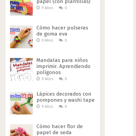
papel (con plantillas)
9 Años
0
Cómo hacer pulseras
de goma eva
9 Años
0
Mandalas para niños
imprimir. Aprendiendo
polígonos
9 Años
0
Lápices decorados con
pompones y washi tape
9 Años
0
Cómo hacer flor de
papel de seda