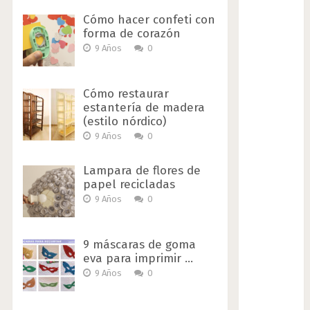
Cómo hacer confeti con
forma de corazón
9 Años
0
Cómo restaurar
estantería de madera
(estilo nórdico)
9 Años
0
Lampara de flores de
papel recicladas
9 Años
0
9 máscaras de goma
eva para imprimir …
9 Años
0