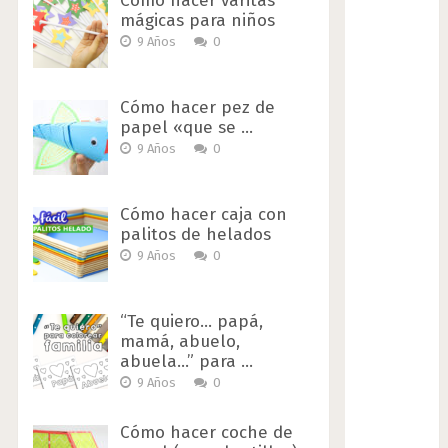
Cómo hacer varitas
mágicas para niños
9 Años
0
Cómo hacer pez de
papel «que se …
9 Años
0
Cómo hacer caja con
palitos de helados
9 Años
0
“Te quiero… papá,
mamá, abuelo,
abuela…” para …
9 Años
0
Cómo hacer coche de