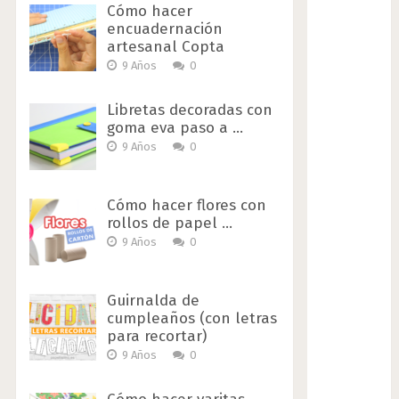
Cómo hacer
encuadernación
artesanal Copta
9 Años
0
Libretas decoradas con
goma eva paso a …
9 Años
0
Cómo hacer flores con
rollos de papel …
9 Años
0
Guirnalda de
cumpleaños (con letras
para recortar)
9 Años
0