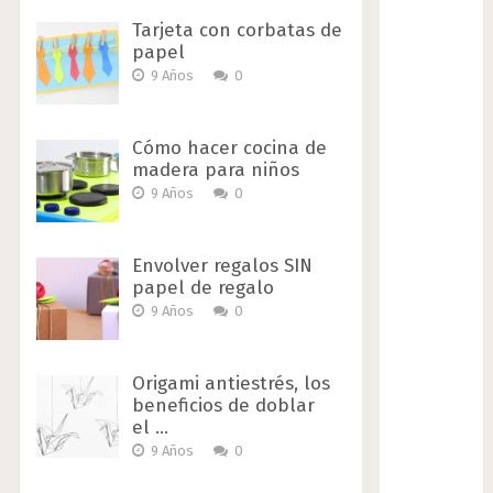
Tarjeta con corbatas de
papel
9 Años
0
Cómo hacer cocina de
madera para niños
9 Años
0
Envolver regalos SIN
papel de regalo
9 Años
0
Origami antiestrés, los
beneficios de doblar
el …
9 Años
0