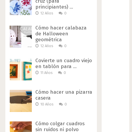
cruz (para
principiantes) …
12 Años
0
Cómo hacer calabaza
de Halloween
geométrica
12 Años
0
Covierte un cuadro viejo
en tablón para …
11 Años
0
Cómo hacer una pizarra
casera
10 Años
0
Cómo colgar cuadros
sin ruidos ni polvo